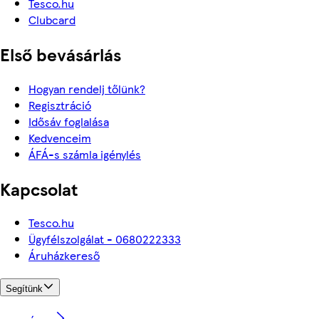
Tesco.hu
Clubcard
Első bevásárlás
Hogyan rendelj tőlünk?
Regisztráció
Idősáv foglalása
Kedvenceim
ÁFÁ-s számla igénylés
Kapcsolat
Tesco.hu
Ügyfélszolgálat - 0680222333
Áruházkereső
Segítünk