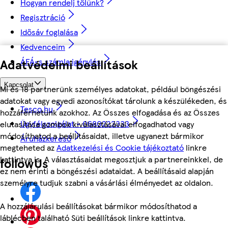
Hogyan rendelj tőlünk?
Regisztráció
Idősáv foglalása
Kedvenceim
Adatvédelmi beállítások
ÁFÁ-s számla igénylés
Kapcsolat
Mi és 18 partnerünk személyes adatokat, például böngészési
adatokat vagy egyedi azonosítókat tárolunk a készülékeden, és
Tesco.hu
hozzáférhetünk azokhoz. Az Összes elfogadása és az Összes
Ügyfélszolgálat - 0680222333
elutasítása gombok kiválasztásával elfogadhatod vagy
módosíthatod a beállításaidat, illetve ugyanezt bármikor
Áruházkereső
megteheted az
Adatkezelési és Cookie tájékoztató
linkre
kattintva is. A választásaidat megosztjuk a partnereinkkel, de
followUs
ez nem érinti a böngészési adataidat. A beállításaid alapján
személyre tudjuk szabni a vásárlási élményedet az oldalon.
A hozzájárulási beállításokat bármikor módosíthatod a
láblécben található Süti beállítások linkre kattintva.