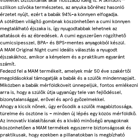
szilikon szívóka természetes, az anyuka bőréhez hasonló
érzetet nyújt, ezért a babák 94%-a könnyen elfogadja.
A sötétben világító gombnak köszönhetően a cumi könnyen
megtalálható éjszaka is, így nyugodtabbak lehetnek az
altatások és az ébredések. A cumi egyszerűen rögzíthető
cumicsipesszel, BPA- és BPS-mentes anyagokból készül.
A MAM Original Night cumi ideális választás a nyugodt
éjszakákhoz, amikor a kényelem és a praktikum egyaránt
számít.
Fedezd fel a MAM termékeit, amelyek már 50 éve szakértői
megoldásokkal támogatják a babák és a szülők mindennapjait.
Miközben a babák mérföldköveit ünnepeljük, fontos emlékezni
arra is, hogy a szülők útja ugyanúgy tele van fejlődéssel,
bizonytalansággal, erővel és apró győzelmekkel.
Ahogy a kicsik nőnek, úgy erősödik a szülők magabiztossága,
türelme és ösztöne is – minden új lépés egy közös mérföldkő.
Az innovatív kialakításnak és a kiváló minőségű anyagoknak
köszönhetően a MAM termékek egyszerre biztonságosak és
praktikusak, hogy ezekben a pillanatokban is megbízható