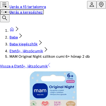
Ugrás a fő tartalomra
Ugrás a kereséshez
Baba
Baba kiegészítők
Etető-, játszócumik
MAM Original Night szilikon cumi 6+ hónap 2 db
Vissza a Etető-, játszócumik