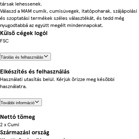
társak lehessenek.
Válaszd a MAM cumik, cumisüvegek, itatópoharak, szájápolási
és szoptatási termékek széles választékát, és tedd még
nyugodtabbá az együtt megélt mindennapokat.
Külső cégek logói
FSC
Tárolás és felhasználás
Elkészítés és felhasználás
Használati utasítás belül. Kérjük őrizze meg későbbi
használatra.
További információ
Nettó tömeg
2 x Cumi
Származási ország