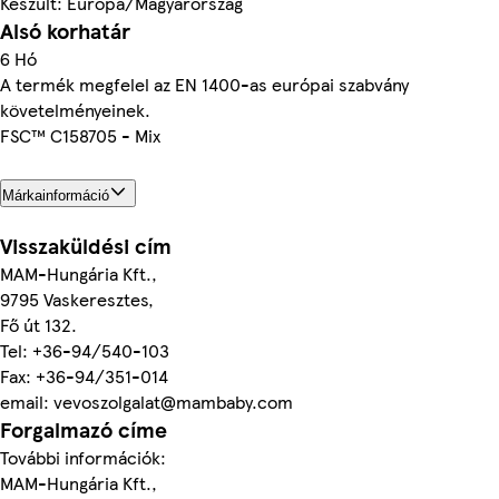
Készült: Európa/Magyarország
Alsó korhatár
6 Hó
A termék megfelel az EN 1400-as európai szabvány
követelményeinek.
FSC™ C158705 - Mix
Márkainformáció
Visszaküldési cím
MAM-Hungária Kft.,
9795 Vaskeresztes,
Fő út 132.
Tel: +36-94/540-103
Fax: +36-94/351-014
email: vevoszolgalat@mambaby.com
Forgalmazó címe
További információk:
MAM-Hungária Kft.,