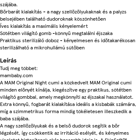
szájába.
Bőrbarát kialakítás - a nagy szellőzőlyukaknak és a palyzs
belsejében található dudoroknak köszönhetően
Íves kialakítás a maximális kényelemért
Sötétben világító gomb -könnyű megtalálni éjszaka
Praktikus sterilizáló doboz - kényelmesen és időtakarékosan
sterilizálható a mikrohullámú sütőben
Leírás
Tudj meg többet:
mambaby.com
A MAM Original Night cumi a közkedvelt MAM Original cumi
minden előnyét kínálja, kiegészítve egy praktikus, sötétben
világító gombbal, amely megkönnyíti az éjszakai használatot.
Extra könnyű, fogbarát kialakítása ideális a kisbabák számára,
míg a szimmetrikus forma mindig tökéletesen illeszkedik a
baba szájába.
A nagy szellőzőlyukak és a belső dudorok segítik a bőr
légzését, így csökkentik az irritáció esélyét, és kényelmes
viseletet biztosítanak akár hosszabb ideig is. A SkinSoft™