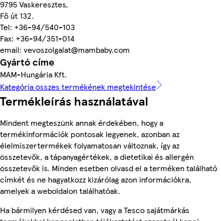
9795 Vaskeresztes,
Fő út 132.
Tel: +36-94/540-103
Fax: +36-94/351-014
email: vevoszolgalat@mambaby.com
Gyártó címe
MAM-Hungária Kft.
Kategória összes termékének megtekintése
Termékleírás használatával
Mindent megteszünk annak érdekében, hogy a
termékinformációk pontosak legyenek, azonban az
élelmiszertermékek folyamatosan változnak, így az
összetevők, a tápanyagértékek, a dietetikai és allergén
összetevők is. Minden esetben olvasd el a terméken található
címkét és ne hagyatkozz kizárólag azon információkra,
amelyek a weboldalon találhatóak.
Ha bármilyen kérdésed van, vagy a Tesco sajátmárkás