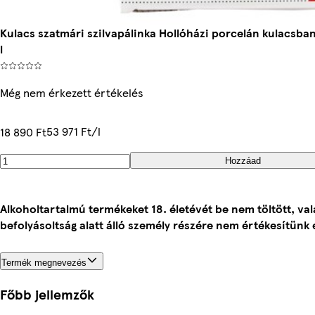
Kulacs szatmári szilvapálinka Hollóházi porcelán kulacsb
l
Még nem érkezett értékelés
53 971 Ft/l
18 890 Ft
Hozzáad
Alkoholtartalmú termékeket 18. életévét be nem töltött, va
befolyásoltság alatt álló személy részére nem értékesítünk 
Termék megnevezés
Főbb jellemzők