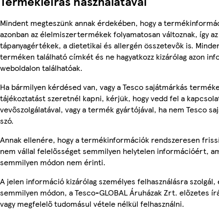
Termékleírás használatával
Mindent megteszünk annak érdekében, hogy a termékinformác
azonban az élelmiszertermékek folyamatosan változnak, így az
tápanyagértékek, a dietetikai és allergén összetevők is. Minde
terméken található címkét és ne hagyatkozz kizárólag azon in
weboldalon találhatóak.
Ha bármilyen kérdésed van, vagy a Tesco sajátmárkás termék
tájékoztatást szeretnél kapni, kérjük, hogy vedd fel a kapcsola
vevőszolgálatával, vagy a termék gyártójával, ha nem Tesco sa
szó.
Annak ellenére, hogy a termékinformációk rendszeresen frissí
nem vállal felelősséget semmilyen helytelen információért, am
semmilyen módon nem érinti.
A jelen információ kizárólag személyes felhasználásra szolgál,
semmilyen módon, a Tesco-GLOBAL Áruházak Zrt. előzetes írás
vagy megfelelő tudomásul vétele nélkül felhasználni.