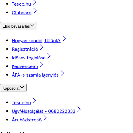
Tesco.hu
Clubcard
Első bevásárlás
Hogyan rendelj tőlünk?
Regisztráció
Idősáv foglalása
Kedvenceim
ÁFÁ-s számla igénylés
Kapcsolat
Tesco.hu
Ügyfélszolgálat - 0680222333
Áruházkereső