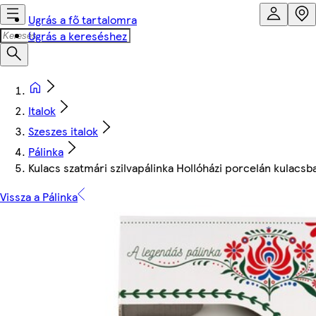
Ugrás a fő tartalomra
Ugrás a kereséshez
Italok
Szeszes italok
Pálinka
Kulacs szatmári szilvapálinka Hollóházi porcelán kulacs
Vissza a Pálinka