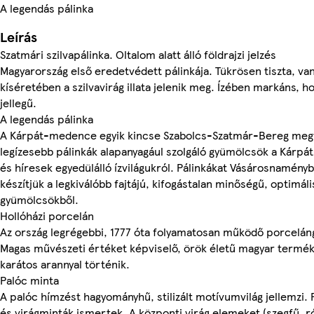
A legendás pálinka
Leírás
Szatmári szilvapálinka. Oltalom alatt álló földrajzi jelzés
Magyarország első eredetvédett pálinkája. Tükrösen tiszta, vaní
kíséretében a szilvavirág illata jelenik meg. Ízében markáns, h
jellegű.
A legendás pálinka
A Kárpát-medence egyik kincse Szabolcs-Szatmár-Bereg meg
legízesebb pálinkák alapanyagául szolgáló gyümölcsök a Kár
és híresek egyedülálló ízvilágukról. Pálinkákat Vásárosnamény
készítjük a legkiválóbb fajtájú, kifogástalan minőségű, optimá
gyümölcsökből.
Hollóházi porcelán
Az ország legrégebbi, 1777 óta folyamatosan működő porceláng
Magas művészeti értéket képviselő, örök életű magyar termék,
karátos arannyal történik.
Palóc minta
A palóc hímzést hagyományhű, stilizált motívumvilág jellemzi.
és virágminták ismertek. A központi virág elemeket (szegfű, r