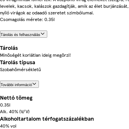
levelek, kacsok, kalászok gazdagítják, amik az élet burjánzását,
nyíló virágok az odaadó szeretet szimbólumai.
Csomagolás mérete: 0.35l
Tárolás és felhasználás
Tárolás
Minőségét korlátlan ideig megőrzi!
Tárolás típusa
Szobahőmérsékletű
További információ
Nettó tömeg
0.35l
Alk. 40% (V/V)
Alkoholtartalom térfogatszázalékban
40% vol