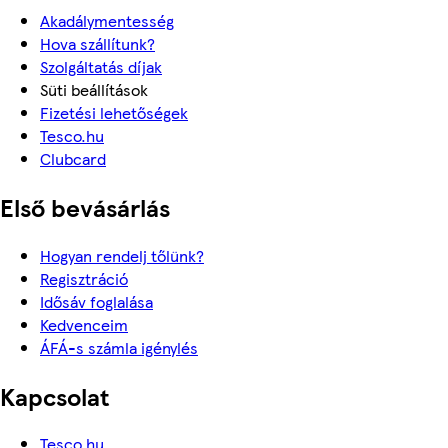
Akadálymentesség
Hova szállítunk?
Szolgáltatás díjak
Süti beállítások
Fizetési lehetőségek
Tesco.hu
Clubcard
Első bevásárlás
Hogyan rendelj tőlünk?
Regisztráció
Idősáv foglalása
Kedvenceim
ÁFÁ-s számla igénylés
Kapcsolat
Tesco.hu