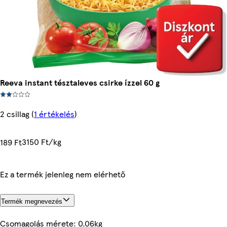
Reeva instant tésztaleves csirke ízzel 60 g
2 csillag
(
1 értékelés
)
3150 Ft/kg
189 Ft
Ez a termék jelenleg nem elérhető
Termék megnevezés
Csomagolás mérete: 0.06kg