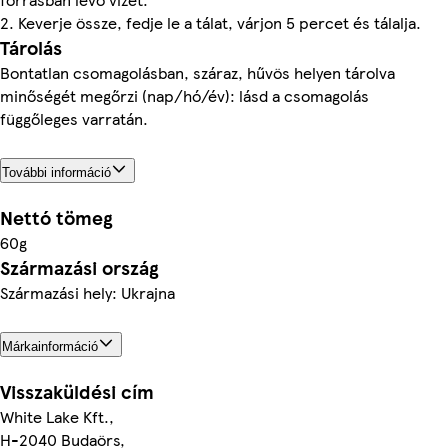
2. Keverje össze, fedje le a tálat, várjon 5 percet és tálalja.
Tárolás
Bontatlan csomagolásban, száraz, hűvös helyen tárolva
minőségét megőrzi (nap/hó/év): lásd a csomagolás
függőleges varratán.
További információ
Nettó tömeg
60g
Származási ország
Származási hely: Ukrajna
Márkainformáció
Visszaküldési cím
White Lake Kft.,
H-2040 Budaörs,