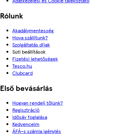
Adatkezelési és Cookie tájékoztató
Rólunk
Akadálymentesség
Hova szállítunk?
Szolgáltatás díjak
Süti beállítások
Fizetési lehetőségek
Tesco.hu
Clubcard
Első bevásárlás
Hogyan rendelj tőlünk?
Regisztráció
Idősáv foglalása
Kedvenceim
ÁFÁ-s számla igénylés