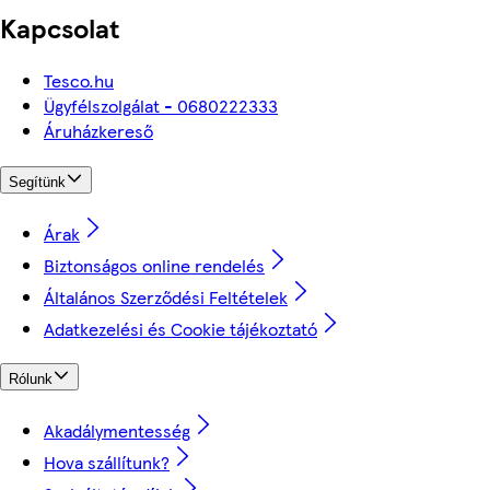
Kapcsolat
Tesco.hu
Ügyfélszolgálat - 0680222333
Áruházkereső
Segítünk
Árak
Biztonságos online rendelés
Általános Szerződési Feltételek
Adatkezelési és Cookie tájékoztató
Rólunk
Akadálymentesség
Hova szállítunk?