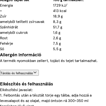
Energia
1729 kJ/
-
413 kcal
Zsír
18,9 g
amelyből telített zsírsavak
8,3 g
Szénhidrát
51,7 g
amelyből cukrok
1,6 g
Rost
2,6 g
Fehérje
7,5 g
Só
5,5 g
Allergén információ
A termék nyomokban zellert, tojást és tejet tartalmazhat.
Tárolás és felhasználás
Elkészítés és felhasználás
Elkészítési javaslat:
1. Felbontás után a tésztát törje egy tálba, adja hozzá a
levesalapot és az olajat, majd öntsön rá 300-350 ml
forrásban lévő vizet.