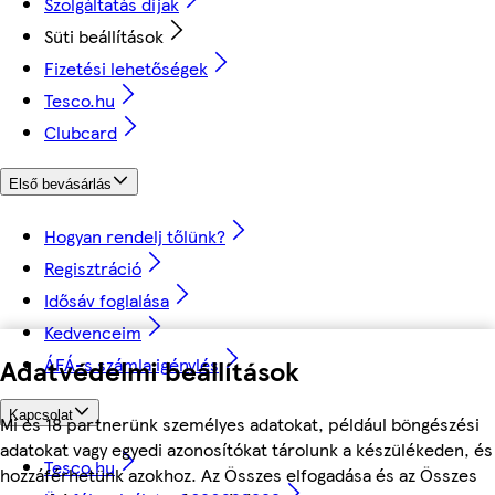
Szolgáltatás díjak
Süti beállítások
Fizetési lehetőségek
Tesco.hu
Clubcard
Első bevásárlás
Hogyan rendelj tőlünk?
Regisztráció
Idősáv foglalása
Kedvenceim
ÁFÁ-s számla igénylés
Adatvédelmi beállítások
Kapcsolat
Mi és 18 partnerünk személyes adatokat, például böngészési
adatokat vagy egyedi azonosítókat tárolunk a készülékeden, és
Tesco.hu
hozzáférhetünk azokhoz. Az Összes elfogadása és az Összes