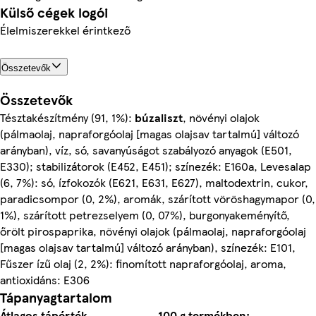
Külső cégek logói
Élelmiszerekkel érintkező
Összetevők
Összetevők
Tésztakészítmény (91, 1%):
búzaliszt
, növényi olajok
(pálmaolaj, napraforgóolaj [magas olajsav tartalmú] változó
arányban), víz, só, savanyúságot szabályozó anyagok (E501,
E330); stabilizátorok (E452, E451); színezék: E160a, Levesalap
(6, 7%): só, ízfokozók (E621, E631, E627), maltodextrin, cukor,
paradicsompor (0, 2%), aromák, szárított vöröshagymapor (0,
1%), szárított petrezselyem (0, 07%), burgonyakeményítő,
őrölt pirospaprika, növényi olajok (pálmaolaj, napraforgóolaj
[magas olajsav tartalmú] változó arányban), színezék: E101,
Fűszer ízű olaj (2, 2%): finomított napraforgóolaj, aroma,
antioxidáns: E306
Tápanyagtartalom
Átlagos tápérték
100 g termékben: