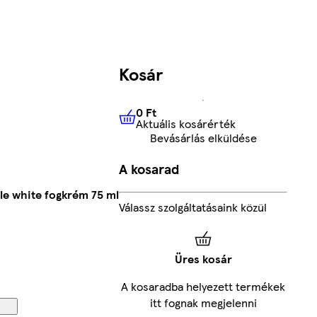
Kosár
0 Ft
Aktuális kosárérték
0 Ft
Aktuális kosárérték
Bevásárlás elküldése
A kosarad
le white fogkrém 75 ml
Válassz szolgáltatásaink közül
Üres kosár
A kosaradba helyezett termékek
itt fognak megjelenni