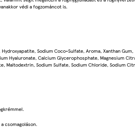
gyanakkor védi a fogzománcot is.
e, Hydroxyapatite, Sodium Coco-Sulfate, Aroma, Xanthan Gum
dium Hyaluronate, Calcium Glycerophosphate, Magnesium Citra
te, Maltodextrin, Sodium Sulfate, Sodium Chloride, Sodium Cit
fogkrémmel.
d a csomagoláson.