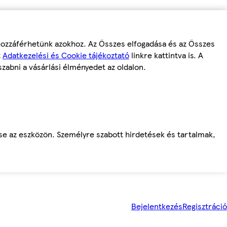
 hozzáférhetünk azokhoz. Az Összes elfogadása és az Összes
z
Adatkezelési és Cookie tájékoztató
linkre kattintva is. A
szabni a vásárlási élményedet az oldalon.
ése az eszközön. Személyre szabott hirdetések és tartalmak,
Bejelentkezés
Regisztráció