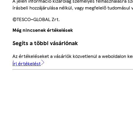
A jelen információ kizárólag személyes felhasználásra 
írásbeli hozzájárulása nélkül, vagy megfelelő tudomásul v
©TESCO-GLOBAL Zrt.
Még nincsenek értékelések
Segíts a többi vásárlónak
Az értékeléseket a vásárlók közvetlenül a weboldalon ker
Írj értékelést