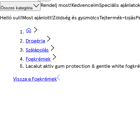
Rendelj most!
Kedvenceim
Speciális ajánlato
Összes kategória
Helló suli!
Most ajánlott!
Zöldség és gyümölcs
Tejtermék-tojás
P
Drogéria
Szájápolás
Fogkrémek
Lacalut aktiv gum protection & gentle white fogkr
Vissza a Fogkrémek