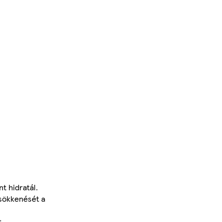
t hidratál.
csökkenését a
t.