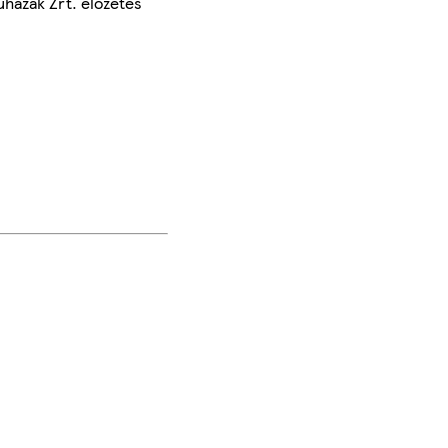
uházak Zrt. előzetes