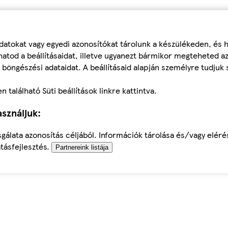
datokat vagy egyedi azonosítókat tárolunk a készülékeden, és
atod a beállításaidat, illetve ugyanezt bármikor megteheted a
 böngészési adataidat. A beállításaid alapján személyre tudjuk 
található Süti beállítások linkre kattintva.
sználjuk:
sgálata azonosítás céljából. Információk tárolása és/vagy elér
tásfejlesztés.
Partnereink listája