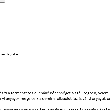
hér fogakért
íti a természetes ellenálló képességet a szájüregben, valamin
ányi anyagok megelőzik a demineralizációt (az ásványi anyagok 
t, valamint segít megelőzni a fogínygyulladást és a fogínyvérzés