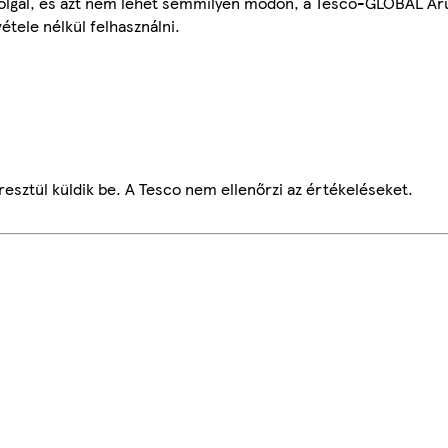
szolgál, és azt nem lehet semmilyen módon, a Tesco-GLOBAL Ár
étele nélkül felhasználni.
esztül küldik be. A Tesco nem ellenőrzi az értékeléseket.