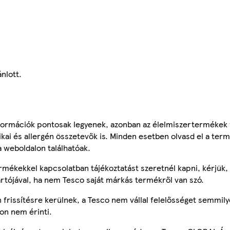
nlott.
ormációk pontosak legyenek, azonban az élelmiszertermékek
tikai és allergén összetevők is. Minden esetben olvasd el a ter
a weboldalon találhatóak.
mékekkel kapcsolatban tájékoztatást szeretnél kapni, kérjük, 
ártójával, ha nem Tesco saját márkás termékről van szó.
frissítésre kerülnek, a Tesco nem vállal felelősséget semmily
on nem érinti.