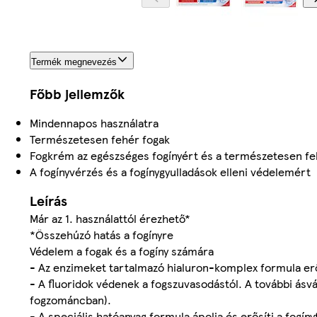
Termék megnevezés
Főbb jellemzők
Mindennapos használatra
Természetesen fehér fogak
Fogkrém az egészséges fogínyért és a természetesen fe
A fogínyvérzés és a fogínygyulladások elleni védelemért
Leírás
Már az 1. használattól érezhető*
*Összehúzó hatás a fogínyre
Védelem a fogak és a fogíny számára
- Az enzimeket tartalmazó hialuron-komplex formula erős
- A fluoridok védenek a fogszuvasodástól. A további ásv
fogzománcban).
- A speciális hatóanyag formula ápolja és erősíti a fogíny