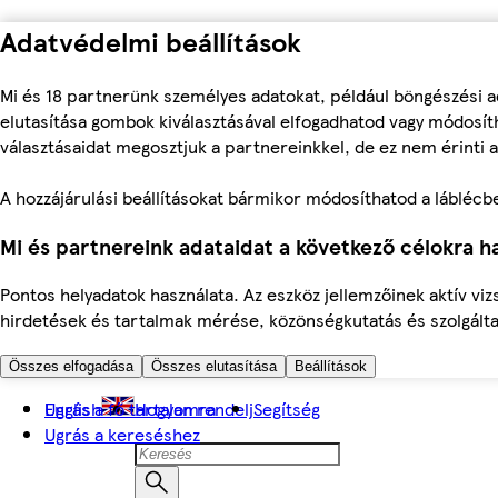
Adatvédelmi beállítások
Mi és 18 partnerünk személyes adatokat, például böngészési a
elutasítása gombok kiválasztásával elfogadhatod vagy módosíth
választásaidat megosztjuk a partnereinkkel, de ez nem érinti a
A hozzájárulási beállításokat bármikor módosíthatod a láblécben 
Mi és partnereink adataidat a következő célokra ha
Pontos helyadatok használata. Az eszköz jellemzőinek aktív viz
hirdetések és tartalmak mérése, közönségkutatás és szolgálta
Összes elfogadása
Összes elutasítása
Beállítások
Ugrás a fő tartalomra
English
Hogyan rendelj
Segítség
Ugrás a kereséshez