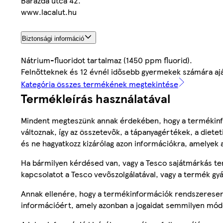
Barázda utca 42.
www.lacalut.hu
Biztonsági információ
Nátrium-fluoridot tartalmaz (1450 ppm fluorid).
Felnőtteknek és 12 évnél idősebb gyermekek számára ajá
Kategória összes termékének megtekintése
Termékleírás használatával
Mindent megteszünk annak érdekében, hogy a termékinf
változnak, így az összetevők, a tápanyagértékek, a diete
és ne hagyatkozz kizárólag azon információkra, amelyek 
Ha bármilyen kérdésed van, vagy a Tesco sajátmárkás ter
kapcsolatot a Tesco vevőszolgálatával, vagy a termék gy
Annak ellenére, hogy a termékinformációk rendszeresen 
információért, amely azonban a jogaidat semmilyen mód