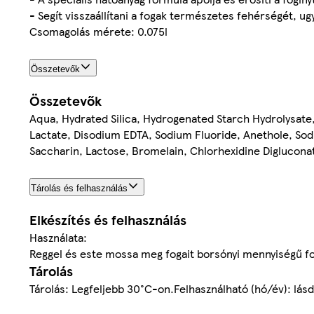
- Segít visszaállítani a fogak természetes fehérségét, u
Csomagolás mérete: 0.075l
Összetevők
Összetevők
Aqua, Hydrated Silica, Hydrogenated Starch Hydrolysat
Lactate, Disodium EDTA, Sodium Fluoride, Anethole, So
Saccharin, Lactose, Bromelain, Chlorhexidine Diglucona
Tárolás és felhasználás
Elkészítés és felhasználás
Használata:
Reggel és este mossa meg fogait borsónyi mennyiségű 
Tárolás
Tárolás: Legfeljebb 30°C-on.Felhasználható (hó/év): lás