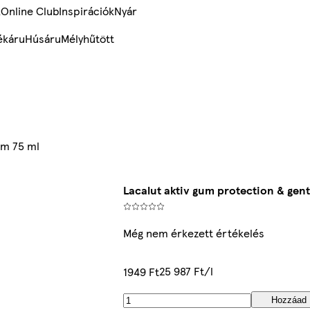
k
Online Club
Inspirációk
Nyár
ékáru
Húsáru
Mélyhűtött
ém 75 ml
Lacalut aktiv gum protection & gent
Még nem érkezett értékelés
25 987 Ft/l
1949 Ft
Hozzáad