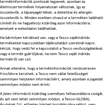
termékinformációk pontosak legyenek, azonban az
élelmiszertermékek folyamatosan változnak, így az
összetevők, a tápanyagértékek, a dietetikai és allergén
összetevők is. Minden esetben olvasd el a terméken található
címkét és ne hagyatkozz kizárólag azon információkra,
amelyek a weboldalon találhatóak.
Ha bármilyen kérdésed van, vagy a Tesco sajátmárkás
termékekkel kapcsolatban tájékoztatást szeretnél kapni,
kérjük, hogy vedd fel a kapcsolatot a Tesco vevőszolgálatával,
vagy a termék gyártójával, ha nem Tesco saját márkás
termékről van szó.
Annak ellenére, hogy a termékinformációk rendszeresen
frissítésre kerülnek, a Tesco nem vállal felelősséget
semmilyen helytelen információért, amely azonban a jogaidat
semmilyen módon nem érinti.
A jelen információ kizárólag személyes felhasználásra szolgál,
és azt nem lehet semmilyen módon, a Tesco-GLOBAL
Áruházak Zrt. előzetes írásbeli hozzájárulása nélkül, vagy