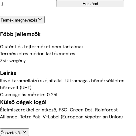
Hozzáad
Termék megnevezés
Főbb jellemzők
Glutént és tejterméket nem tartalmaz
Természetes módon laktózmentes
Zsírszegény
Leírás
Kávé karamellaízű szójaitallal. Ultramagas hőmérsékleten
hőkezelt (UHT).
Csomagolás mérete: 0.25l
Külső cégek logói
Élelmiszerekkel érintkező, FSC, Green Dot, Rainforest
Alliance, Tetra Pak, V-Label (European Vegetarian Union)
Összetevők