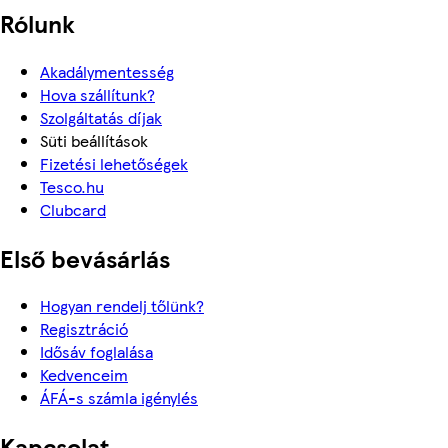
Rólunk
Akadálymentesség
Hova szállítunk?
Szolgáltatás díjak
Süti beállítások
Fizetési lehetőségek
Tesco.hu
Clubcard
Első bevásárlás
Hogyan rendelj tőlünk?
Regisztráció
Idősáv foglalása
Kedvenceim
ÁFÁ-s számla igénylés
Kapcsolat