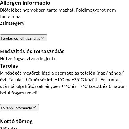
Allergén információ
Dióféléket nyomokban tartalmazhat. Földimogyorót nem
tartalmaz.
Zsírszegény
Tárolás és felhasználás
Elkészítés és felhasználás
Hűtve fogyasztva a legjobb.
Tárolás
Minőségét megőrzi: lásd a csomagolás tetején (nap/hónap/
év). Tárolási hőmérséklet: +1°C és +25°C között. Felbontás
után tárolja hűtőszekrényben +1°C és +7°C között és 5 napon
belül fogyassza el!
További információ
Nettó tömeg
250ml ℮