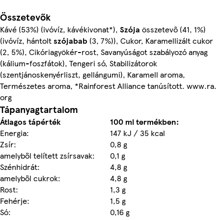
Összetevők
Kávé (53%) (ivóvíz, kávékivonat*),
Szója
összetevő (41, 1%)
(ivóvíz, hántolt
szójabab
(3, 7%)), Cukor, Karamellizált cukor
(2, 5%), Cikóriagyökér-rost, Savanyúságot szabályozó anyag
(kálium-foszfátok), Tengeri só, Stabilizátorok
(szentjánoskenyérliszt, gellángumi), Karamell aroma,
Természetes aroma, *Rainforest Alliance tanúsított. www.ra.
org
Tápanyagtartalom
Átlagos tápérték
100 ml termékben:
Energia:
147 kJ / 35 kcal
Zsír:
0,8 g
amelyből telített zsírsavak:
0,1 g
Szénhidrát:
4,8 g
amelyből cukrok:
4,8 g
Rost:
1,3 g
Fehérje:
1,5 g
Só:
0,16 g