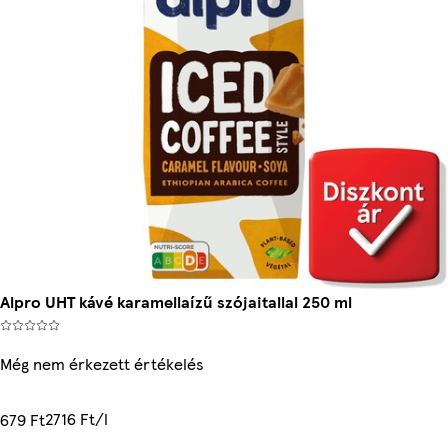
Alpro UHT kávé karamellaízű szójaitallal 250 ml
Még nem érkezett értékelés
2716 Ft/l
679 Ft