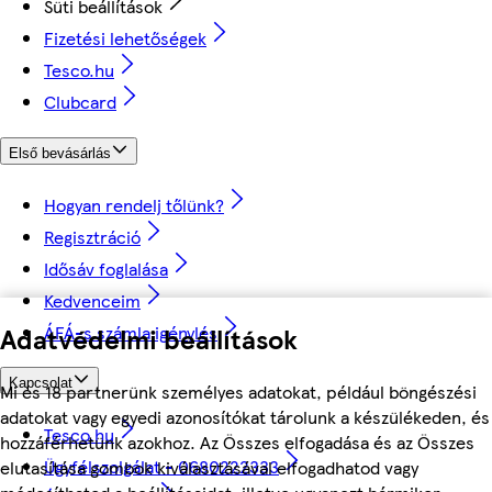
Süti beállítások
Fizetési lehetőségek
Tesco.hu
Clubcard
Első bevásárlás
Hogyan rendelj tőlünk?
Regisztráció
Idősáv foglalása
Kedvenceim
ÁFÁ-s számla igénylés
Adatvédelmi beállítások
Kapcsolat
Mi és 18 partnerünk személyes adatokat, például böngészési
adatokat vagy egyedi azonosítókat tárolunk a készülékeden, és
Tesco.hu
hozzáférhetünk azokhoz. Az Összes elfogadása és az Összes
Ügyfélszolgálat - 0680222333
elutasítása gombok kiválasztásával elfogadhatod vagy