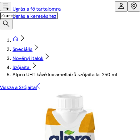
Ugrás a fő tartalomra
Ugrás a kereséshez
Speciális
Növényi italok
Szójaital
Alpro UHT kávé karamellaízű szójaitallal 250 ml
Vissza a Szójaital