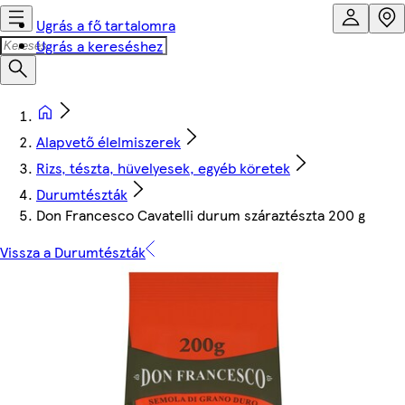
Ugrás a fő tartalomra
Ugrás a kereséshez
Alapvető élelmiszerek
Rizs, tészta, hüvelyesek, egyéb köretek
Durumtészták
Don Francesco Cavatelli durum száraztészta 200 g
Vissza a Durumtészták