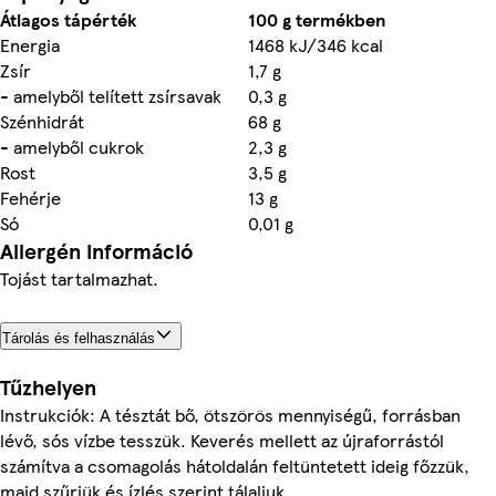
Átlagos tápérték
100 g termékben
Energia
1468 kJ/346 kcal
Zsír
1,7 g
- amelyből telített zsírsavak
0,3 g
Szénhidrát
68 g
- amelyből cukrok
2,3 g
Rost
3,5 g
Fehérje
13 g
Só
0,01 g
Allergén információ
Tojást tartalmazhat.
Tárolás és felhasználás
Tűzhelyen
Instrukciók: A tésztát bő, ötszörös mennyiségű, forrásban
lévő, sós vízbe tesszük. Keverés mellett az újraforrástól
számítva a csomagolás hátoldalán feltüntetett ideig főzzük,
majd szűrjük és ízlés szerint tálaljuk.