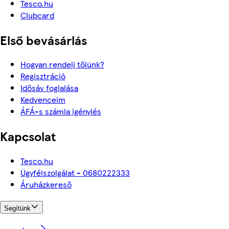
Tesco.hu
Clubcard
Első bevásárlás
Hogyan rendelj tőlünk?
Regisztráció
Idősáv foglalása
Kedvenceim
ÁFÁ-s számla igénylés
Kapcsolat
Tesco.hu
Ügyfélszolgálat - 0680222333
Áruházkereső
Segítünk