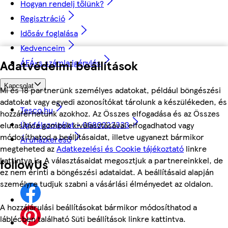
Hogyan rendelj tőlünk?
Regisztráció
Idősáv foglalása
Kedvenceim
ÁFÁ-s számla igénylés
Adatvédelmi beállítások
Kapcsolat
Mi és 18 partnerünk személyes adatokat, például böngészési
adatokat vagy egyedi azonosítókat tárolunk a készülékeden, és
Tesco.hu
hozzáférhetünk azokhoz. Az Összes elfogadása és az Összes
Ügyfélszolgálat - 0680222333
elutasítása gombok kiválasztásával elfogadhatod vagy
módosíthatod a beállításaidat, illetve ugyanezt bármikor
Áruházkereső
megteheted az
Adatkezelési és Cookie tájékoztató
linkre
kattintva is. A választásaidat megosztjuk a partnereinkkel, de
followUs
ez nem érinti a böngészési adataidat. A beállításaid alapján
személyre tudjuk szabni a vásárlási élményedet az oldalon.
A hozzájárulási beállításokat bármikor módosíthatod a
láblécben található Süti beállítások linkre kattintva.