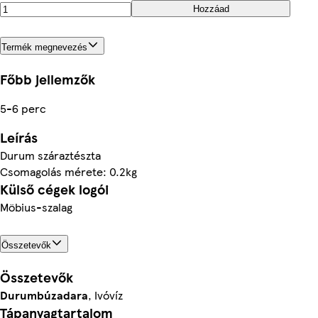
Hozzáad
Termék megnevezés
Főbb jellemzők
5-6 perc
Leírás
Durum száraztészta
Csomagolás mérete: 0.2kg
Külső cégek logói
Möbius-szalag
Összetevők
Összetevők
Durumbúzadara
, Ivóvíz
Tápanyagtartalom