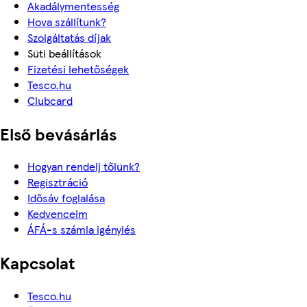
Akadálymentesség
Hova szállítunk?
Szolgáltatás díjak
Süti beállítások
Fizetési lehetőségek
Tesco.hu
Clubcard
Első bevásárlás
Hogyan rendelj tőlünk?
Regisztráció
Idősáv foglalása
Kedvenceim
ÁFÁ-s számla igénylés
Kapcsolat
Tesco.hu