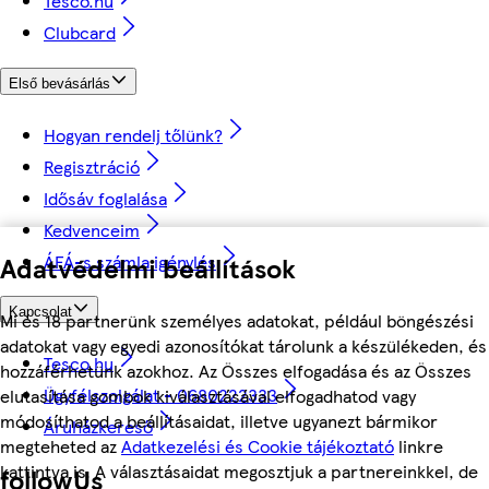
Tesco.hu
Clubcard
Első bevásárlás
Hogyan rendelj tőlünk?
Regisztráció
Idősáv foglalása
Kedvenceim
ÁFÁ-s számla igénylés
Adatvédelmi beállítások
Kapcsolat
Mi és 18 partnerünk személyes adatokat, például böngészési
adatokat vagy egyedi azonosítókat tárolunk a készülékeden, és
Tesco.hu
hozzáférhetünk azokhoz. Az Összes elfogadása és az Összes
Ügyfélszolgálat - 0680222333
elutasítása gombok kiválasztásával elfogadhatod vagy
módosíthatod a beállításaidat, illetve ugyanezt bármikor
Áruházkereső
megteheted az
Adatkezelési és Cookie tájékoztató
linkre
kattintva is. A választásaidat megosztjuk a partnereinkkel, de
followUs