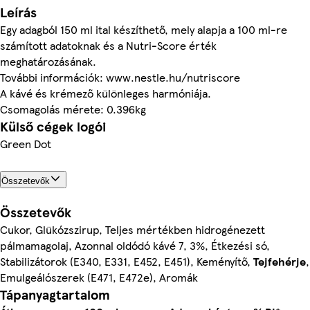
Leírás
Egy adagból 150 ml ital készíthető, mely alapja a 100 ml-re
számított adatoknak és a Nutri-Score érték
meghatározásának.
További információk: www.nestle.hu/nutriscore
A kávé és krémező különleges harmóniája.
Csomagolás mérete: 0.396kg
Külső cégek logói
Green Dot
Összetevők
Összetevők
Cukor, Glükózszirup, Teljes mértékben hidrogénezett
pálmamagolaj, Azonnal oldódó kávé 7, 3%, Étkezési só,
Stabilizátorok (E340, E331, E452, E451), Keményítő,
Tejfehérje
,
Emulgeálószerek (E471, E472e), Aromák
Tápanyagtartalom