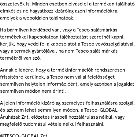
összetevők is. Minden esetben olvasd el a terméken található
címkét és ne hagyatkozz kizárólag azon információkra,
amelyek a weboldalon találhatóak.
Ha bármilyen kérdésed van, vagy a Tesco sajátmárkás
termékekkel kapcsolatban tájékoztatást szeretnél kapni,
kérjük, hogy vedd fel a kapcsolatot a Tesco vevőszolgálatával,
vagy a termék gyártójával, ha nem Tesco saját márkás
termékről van szó.
Annak ellenére, hogy a termékinformációk rendszeresen
frissítésre kerülnek, a Tesco nem vállal felelősséget
semmilyen helytelen információért, amely azonban a jogaidat
semmilyen módon nem érinti.
A jelen információ kizárólag személyes felhasználásra szolgál,
és azt nem lehet semmilyen módon, a Tesco-GLOBAL
Áruházak Zrt. előzetes írásbeli hozzájárulása nélkül, vagy
megfelelő tudomásul vétele nélkül felhasználni.
©TESCO-GLOBAL Zrt.