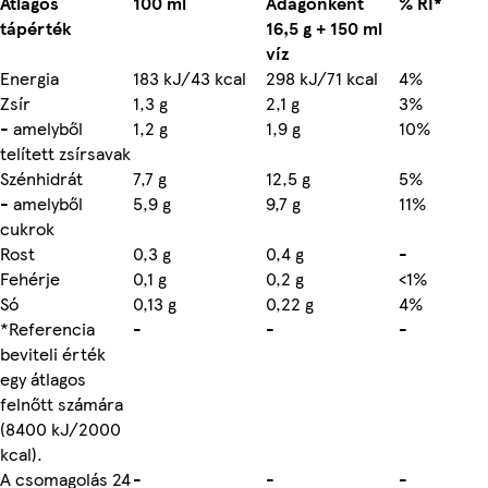
Átlagos
100 ml
Adagonként
% RI*
tápérték
16,5 g + 150 ml
víz
Energia
183 kJ/43 kcal
298 kJ/71 kcal
4%
Zsír
1,3 g
2,1 g
3%
- amelyből
1,2 g
1,9 g
10%
telített zsírsavak
Szénhidrát
7,7 g
12,5 g
5%
- amelyből
5,9 g
9,7 g
11%
cukrok
Rost
0,3 g
0,4 g
-
Fehérje
0,1 g
0,2 g
<1%
Só
0,13 g
0,22 g
4%
*Referencia
-
-
-
beviteli érték
egy átlagos
felnőtt számára
(8400 kJ/2000
kcal).
A csomagolás 24
-
-
-