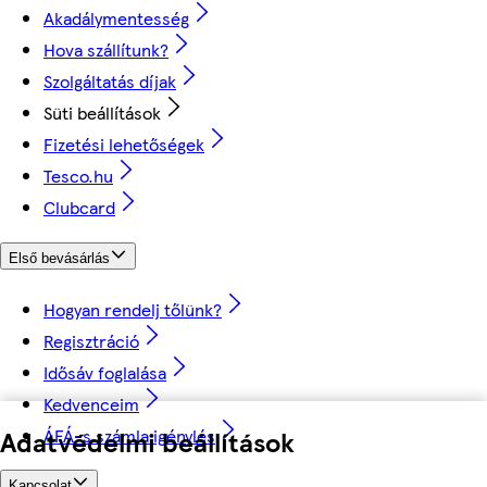
Akadálymentesség
Hova szállítunk?
Szolgáltatás díjak
Süti beállítások
Fizetési lehetőségek
Tesco.hu
Clubcard
Első bevásárlás
Hogyan rendelj tőlünk?
Regisztráció
Idősáv foglalása
Kedvenceim
ÁFÁ-s számla igénylés
Adatvédelmi beállítások
Kapcsolat