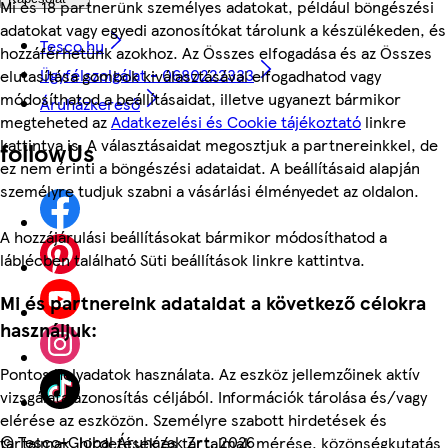
Mi és 18 partnerünk személyes adatokat, például böngészési
adatokat vagy egyedi azonosítókat tárolunk a készülékeden, és
Tesco.hu
hozzáférhetünk azokhoz. Az Összes elfogadása és az Összes
Ügyfélszolgálat - 0680222333
elutasítása gombok kiválasztásával elfogadhatod vagy
módosíthatod a beállításaidat, illetve ugyanezt bármikor
Áruházkereső
megteheted az
Adatkezelési és Cookie tájékoztató
linkre
kattintva is. A választásaidat megosztjuk a partnereinkkel, de
followUs
ez nem érinti a böngészési adataidat. A beállításaid alapján
személyre tudjuk szabni a vásárlási élményedet az oldalon.
A hozzájárulási beállításokat bármikor módosíthatod a
láblécben található Süti beállítások linkre kattintva.
Mi és partnereink adataidat a következő célokra
használjuk:
Pontos helyadatok használata. Az eszköz jellemzőinek aktív
vizsgálata azonosítás céljából. Információk tárolása és/vagy
elérése az eszközön. Személyre szabott hirdetések és
©
Tesco-Global Áruházak Zrt. 2026
tartalmak, hirdetések és tartalmak mérése, közönségkutatás