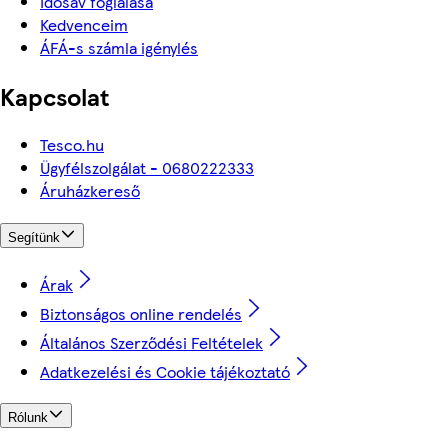
Idősáv foglalása
Kedvenceim
ÁFÁ-s számla igénylés
Kapcsolat
Tesco.hu
Ügyfélszolgálat - 0680222333
Áruházkereső
Segítünk
Árak
Biztonságos online rendelés
Általános Szerződési Feltételek
Adatkezelési és Cookie tájékoztató
Rólunk