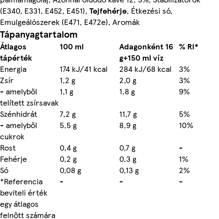
(E340, E331, E452, E451),
Tejfehérje
, Étkezési só,
Emulgeálószerek (E471, E472e), Aromák
Tápanyagtartalom
Átlagos
100 ml
Adagonként 16
% RI*
tápérték
g+150 ml víz
Energia
174 kJ/41 kcal
284 kJ/68 kcal
3%
Zsír
1,2 g
2,0 g
3%
- amelyből
1,1 g
1,8 g
9%
telített zsírsavak
Szénhidrát
7,2 g
11,7 g
5%
- amelyből
5,5 g
8,9 g
10%
cukrok
Rost
0,4 g
0,7 g
-
Fehérje
0,2 g
0,3 g
1%
Só
0,08 g
0,13 g
2%
*Referencia
-
-
-
beviteli érték
egy átlagos
felnőtt számára