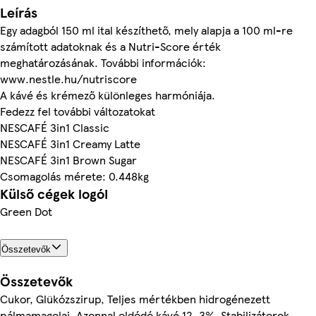
Leírás
Egy adagból 150 ml ital készíthető, mely alapja a 100 ml-re
számított adatoknak és a Nutri-Score érték
meghatározásának. További információk:
www.nestle.hu/nutriscore
A kávé és krémező különleges harmóniája.
Fedezz fel további változatokat
NESCAFÉ 3in1 Classic
NESCAFÉ 3in1 Creamy Latte
NESCAFÉ 3in1 Brown Sugar
Csomagolás mérete: 0.448kg
Külső cégek logói
Green Dot
Összetevők
Összetevők
Cukor, Glükózszirup, Teljes mértékben hidrogénezett
pálmamagolaj, Azonnal oldódó kávé 12, 3%, Stabilizátorok