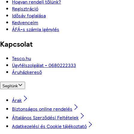
Hogyan rendelj tőlünk?
Regisztráció
Idősáv foglalása
Kedvenceim
ÁFÁ-s számla igénylés
Kapcsolat
Tesco.hu
Ügyfélszolgálat - 0680222333
Áruházkereső
Segítünk
Árak
Biztonságos online rendelés
Általános Szerződési Feltételek
Adatkezelési és Cookie tájékoztató