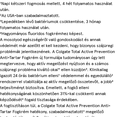
¹Napi kétszeri fogmosás mellett, 4 hét folyamatos használat
után.
²Az USA-ban szabadalmaztatott.
³Lepedékben lévő baktériumok csökkentése, 3 hónap
folyamatos használat után.
⁴Hagyományos fluoridos fogkrémhez képest.
A mosolyod egészségéről való gondoskodást és annak
védelmét már azelőtt el kell kezdeni, hogy bizonyos szájüregi
problémák jelentkeznének. A Colgate Total Active Prevention
Anti-Tartar Fogkrém új formulája tudományosan úgy lett
megtervezve, hogy aktív megelőzést nyújtson és a számos
szájüregi probléma kiváltó okai* ellen küzdjön³. Klinikailag
igazolt 24 órás baktérium elleni¹ védelemmel és egyedülálló²
rendszerrel stabilizálja az aktív megelőző összetevőt, a jobb⁴
teljesítményt biztosítva. Emellett, a fogkő elleni
hatékonyságának köszönhetően 31%-kal csökkenti annak
képződését⁴ fogaid tisztasága érdekében.
A fogtisztításon túl, a Colgate Total Active Prevention Anti-
Tartar Fogkrém hatékony, szabadalmaztatott² megelőző