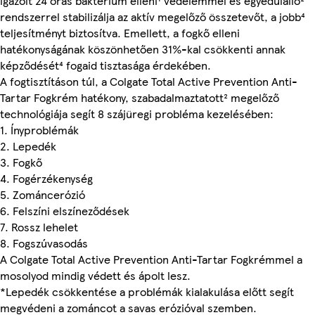
igazolt 24 órás baktérium elleni¹ védelemmel és egyedülálló²
rendszerrel stabilizálja az aktív megelőző összetevőt, a jobb⁴
teljesítményt biztosítva. Emellett, a fogkő elleni
hatékonyságának köszönhetően 31%-kal csökkenti annak
képződését⁴ fogaid tisztasága érdekében.
A fogtisztításon túl, a Colgate Total Active Prevention Anti-
Tartar Fogkrém hatékony, szabadalmaztatott² megelőző
technológiája segít 8 szájüregi probléma kezelésében:
1. Ínyproblémák
2. Lepedék
3. Fogkő
4. Fogérzékenység
5. Zománcerózió
6. Felszíni elszíneződések
7. Rossz lehelet
8. Fogszúvasodás
A Colgate Total Active Prevention Anti-Tartar Fogkrémmel a
mosolyod mindig védett és ápolt lesz.
*Lepedék csökkentése a problémák kialakulása előtt segít
megvédeni a zománcot a savas erózióval szemben.