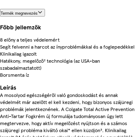
Termék megnevezés
Főbb jellemzők
8 előny a teljes védelemért
Segít felvenni a harcot az ínyproblémákkal és a foglepedékkel
Klinikailag igazolt
Hatékony, megelőző² technológia (az USA-ban
szabadalmaztatott)
Borsmenta íz
Leírás
A mosolyod egészségéről való gondoskodást és annak
védelmét már azelőtt el kell kezdeni, hogy bizonyos szájüregi
problémák jelentkeznének. A Colgate Total Active Prevention
Anti-Tartar Fogkrém új formulája tudományosan úgy lett
megtervezve, hogy aktív megelőzést nyújtson és a számos
szájüregi probléma kiváltó okai* ellen küzdjön³. Klinikailag