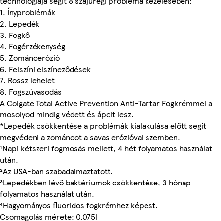
technológiája segít 8 szájüregi probléma kezelésében:
1. Ínyproblémák
2. Lepedék
3. Fogkő
4. Fogérzékenység
5. Zománcerózió
6. Felszíni elszíneződések
7. Rossz lehelet
8. Fogszúvasodás
A Colgate Total Active Prevention Anti-Tartar Fogkrémmel a
mosolyod mindig védett és ápolt lesz.
*Lepedék csökkentése a problémák kialakulása előtt segít
megvédeni a zománcot a savas erózióval szemben.
¹Napi kétszeri fogmosás mellett, 4 hét folyamatos használat
után.
²Az USA-ban szabadalmaztatott.
³Lepedékben lévő baktériumok csökkentése, 3 hónap
folyamatos használat után.
⁴Hagyományos fluoridos fogkrémhez képest.
Csomagolás mérete: 0.075l