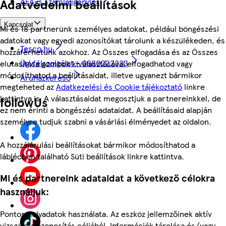
ÁFÁ-s számla igénylés
Adatvédelmi beállítások
Kapcsolat
Mi és 18 partnerünk személyes adatokat, például böngészési
adatokat vagy egyedi azonosítókat tárolunk a készülékeden, és
Tesco.hu
hozzáférhetünk azokhoz. Az Összes elfogadása és az Összes
Ügyfélszolgálat - 0680222333
elutasítása gombok kiválasztásával elfogadhatod vagy
módosíthatod a beállításaidat, illetve ugyanezt bármikor
Áruházkereső
megteheted az
Adatkezelési és Cookie tájékoztató
linkre
kattintva is. A választásaidat megosztjuk a partnereinkkel, de
followUs
ez nem érinti a böngészési adataidat. A beállításaid alapján
személyre tudjuk szabni a vásárlási élményedet az oldalon.
A hozzájárulási beállításokat bármikor módosíthatod a
láblécben található Süti beállítások linkre kattintva.
Mi és partnereink adataidat a következő célokra
használjuk:
Pontos helyadatok használata. Az eszköz jellemzőinek aktív
vizsgálata azonosítás céljából. Információk tárolása és/vagy