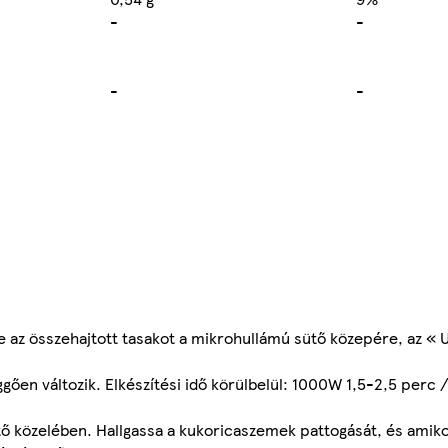
-
-
-
-
e az összehajtott tasakot a mikrohullámú sütő közepére, az « UP 
ggően változik. Elkészítési idő körülbelül: 1000W 1,5-2,5 perc
tő közelében. Hallgassa a kukoricaszemek pattogását, és amik