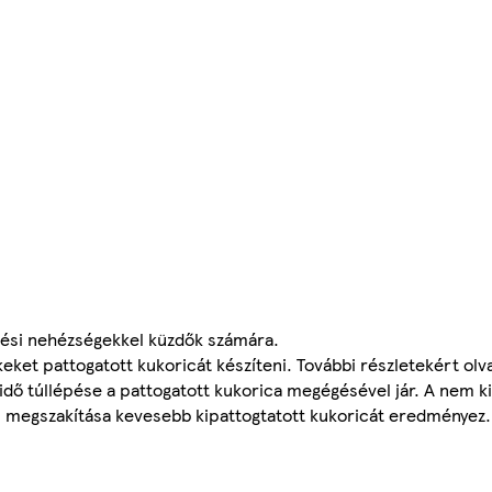
lési nehézségekkel küzdők számára.
eket pattogatott kukoricát készíteni. További részletekért olv
 idő túllépése a pattogatott kukorica megégésével jár. A nem 
gás megszakítása kevesebb kipattogtatott kukoricát eredményez.