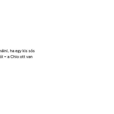
álni, ha egy kis sós
l – a Chio ott van