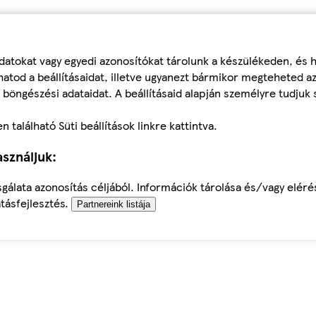
datokat vagy egyedi azonosítókat tárolunk a készülékeden, és
atod a beállításaidat, illetve ugyanezt bármikor megteheted a
 böngészési adataidat. A beállításaid alapján személyre tudjuk 
található Süti beállítások linkre kattintva.
sználjuk:
sgálata azonosítás céljából. Információk tárolása és/vagy elér
tásfejlesztés.
Partnereink listája