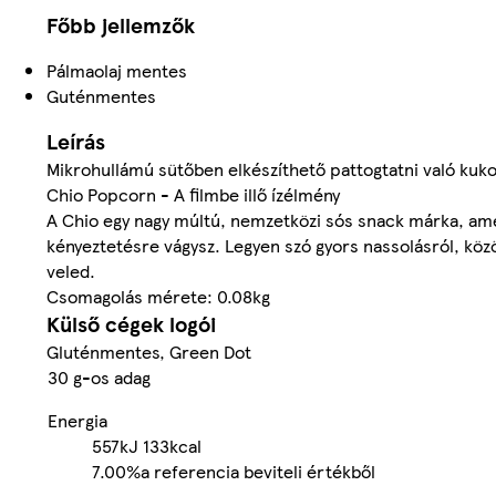
Főbb jellemzők
Pálmaolaj mentes
Guténmentes
Leírás
Mikrohullámú sütőben elkészíthető pattogtatni való kuko
Chio Popcorn - A filmbe illő ízélmény
A Chio egy nagy múltú, nemzetközi sós snack márka, amely
kényeztetésre vágysz. Legyen szó gyors nassolásról, közös
veled.
Csomagolás mérete: 0.08kg
Külső cégek logói
Gluténmentes, Green Dot
30 g-os adag
Energia
557kJ
133kcal
7.00%
a referencia beviteli értékből