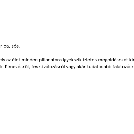
rica, sós.
 az élet minden pillanatára igyekszik ízletes megoldásokat kín
 filmezésről, fesztiválozásról vagy akár tudatosabb falatozásró