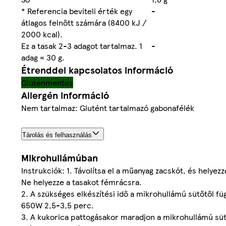
* Referencia beviteli érték egy
-
átlagos felnőtt számára (8400 kJ /
2000 kcal).
Ez a tasak 2-3 adagot tartalmaz. 1
-
adag = 30 g.
Étrenddel kapcsolatos információ
Gluténmentes
Allergén információ
Nem tartalmaz: Glutént tartalmazó gabonafélék
Tárolás és felhasználás
Mikrohullámúban
Instrukciók: 1. Távolítsa el a műanyag zacskót, és helyezz
Ne helyezze a tasakot fémrácsra.
2. A szükséges elkészítési idő a mikrohullámú sütőtől fü
650W 2,5-3,5 perc.
3. A kukorica pattogásakor maradjon a mikrohullámú sü