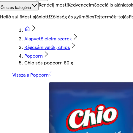
Rendelj most!
Kedvenceim
Speciális ajánlato
Összes kategória
Helló suli!
Most ajánlott!
Zöldség és gyümölcs
Tejtermék-tojás
P
Alapvető élelmiszerek
Rágcsálnivalók, chips
Popcorn
Chio sós popcorn 80 g
Vissza a Popcorn