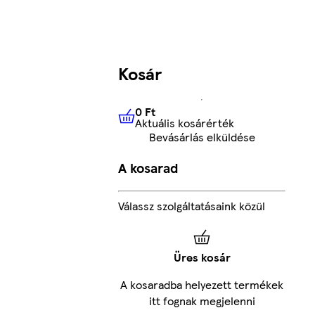
Kosár
0 Ft
Aktuális kosárérték
0 Ft
Aktuális kosárérték
Bevásárlás elküldése
A kosarad
Válassz szolgáltatásaink közül
Üres kosár
A kosaradba helyezett termékek
itt fognak megjelenni