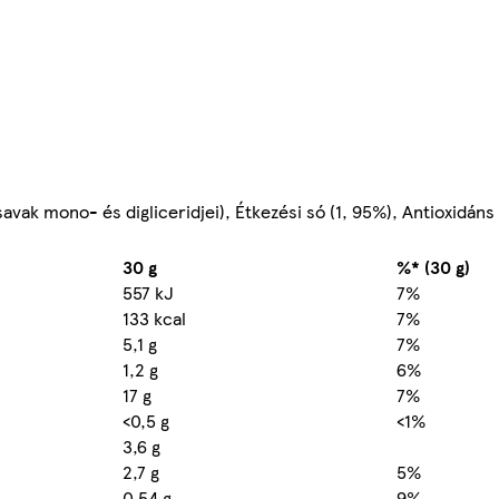
avak mono- és digliceridjei), Étkezési só (1, 95%), Antioxidáns
30 g
%* (30 g)
557 kJ
7%
133 kcal
7%
5,1 g
7%
1,2 g
6%
17 g
7%
<0,5 g
<1%
3,6 g
2,7 g
5%
0,54 g
9%