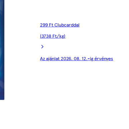
299 Ft Clubcarddal
(3738 Ft/kg)
Az ajánlat 2026. 08. 12.-ig érvényes