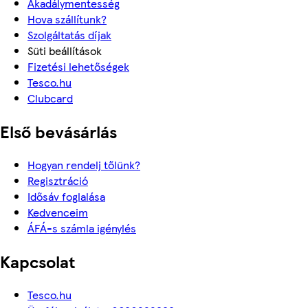
Akadálymentesség
Hova szállítunk?
Szolgáltatás díjak
Süti beállítások
Fizetési lehetőségek
Tesco.hu
Clubcard
Első bevásárlás
Hogyan rendelj tőlünk?
Regisztráció
Idősáv foglalása
Kedvenceim
ÁFÁ-s számla igénylés
Kapcsolat
Tesco.hu