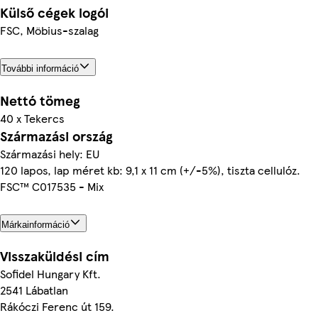
Külső cégek logói
FSC, Möbius-szalag
További információ
Nettó tömeg
40 x Tekercs
Származási ország
Származási hely: EU
120 lapos, lap méret kb: 9,1 x 11 cm (+/-5%), tiszta cellulóz.
FSC™ C017535 - Mix
Márkainformáció
Visszaküldési cím
Sofidel Hungary Kft.
2541 Lábatlan
Rákóczi Ferenc út 159.