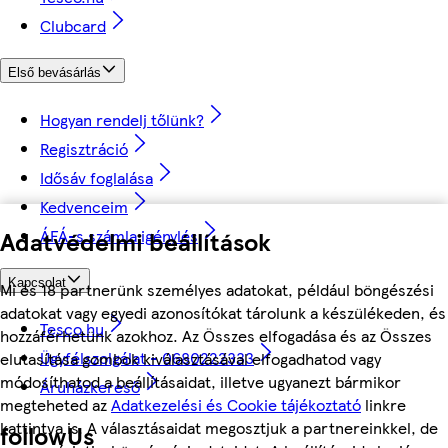
Clubcard
Első bevásárlás
Hogyan rendelj tőlünk?
Regisztráció
Idősáv foglalása
Kedvenceim
Adatvédelmi beállítások
ÁFÁ-s számla igénylés
Kapcsolat
Mi és 18 partnerünk személyes adatokat, például böngészési
adatokat vagy egyedi azonosítókat tárolunk a készülékeden, és
Tesco.hu
hozzáférhetünk azokhoz. Az Összes elfogadása és az Összes
Ügyfélszolgálat - 0680222333
elutasítása gombok kiválasztásával elfogadhatod vagy
módosíthatod a beállításaidat, illetve ugyanezt bármikor
Áruházkereső
megteheted az
Adatkezelési és Cookie tájékoztató
linkre
kattintva is. A választásaidat megosztjuk a partnereinkkel, de
followUs