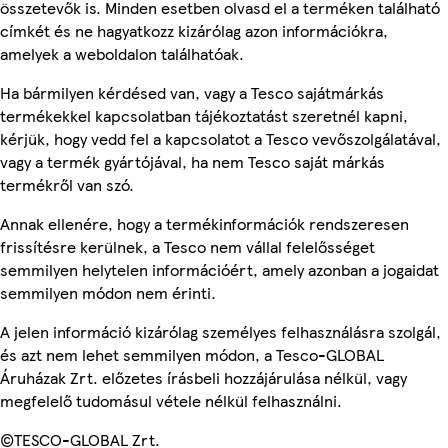
összetevők is. Minden esetben olvasd el a terméken található
címkét és ne hagyatkozz kizárólag azon információkra,
amelyek a weboldalon találhatóak.
Ha bármilyen kérdésed van, vagy a Tesco sajátmárkás
termékekkel kapcsolatban tájékoztatást szeretnél kapni,
kérjük, hogy vedd fel a kapcsolatot a Tesco vevőszolgálatával,
vagy a termék gyártójával, ha nem Tesco saját márkás
termékről van szó.
Annak ellenére, hogy a termékinformációk rendszeresen
frissítésre kerülnek, a Tesco nem vállal felelősséget
semmilyen helytelen információért, amely azonban a jogaidat
semmilyen módon nem érinti.
A jelen információ kizárólag személyes felhasználásra szolgál,
és azt nem lehet semmilyen módon, a Tesco-GLOBAL
Áruházak Zrt. előzetes írásbeli hozzájárulása nélkül, vagy
megfelelő tudomásul vétele nélkül felhasználni.
©TESCO-GLOBAL Zrt.