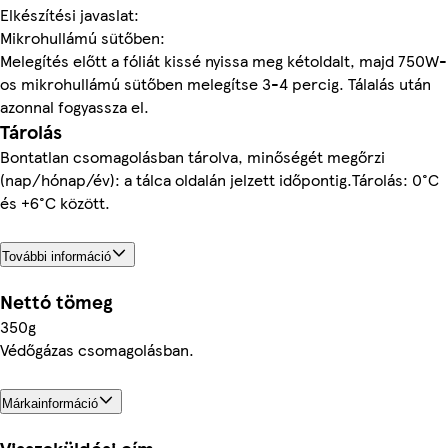
Elkészítési javaslat:
Mikrohullámú sütőben:
Melegítés előtt a fóliát kissé nyissa meg kétoldalt, majd 750W-
os mikrohullámú sütőben melegítse 3-4 percig. Tálalás után
azonnal fogyassza el.
Tárolás
Bontatlan csomagolásban tárolva, minőségét megőrzi
(nap/hónap/év): a tálca oldalán jelzett időpontig.Tárolás: 0°C
és +6°C között.
További információ
Nettó tömeg
350g
Védőgázas csomagolásban.
Márkainformáció