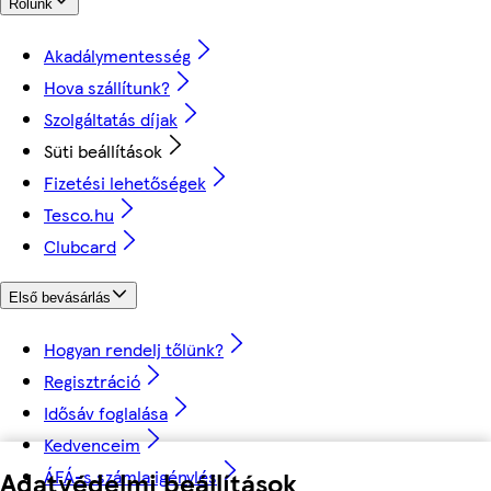
Rólunk
Akadálymentesség
Hova szállítunk?
Szolgáltatás díjak
Süti beállítások
Fizetési lehetőségek
Tesco.hu
Clubcard
Első bevásárlás
Hogyan rendelj tőlünk?
Regisztráció
Idősáv foglalása
Kedvenceim
ÁFÁ-s számla igénylés
Adatvédelmi beállítások