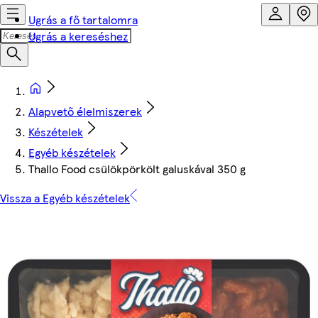
Ugrás a fő tartalomra
Ugrás a kereséshez
Alapvető élelmiszerek
Készételek
Egyéb készételek
Thallo Food csülökpörkölt galuskával 350 g
Vissza a Egyéb készételek