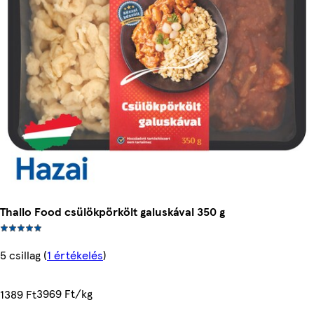
Thallo Food csülökpörkölt galuskával 350 g
5 csillag
(
1 értékelés
)
3969 Ft/kg
1389 Ft