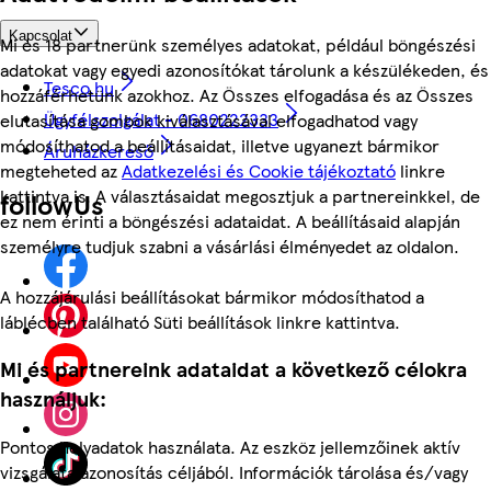
Kapcsolat
Mi és 18 partnerünk személyes adatokat, például böngészési
adatokat vagy egyedi azonosítókat tárolunk a készülékeden, és
Tesco.hu
hozzáférhetünk azokhoz. Az Összes elfogadása és az Összes
Ügyfélszolgálat - 0680222333
elutasítása gombok kiválasztásával elfogadhatod vagy
módosíthatod a beállításaidat, illetve ugyanezt bármikor
Áruházkereső
megteheted az
Adatkezelési és Cookie tájékoztató
linkre
kattintva is. A választásaidat megosztjuk a partnereinkkel, de
followUs
ez nem érinti a böngészési adataidat. A beállításaid alapján
személyre tudjuk szabni a vásárlási élményedet az oldalon.
A hozzájárulási beállításokat bármikor módosíthatod a
láblécben található Süti beállítások linkre kattintva.
Mi és partnereink adataidat a következő célokra
használjuk:
Pontos helyadatok használata. Az eszköz jellemzőinek aktív
vizsgálata azonosítás céljából. Információk tárolása és/vagy