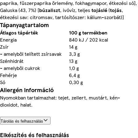
paprika, fűszerpaprika őrlemény, fokhagymapor, étkezési só],
Galuska (43, 7%) [
búzaliszt
, ivóvíz, teljes
tojáslé
(
tojás
,
étkezési sav: citromsav, tartósítószer: kálium-szorbát)]
Tápanyagtartalom
Átlagos tápérték
100 g termékben
Energia
840 kJ / 202 kcal
Zsír
14 g
- amelyből telített zsírsavak
3,3 g
Szénhidrát
13 g
- amelyből cukrok
1,0 g
Fehérje
6,4 g
Só
0,30 g
Allergén információ
Nyomokban tartalmazhat: tejet, zellert, mustárt, kén-
dioxidot, halat.
Tárolás és felhasználás
Elkészítés és felhasználás