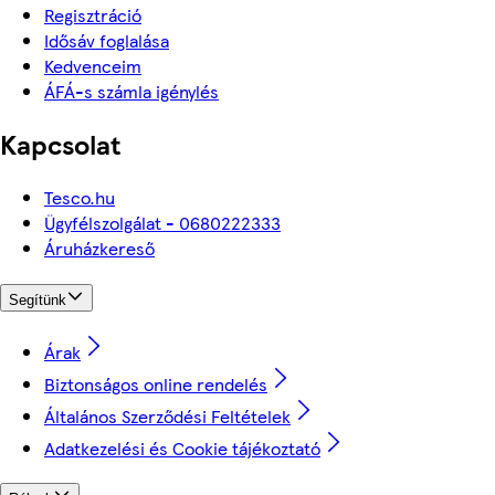
Regisztráció
Idősáv foglalása
Kedvenceim
ÁFÁ-s számla igénylés
Kapcsolat
Tesco.hu
Ügyfélszolgálat - 0680222333
Áruházkereső
Segítünk
Árak
Biztonságos online rendelés
Általános Szerződési Feltételek
Adatkezelési és Cookie tájékoztató