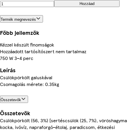
Hozzáad
Termék megnevezés
Főbb jellemzők
Kézzel készült finomságok
Hozzáadott tartósítószert nem tartalmaz
750 W 3-4 perc
Leírás
Csülökpörkölt galuskával
Csomagolás mérete: 0.35kg
Összetevők
Összetevők
Csülökpörkölt (56, 3%) [sertéscsülök (25, 7%), vöröshagyma
kocka, ivóvíz, napraforgó-étolaj, paradicsom, étkezési