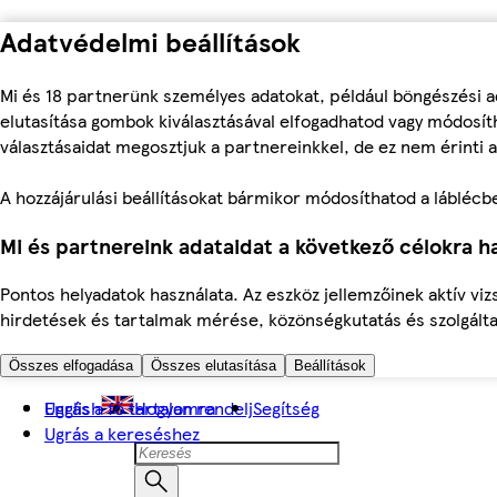
Adatvédelmi beállítások
Mi és 18 partnerünk személyes adatokat, például böngészési a
elutasítása gombok kiválasztásával elfogadhatod vagy módosíth
választásaidat megosztjuk a partnereinkkel, de ez nem érinti a
A hozzájárulási beállításokat bármikor módosíthatod a láblécben 
Mi és partnereink adataidat a következő célokra ha
Pontos helyadatok használata. Az eszköz jellemzőinek aktív viz
hirdetések és tartalmak mérése, közönségkutatás és szolgálta
Összes elfogadása
Összes elutasítása
Beállítások
Ugrás a fő tartalomra
English
Hogyan rendelj
Segítség
Ugrás a kereséshez