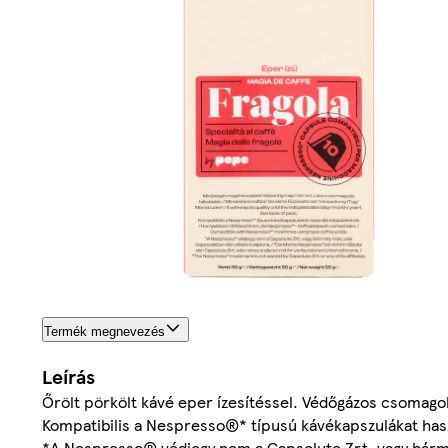
Termék megnevezés
Leírás
Őrölt pörkölt kávé eper ízesítéssel. Védőgázos csomago
Kompatibilis a Nespresso®* típusú kávékapszulákat hasz
*A Nespresso® védjegy nem a Capsolute Zrt. vagy bármely