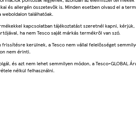
tikai és allergén összetevők is. Minden esetben olvasd el a ter
a weboldalon találhatóak.
mékekkel kapcsolatban tájékoztatást szeretnél kapni, kérjük, 
ártójával, ha nem Tesco saját márkás termékről van szó.
frissítésre kerülnek, a Tesco nem vállal felelősséget semmily
on nem érinti.
szolgál, és azt nem lehet semmilyen módon, a Tesco-GLOBAL Ár
étele nélkül felhasználni.