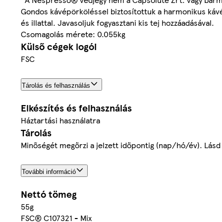
Gondos kávépörköléssel biztosítottuk a harmonikus kávé 
és illattal. Javasoljuk fogyasztani kis tej hozzáadásával.
Csomagolás mérete: 0.055kg
Külső cégek logói
FSC
Tárolás és felhasználás
Elkészítés és felhasználás
Háztartási használatra
Tárolás
Minőségét megőrzi a jelzett időpontig (nap/hó/év). Lásd
További információ
Nettó tömeg
55g
FSC® C107321 - Mix