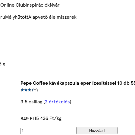
k
Online Club
Inspirációk
Nyár
ru
Mélyhűtött
Alapvető élelmiszerek
5 g
Pepe Coffee kávékapszula eper ízesítéssel 10 db 5
3.5 csillag
(
2 értékelés
)
15 436 Ft/kg
849 Ft
Hozzáad