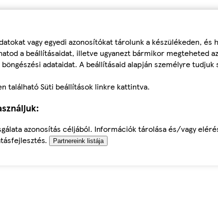
datokat vagy egyedi azonosítókat tárolunk a készülékeden, és
atod a beállításaidat, illetve ugyanezt bármikor megteheted a
 böngészési adataidat. A beállításaid alapján személyre tudjuk 
található Süti beállítások linkre kattintva.
sználjuk:
sgálata azonosítás céljából. Információk tárolása és/vagy elér
tásfejlesztés.
Partnereink listája