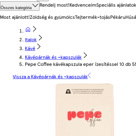
Rendelj most!
Kedvenceim
Speciális ajánlato
Összes kategória
Most ajánlott!
Zöldség és gyümölcs
Tejtermék-tojás
Pékáru
Húsá
Italok
Kávé
Kávépárnák és -kapszulák
Pepe Coffee kávékapszula eper ízesítéssel 10 db 5
Vissza a Kávépárnák és -kapszulák