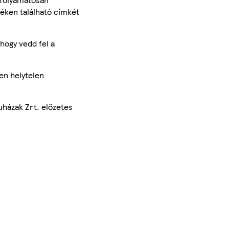
méken található címkét
hogy vedd fel a
en helytelen
uházak Zrt. előzetes