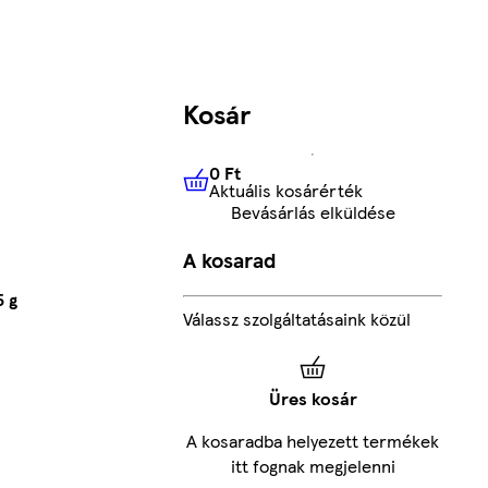
Kosár
0 Ft
Aktuális kosárérték
0 Ft
Aktuális kosárérték
Bevásárlás elküldése
A kosarad
5 g
Válassz szolgáltatásaink közül
Üres kosár
A kosaradba helyezett termékek
itt fognak megjelenni