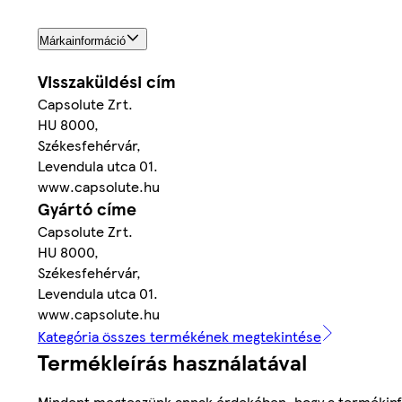
Márkainformáció
Visszaküldési cím
Capsolute Zrt.
HU 8000,
Székesfehérvár,
Levendula utca 01.
www.capsolute.hu
Gyártó címe
Capsolute Zrt.
HU 8000,
Székesfehérvár,
Levendula utca 01.
www.capsolute.hu
Kategória összes termékének megtekintése
Termékleírás használatával
Mindent megteszünk annak érdekében, hogy a termékinf