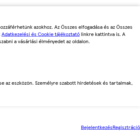
 hozzáférhetünk azokhoz. Az Összes elfogadása és az Összes
z
Adatkezelési és Cookie tájékoztató
linkre kattintva is. A
szabni a vásárlási élményedet az oldalon.
ése az eszközön. Személyre szabott hirdetések és tartalmak,
Bejelentkezés
Regisztráció