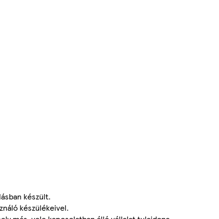
lásban készült.
náló készülékeivel.
 más, vele kapcsolatban álló vállalat tulajdona.