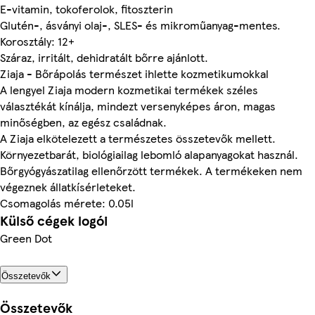
E-vitamin, tokoferolok, fitoszterin
Glutén-, ásványi olaj-, SLES- és mikroműanyag-mentes.
Korosztály: 12+
Száraz, irritált, dehidratált bőrre ajánlott.
Ziaja - Bőrápolás természet ihlette kozmetikumokkal
A lengyel Ziaja modern kozmetikai termékek széles
választékát kínálja, mindezt versenyképes áron, magas
minőségben, az egész családnak.
A Ziaja elkötelezett a természetes összetevők mellett.
Környezetbarát, biológiailag lebomló alapanyagokat használ.
Bőrgyógyászatilag ellenőrzött termékek. A termékeken nem
végeznek állatkísérleteket.
Csomagolás mérete: 0.05l
Külső cégek logói
Green Dot
Összetevők
Összetevők