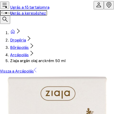
Ugrás a fő tartalomra
Ugrás a kereséshez
Drogéria
Bőrápolás
Arcápolás
Ziaja argán olaj arckrém 50 ml
Vissza a Arcápolás