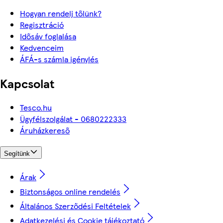
Hogyan rendelj tőlünk?
Regisztráció
Idősáv foglalása
Kedvenceim
ÁFÁ-s számla igénylés
Kapcsolat
Tesco.hu
Ügyfélszolgálat - 0680222333
Áruházkereső
Segítünk
Árak
Biztonságos online rendelés
Általános Szerződési Feltételek
Adatkezelési és Cookie tájékoztató