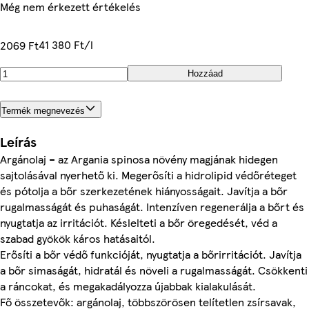
Még nem érkezett értékelés
41 380 Ft/l
2069 Ft
Hozzáad
Termék megnevezés
Leírás
Argánolaj – az Argania spinosa növény magjának hidegen
sajtolásával nyerhető ki. Megerősíti a hidrolipid védőréteget
és pótolja a bőr szerkezetének hiányosságait. Javítja a bőr
rugalmasságát és puhaságát. Intenzíven regenerálja a bőrt és
nyugtatja az irritációt. Késlelteti a bőr öregedését, véd a
szabad gyökök káros hatásaitól.
Erősíti a bőr védő funkcióját, nyugtatja a bőrirritációt. Javítja
a bőr simaságát, hidratál és növeli a rugalmasságát. Csökkenti
a ráncokat, és megakadályozza újabbak kialakulását.
Fő összetevők: argánolaj, többszörösen telítetlen zsírsavak,