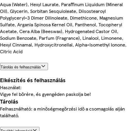
Aqua (Water), Hexyl Laurate, Paraffinum Liquidum (Mineral
Oil), Glycerin, Sorbitan Sesquioleate, Diisostearoyl
Polyglyceryl-3 Dimer Dilinoleate, Dimethicone, Magnesium
Sulfate, Argania Spinosa Kernel Oil, Panthenol, Tocopheryl
Acetate, Cera Alba (Beeswax), Hydrogenated Castor Oil,
Sodium Benzoate, Parfum (Fragrance), Linalool, Limonene,
Hexyl Cinnamal, Hydroxycitronellal, Alpha-Isomethyl Ionone,
Citric Acid
Tárolás és felhasználás
Elkészítés és felhasználás
Használat:
Vigye fel bőrére, és gyengéden paskolja be!
Tárolás
Felhasználható: a minőségmegőrzési idő a csomagolás alján
található.