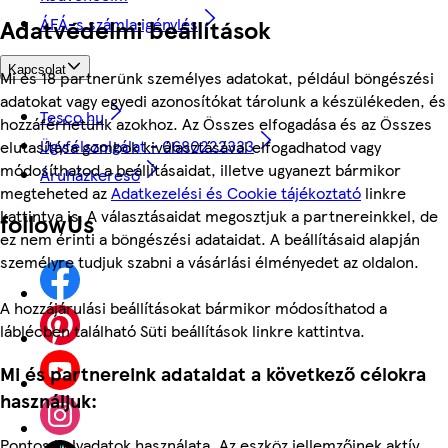
ÁFÁ-s számla igénylés
Adatvédelmi beállítások
Kapcsolat
Mi és 18 partnerünk személyes adatokat, például böngészési
adatokat vagy egyedi azonosítókat tárolunk a készülékeden, és
Tesco.hu
hozzáférhetünk azokhoz. Az Összes elfogadása és az Összes
Ügyfélszolgálat - 0680222333
elutasítása gombok kiválasztásával elfogadhatod vagy
módosíthatod a beállításaidat, illetve ugyanezt bármikor
Áruházkereső
megteheted az
Adatkezelési és Cookie tájékoztató
linkre
kattintva is. A választásaidat megosztjuk a partnereinkkel, de
followUs
ez nem érinti a böngészési adataidat. A beállításaid alapján
személyre tudjuk szabni a vásárlási élményedet az oldalon.
A hozzájárulási beállításokat bármikor módosíthatod a
láblécben található Süti beállítások linkre kattintva.
Mi és partnereink adataidat a következő célokra
használjuk:
Pontos helyadatok használata. Az eszköz jellemzőinek aktív