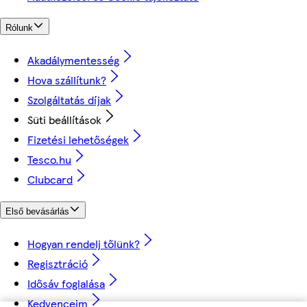
Rólunk
Akadálymentesség
Hova szállítunk?
Szolgáltatás díjak
Süti beállítások
Fizetési lehetőségek
Tesco.hu
Clubcard
Első bevásárlás
Hogyan rendelj tőlünk?
Regisztráció
Idősáv foglalása
Kedvenceim