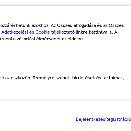
 hozzáférhetünk azokhoz. Az Összes elfogadása és az Összes
z
Adatkezelési és Cookie tájékoztató
linkre kattintva is. A
szabni a vásárlási élményedet az oldalon.
ése az eszközön. Személyre szabott hirdetések és tartalmak,
Bejelentkezés
Regisztráció