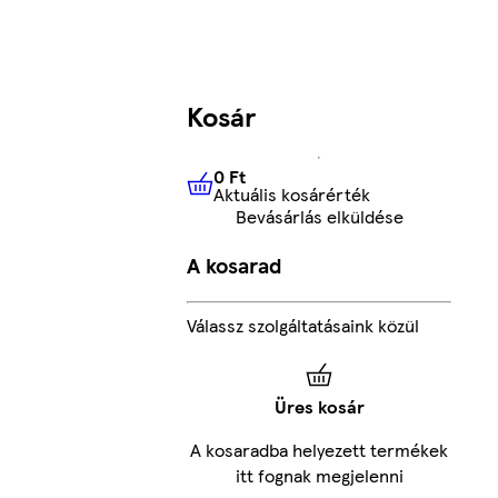
Kosár
0 Ft
Aktuális kosárérték
0 Ft
Aktuális kosárérték
Bevásárlás elküldése
A kosarad
Válassz szolgáltatásaink közül
Üres kosár
A kosaradba helyezett termékek
itt fognak megjelenni