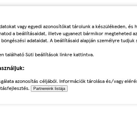
datokat vagy egyedi azonosítókat tárolunk a készülékeden, és
atod a beállításaidat, illetve ugyanezt bármikor megteheted a
 böngészési adataidat. A beállításaid alapján személyre tudjuk 
található Süti beállítások linkre kattintva.
sználjuk:
sgálata azonosítás céljából. Információk tárolása és/vagy elér
tásfejlesztés.
Partnereink listája