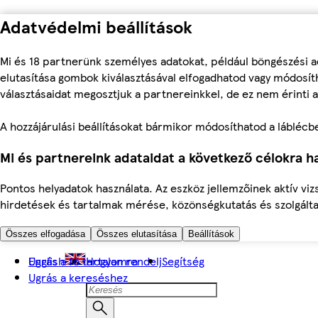
Adatvédelmi beállítások
Mi és 18 partnerünk személyes adatokat, például böngészési a
elutasítása gombok kiválasztásával elfogadhatod vagy módosíth
választásaidat megosztjuk a partnereinkkel, de ez nem érinti a
A hozzájárulási beállításokat bármikor módosíthatod a láblécben 
Mi és partnereink adataidat a következő célokra ha
Pontos helyadatok használata. Az eszköz jellemzőinek aktív viz
hirdetések és tartalmak mérése, közönségkutatás és szolgálta
Összes elfogadása
Összes elutasítása
Beállítások
Ugrás a fő tartalomra
English
Hogyan rendelj
Segítség
Ugrás a kereséshez