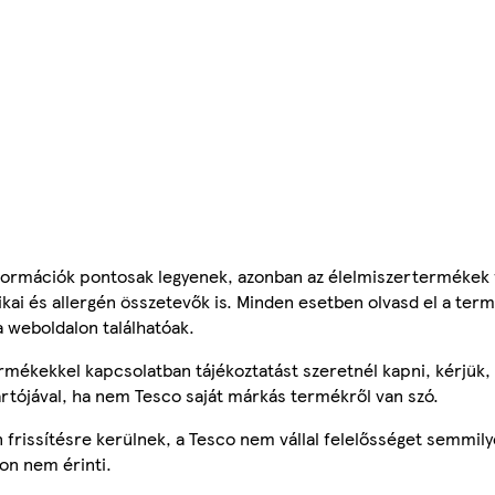
ormációk pontosak legyenek, azonban az élelmiszertermékek
tikai és allergén összetevők is. Minden esetben olvasd el a ter
a weboldalon találhatóak.
mékekkel kapcsolatban tájékoztatást szeretnél kapni, kérjük, 
ártójával, ha nem Tesco saját márkás termékről van szó.
frissítésre kerülnek, a Tesco nem vállal felelősséget semmily
on nem érinti.