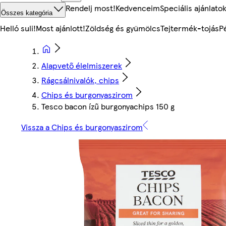
Rendelj most!
Kedvenceim
Speciális ajánlato
Összes kategória
Helló suli!
Most ajánlott!
Zöldség és gyümölcs
Tejtermék-tojás
P
Alapvető élelmiszerek
Rágcsálnivalók, chips
Chips és burgonyaszirom
Tesco bacon ízű burgonyachips 150 g
Vissza a Chips és burgonyaszirom