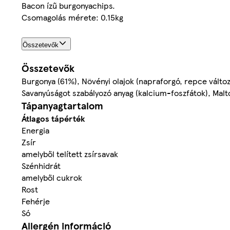
Bacon ízű burgonyachips.
Csomagolás mérete: 0.15kg
Összetevők
Összetevők
Burgonya (61%), Növényi olajok (napraforgó, repce változ
Savanyúságot szabályozó anyag (kalcium-foszfátok), Mal
Tápanyagtartalom
Átlagos tápérték
Energia
Zsír
amelyből telített zsírsavak
Szénhidrát
amelyből cukrok
Rost
Fehérje
Só
Allergén információ