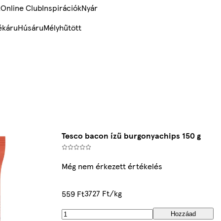
k
Online Club
Inspirációk
Nyár
ékáru
Húsáru
Mélyhűtött
Tesco bacon ízű burgonyachips 150 g
Még nem érkezett értékelés
3727 Ft/kg
559 Ft
Hozzáad