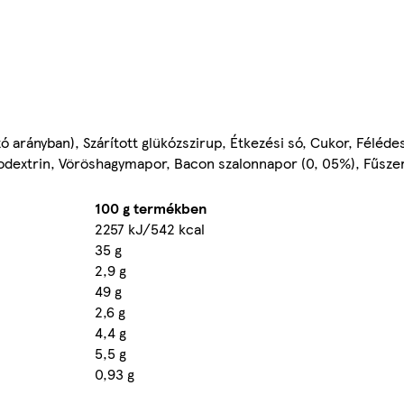
ó arányban), Szárított glükózszirup, Étkezési só, Cukor, Féléd
todextrin, Vöröshagymapor, Bacon szalonnapor (0, 05%), Fűsze
100 g termékben
2257 kJ/542 kcal
35 g
2,9 g
49 g
2,6 g
4,4 g
5,5 g
0,93 g