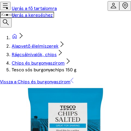
Ugrás a fő tartalomra
Ugrás a kereséshez
Alapvető élelmiszerek
Rágcsálnivalók, chips
Chips és burgonyaszirom
Tesco sós burgonyachips 150 g
Vissza a Chips és burgonyaszirom