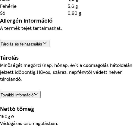
Fehérje
5,6 g
Só
0,90 g
Allergén információ
A termék tejet tartalmazhat.
Tárolás és felhasználás
Tárolás
Minőségét megőrzi (nap, hónap, év): a csomagolás hátoldalán
jelzett időpontig.Hűvös, száraz, napfénytől védett helyen
tárolandó.
További információ
Nettó tömeg
150g ℮
Védőgázas csomagolásban.