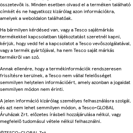
összetevők is. Minden esetben olvasd el a terméken található
címkét és ne hagyatkozz kizárólag azon információkra,
amelyek a weboldalon találhatóak.
Ha bármilyen kérdésed van, vagy a Tesco sajátmárkás
termékekkel kapcsolatban tájékoztatást szeretnél kapni,
kérjük, hogy vedd fel a kapcsolatot a Tesco vevőszolgálatával,
vagy a termék gyártójával, ha nem Tesco saját márkás
termékről van szó.
Annak ellenére, hogy a termékinformációk rendszeresen
frissítésre kerülnek, a Tesco nem vállal felelősséget
semmilyen helytelen információért, amely azonban a jogaidat
semmilyen módon nem érinti.
A jelen információ kizárólag személyes felhasználásra szolgál,
és azt nem lehet semmilyen módon, a Tesco-GLOBAL
Áruházak Zrt. előzetes írásbeli hozzájárulása nélkül, vagy
megfelelő tudomásul vétele nélkül felhasználni.
©TESCO-GLOBAL Zrt.