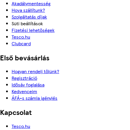
Akadálymentesség
Hova szállítunk?
Szolgáltatás díjak
Süti beállítások
Fizetési lehetőségek
Tesco.hu
Clubcard
Első bevásárlás
Hogyan rendelj tőlünk?
Regisztráció
Idősáv foglalása
Kedvenceim
ÁFÁ-s számla igénylés
Kapcsolat
Tesco.hu