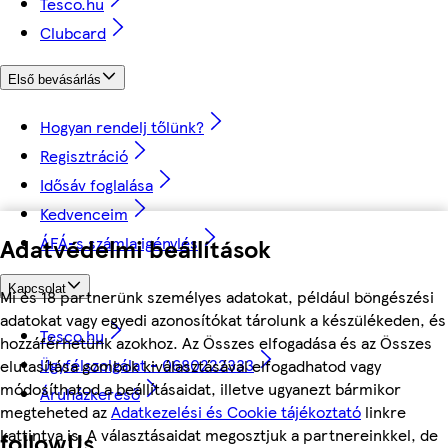
Tesco.hu
Clubcard
Első bevásárlás
Hogyan rendelj tőlünk?
Regisztráció
Idősáv foglalása
Kedvenceim
ÁFÁ-s számla igénylés
Adatvédelmi beállítások
Kapcsolat
Mi és 18 partnerünk személyes adatokat, például böngészési
adatokat vagy egyedi azonosítókat tárolunk a készülékeden, és
Tesco.hu
hozzáférhetünk azokhoz. Az Összes elfogadása és az Összes
Ügyfélszolgálat - 0680222333
elutasítása gombok kiválasztásával elfogadhatod vagy
módosíthatod a beállításaidat, illetve ugyanezt bármikor
Áruházkereső
megteheted az
Adatkezelési és Cookie tájékoztató
linkre
kattintva is. A választásaidat megosztjuk a partnereinkkel, de
followUs