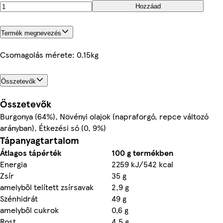
Hozzáad
Termék megnevezés
Csomagolás mérete: 0.15kg
Összetevők
Összetevők
Burgonya (64%), Növényi olajok (napraforgó, repce változó
arányban), Étkezési só (0, 9%)
Tápanyagtartalom
Átlagos tápérték
100 g termékben
Energia
2259 kJ/542 kcal
Zsír
35 g
amelyből telített zsírsavak
2,9 g
Szénhidrát
49 g
amelyből cukrok
0,6 g
Rost
4,5 g