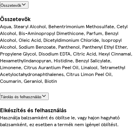
Összetevők
Összetevők
Aqua, Stearyl Alcohol, Behentrimonium Methosulfate, Cetyl
Alcohol, Bis-Aminopropyl Dimethicone, Parfum, Benzyl
Alcohol, Oleic Acid, Dicetyldimonium Chloride, Isopropyl
Alcohol, Sodium Benzoate, Panthenol, Panthenyl Ethyl Ether,
Propylene Glycol, Disodium EDTA, Citric Acid, Hexyl Cinnamal,
Hexamethylindanopyran, Histidine, Benzyl Salicylate,
Limonene, Citrus Aurantium Peel Oil, Linalool, Tetramethyl
Acetyloctahydronaphthalenes, Citrus Limon Peel Oil,
Coumarin, Geraniol, Biotin
Tárolás és felhasználás
Elkészítés és felhasználás
Használja balzsamként és öblítse le, vagy hajon hagyható
balzsamként, ez esetben a termék nem igényel öblítést.