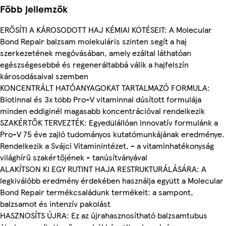
Főbb jellemzők
ERŐSÍTI A KÁROSODOTT HAJ KÉMIAI KÖTÉSEIT: A Molecular
Bond Repair balzsam molekuláris szinten segít a haj
szerkezetének megóvásában, amely ezáltal láthatóan
egészségesebbé és regeneráltabbá válik a hajfelszín
károsodásaival szemben
KONCENTRÁLT HATÓANYAGOKAT TARTALMAZÓ FORMULA:
Biotinnal és 3x több Pro-V vitaminnal dúsított formulája
minden eddiginél magasabb koncentrációval rendelkezik
SZAKÉRTŐK TERVEZTÉK: Egyedülállóan innovatív formulánk a
Pro-V 75 éve zajló tudományos kutatómunkájának eredménye.
Rendelkezik a Svájci Vitaminintézet, - a vitaminhatékonyság
világhírű szakértőjének - tanúsítványával
ALAKÍTSON KI EGY RUTINT HAJA RESTRUKTURÁLÁSÁRA: A
legkiválóbb eredmény érdekében használja együtt a Molecular
Bond Repair termékcsaládunk termékeit: a sampont,
balzsamot és intenzív pakolást
HASZNOSÍTS ÚJRA: Ez az újrahasznosítható balzsamtubus