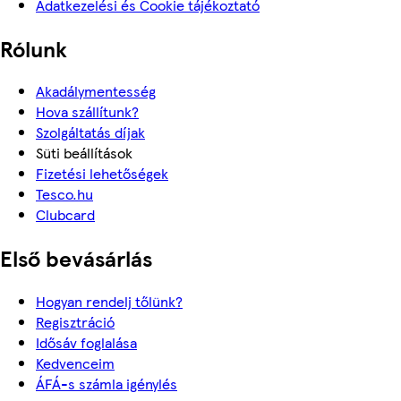
Adatkezelési és Cookie tájékoztató
Rólunk
Akadálymentesség
Hova szállítunk?
Szolgáltatás díjak
Süti beállítások
Fizetési lehetőségek
Tesco.hu
Clubcard
Első bevásárlás
Hogyan rendelj tőlünk?
Regisztráció
Idősáv foglalása
Kedvenceim
ÁFÁ-s számla igénylés