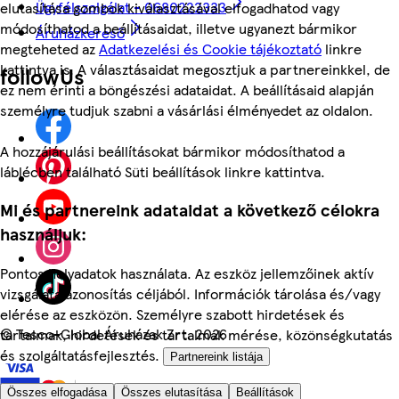
Ügyfélszolgálat - 0680222333
elutasítása gombok kiválasztásával elfogadhatod vagy
módosíthatod a beállításaidat, illetve ugyanezt bármikor
Áruházkereső
megteheted az
Adatkezelési és Cookie tájékoztató
linkre
kattintva is. A választásaidat megosztjuk a partnereinkkel, de
followUs
ez nem érinti a böngészési adataidat. A beállításaid alapján
személyre tudjuk szabni a vásárlási élményedet az oldalon.
A hozzájárulási beállításokat bármikor módosíthatod a
láblécben található Süti beállítások linkre kattintva.
Mi és partnereink adataidat a következő célokra
használjuk:
Pontos helyadatok használata. Az eszköz jellemzőinek aktív
vizsgálata azonosítás céljából. Információk tárolása és/vagy
elérése az eszközön. Személyre szabott hirdetések és
©
Tesco-Global Áruházak Zrt. 2026
tartalmak, hirdetések és tartalmak mérése, közönségkutatás
és szolgáltatásfejlesztés.
Partnereink listája
Összes elfogadása
Összes elutasítása
Beállítások