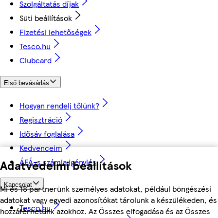
Szolgáltatás díjak
Süti beállítások
Fizetési lehetőségek
Tesco.hu
Clubcard
Első bevásárlás
Hogyan rendelj tőlünk?
Regisztráció
Idősáv foglalása
Kedvenceim
ÁFÁ-s számla igénylés
Adatvédelmi beállítások
Kapcsolat
Mi és 18 partnerünk személyes adatokat, például böngészési
adatokat vagy egyedi azonosítókat tárolunk a készülékeden, és
Tesco.hu
hozzáférhetünk azokhoz. Az Összes elfogadása és az Összes