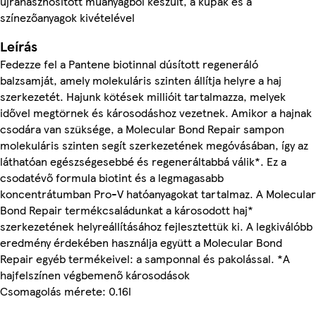
újrahasznosított műanyagból készült, a kupak és a
színezőanyagok kivételével
Leírás
Fedezze fel a Pantene biotinnal dúsított regeneráló
balzsamját, amely molekuláris szinten állítja helyre a haj
szerkezetét. Hajunk kötések millióit tartalmazza, melyek
idővel megtörnek és károsodáshoz vezetnek. Amikor a hajnak
csodára van szüksége, a Molecular Bond Repair sampon
molekuláris szinten segít szerkezetének megóvásában, így az
láthatóan egészségesebbé és regeneráltabbá válik*. Ez a
csodatévő formula biotint és a legmagasabb
koncentrátumban Pro-V hatóanyagokat tartalmaz. A Molecular
Bond Repair termékcsaládunkat a károsodott haj*
szerkezetének helyreállításához fejlesztettük ki. A legkiválóbb
eredmény érdekében használja együtt a Molecular Bond
Repair egyéb termékeivel: a samponnal és pakolással. *A
hajfelszínen végbemenő károsodások
Csomagolás mérete: 0.16l