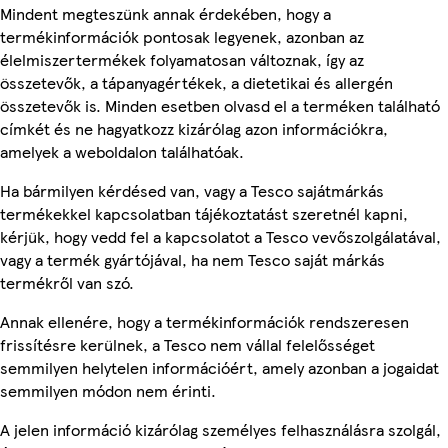
Mindent megteszünk annak érdekében, hogy a
termékinformációk pontosak legyenek, azonban az
élelmiszertermékek folyamatosan változnak, így az
összetevők, a tápanyagértékek, a dietetikai és allergén
összetevők is. Minden esetben olvasd el a terméken található
címkét és ne hagyatkozz kizárólag azon információkra,
amelyek a weboldalon találhatóak.
Ha bármilyen kérdésed van, vagy a Tesco sajátmárkás
termékekkel kapcsolatban tájékoztatást szeretnél kapni,
kérjük, hogy vedd fel a kapcsolatot a Tesco vevőszolgálatával,
vagy a termék gyártójával, ha nem Tesco saját márkás
termékről van szó.
Annak ellenére, hogy a termékinformációk rendszeresen
frissítésre kerülnek, a Tesco nem vállal felelősséget
semmilyen helytelen információért, amely azonban a jogaidat
semmilyen módon nem érinti.
A jelen információ kizárólag személyes felhasználásra szolgál,