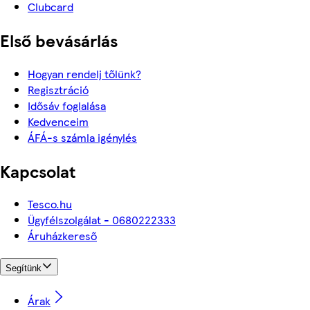
Clubcard
Első bevásárlás
Hogyan rendelj tőlünk?
Regisztráció
Idősáv foglalása
Kedvenceim
ÁFÁ-s számla igénylés
Kapcsolat
Tesco.hu
Ügyfélszolgálat - 0680222333
Áruházkereső
Segítünk
Árak