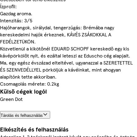
Ízprofil:
Gazdag aroma.
Intenzitás: 3/5
Hajóharangok, sirálydal, tengerzúgás: Brémába nagy
kereskedelmi hajók érkeznek, KÁVÉS ZSÁKOKKAL A
FEDÉLZETÜKÖN.
Közvetlenül a kikötőnél EDUARD SCHOPF kereskedő egy kis
kávépörkölőt nyit, és ezáltal leteszi az Eduscho cég alapjait.
Ma, egy egész évszázad elteltével, ugyanazzal a SZERETETTEL
ÉS SZENVEDÉLLYEL pörköljük a kávéinkat, mint ahogyan
alapítónk tette akkoriban.
Csomagolás mérete: 0.2kg
Külső cégek logói
Green Dot
Tárolás és felhasználás
Elkészítés és felhasználás
Adagoljon 1-2 teáskanál instant kávét egy csészébe és öntsön