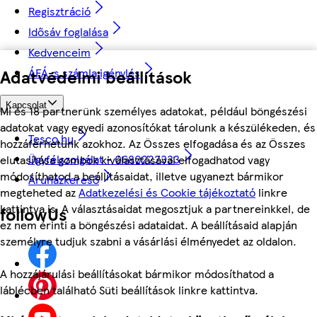
Regisztráció
Idősáv foglalása
Kedvenceim
Adatvédelmi beállítások
ÁFÁ-s számla igénylés
Kapcsolat
Mi és 18 partnerünk személyes adatokat, például böngészési
adatokat vagy egyedi azonosítókat tárolunk a készülékeden, és
Tesco.hu
hozzáférhetünk azokhoz. Az Összes elfogadása és az Összes
Ügyfélszolgálat - 0680222333
elutasítása gombok kiválasztásával elfogadhatod vagy
módosíthatod a beállításaidat, illetve ugyanezt bármikor
Áruházkereső
megteheted az
Adatkezelési és Cookie tájékoztató
linkre
kattintva is. A választásaidat megosztjuk a partnereinkkel, de
followUs
ez nem érinti a böngészési adataidat. A beállításaid alapján
személyre tudjuk szabni a vásárlási élményedet az oldalon.
A hozzájárulási beállításokat bármikor módosíthatod a
láblécben található Süti beállítások linkre kattintva.