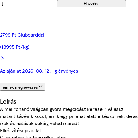
Hozzáad
2799 Ft Clubcarddal
(13995 Ft/kg)
Az ajánlat 2026. 08. 12.-ig érvényes
Termék megnevezés
Leírás
A mai rohanó világban gyors megoldást keresel? Válassz
instant kávéink közül, amik egy pillanat alatt elkészülnek, de az
ízük és hatásuk sokáig veled marad!
Elkészítési javaslat:
Csészében történő elkészítés