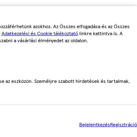
 hozzáférhetünk azokhoz. Az Összes elfogadása és az Összes
z
Adatkezelési és Cookie tájékoztató
linkre kattintva is. A
szabni a vásárlási élményedet az oldalon.
ése az eszközön. Személyre szabott hirdetések és tartalmak,
Bejelentkezés
Regisztráció