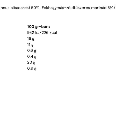
nnus albacares) 50%, Fokhagymás-zöldfűszeres marinád 5% (nö
100 gr-ban:
942 kJ/226 kcal
16 g
11 g
0,6 g
0,4 g
20 g
0,9 g