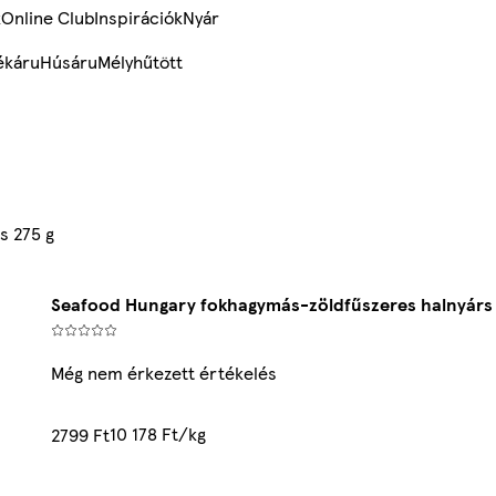
k
Online Club
Inspirációk
Nyár
ékáru
Húsáru
Mélyhűtött
s 275 g
Seafood Hungary fokhagymás-zöldfűszeres halnyárs 
Még nem érkezett értékelés
10 178 Ft/kg
2799 Ft