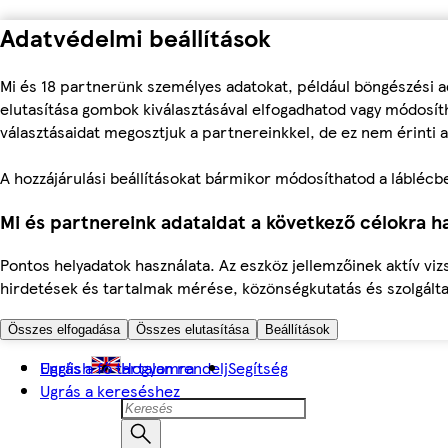
Adatvédelmi beállítások
Mi és 18 partnerünk személyes adatokat, például böngészési a
elutasítása gombok kiválasztásával elfogadhatod vagy módosíth
választásaidat megosztjuk a partnereinkkel, de ez nem érinti a
A hozzájárulási beállításokat bármikor módosíthatod a láblécben 
Mi és partnereink adataidat a következő célokra ha
Pontos helyadatok használata. Az eszköz jellemzőinek aktív viz
hirdetések és tartalmak mérése, közönségkutatás és szolgálta
Összes elfogadása
Összes elutasítása
Beállítások
Ugrás a fő tartalomra
English
Hogyan rendelj
Segítség
Ugrás a kereséshez