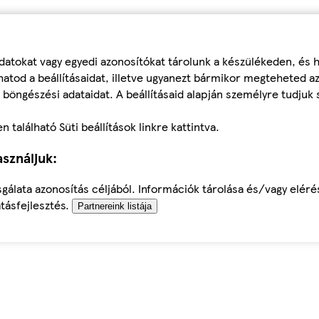
datokat vagy egyedi azonosítókat tárolunk a készülékeden, és
atod a beállításaidat, illetve ugyanezt bármikor megteheted a
 böngészési adataidat. A beállításaid alapján személyre tudjuk 
található Süti beállítások linkre kattintva.
sználjuk:
sgálata azonosítás céljából. Információk tárolása és/vagy elér
tásfejlesztés.
Partnereink listája