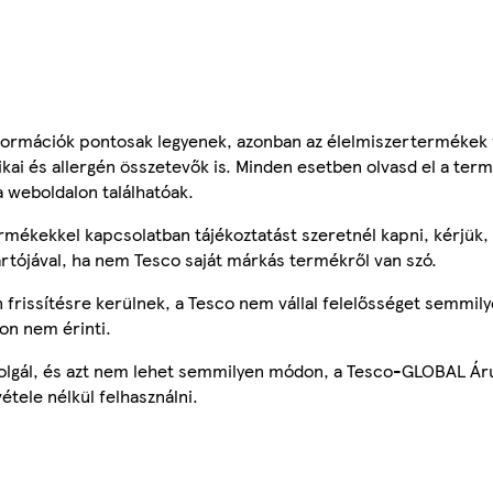
ormációk pontosak legyenek, azonban az élelmiszertermékek
tikai és allergén összetevők is. Minden esetben olvasd el a ter
a weboldalon találhatóak.
mékekkel kapcsolatban tájékoztatást szeretnél kapni, kérjük, 
ártójával, ha nem Tesco saját márkás termékről van szó.
frissítésre kerülnek, a Tesco nem vállal felelősséget semmily
on nem érinti.
szolgál, és azt nem lehet semmilyen módon, a Tesco-GLOBAL Ár
étele nélkül felhasználni.