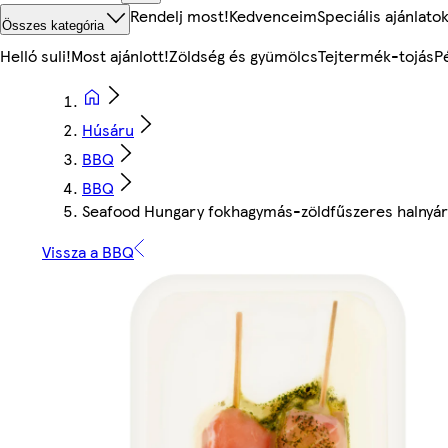
Rendelj most!
Kedvenceim
Speciális ajánlato
Összes kategória
Helló suli!
Most ajánlott!
Zöldség és gyümölcs
Tejtermék-tojás
P
Húsáru
BBQ
BBQ
Seafood Hungary fokhagymás-zöldfűszeres halnyár
Vissza a BBQ