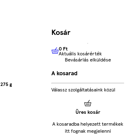
Kosár
0 Ft
Aktuális kosárérték
0 Ft
Aktuális kosárérték
Bevásárlás elküldése
A kosarad
275 g
Válassz szolgáltatásaink közül
Üres kosár
A kosaradba helyezett termékek
itt fognak megjelenni