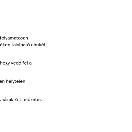
 folyamatosan
méken található címkét
hogy vedd fel a
en helytelen
uházak Zrt. előzetes