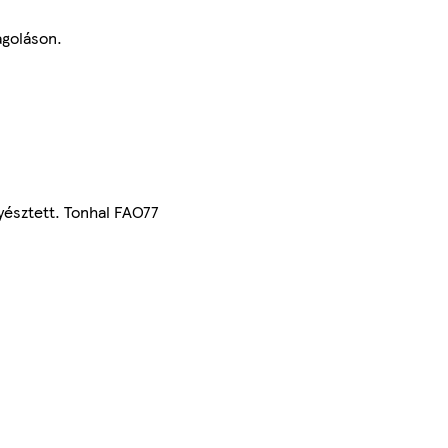
agoláson.
yésztett. Tonhal FAO77