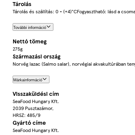
Tárolás
Tárolás és szállítás: 0 - (+4)°CFogyasztható: lásd a csom
További információ
Nettó tömeg
275g
Származási ország
Norvég lazac (Salmo salar), norvégiai akvakultúrában ten
Márkainformáció
Visszaküldési cím
SeaFood Hungary Kft.
2039 Pusztazámor,
HRSZ: 485/9
Gyártó címe
SeaFood Hungary Kft.