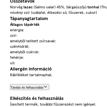
Összetevők
Norvég
lazac
(Salmo salar) 45%, Sárgaúszójú
tonhal
(Thu
növényi zsír (szálafa), étkezési só, fűszerek, cukor)
Tápanyagtartalom
Átlagos tápérték
energia:
zsír:
amelyből telitett zsírsavak:
szénhidrát:
amelyből cukrok:
fehérje:
só:
Allergén információ
Rákféléket tartalmazhat.
Tárolás és felhasználás
Elkészítés és felhasználás
Ízesített termék, további fűszerezést nem igényel.