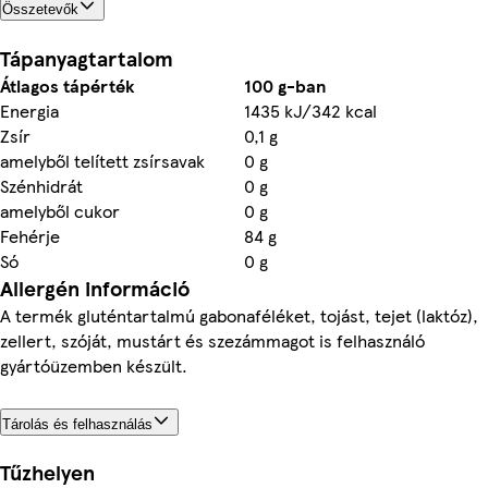
Összetevők
Tápanyagtartalom
Átlagos tápérték
100 g-ban
Energia
1435 kJ/342 kcal
Zsír
0,1 g
amelyből telített zsírsavak
0 g
Szénhidrát
0 g
amelyből cukor
0 g
Fehérje
84 g
Só
0 g
Allergén információ
A termék gluténtartalmú gabonaféléket, tojást, tejet (laktóz),
zellert, szóját, mustárt és szezámmagot is felhasználó
gyártóüzemben készült.
Tárolás és felhasználás
Tűzhelyen