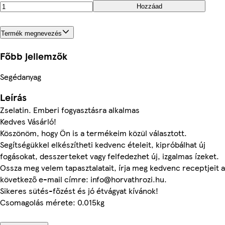
Hozzáad
Termék megnevezés
Főbb jellemzők
Segédanyag
Leírás
Zselatin. Emberi fogyasztásra alkalmas
Kedves Vásárló!
Köszönöm, hogy Ön is a termékeim közül választott.
Segítségükkel elkészítheti kedvenc ételeit, kipróbálhat új
fogásokat, desszerteket vagy felfedezhet új, izgalmas ízeket.
Ossza meg velem tapasztalatait, írja meg kedvenc receptjeit a
következő e-mail címre: info@horvathrozi.hu.
Sikeres sütés-főzést és jó étvágyat kívánok!
Csomagolás mérete: 0.015kg