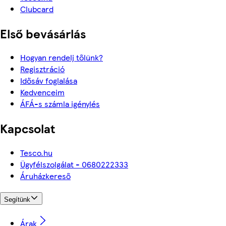
Clubcard
Első bevásárlás
Hogyan rendelj tőlünk?
Regisztráció
Idősáv foglalása
Kedvenceim
ÁFÁ-s számla igénylés
Kapcsolat
Tesco.hu
Ügyfélszolgálat - 0680222333
Áruházkereső
Segítünk
Árak