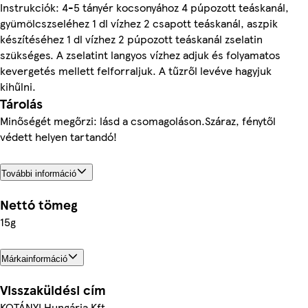
Instrukciók: 4-5 tányér kocsonyához 4 púpozott teáskanál,
gyümölcszseléhez 1 dl vízhez 2 csapott teáskanál, aszpik
készítéséhez 1 dl vízhez 2 púpozott teáskanál zselatin
szükséges. A zselatint langyos vízhez adjuk és folyamatos
kevergetés mellett felforraljuk. A tűzről levéve hagyjuk
kihűlni.
Tárolás
Minőségét megőrzi: lásd a csomagoláson.Száraz, fénytől
védett helyen tartandó!
További információ
Nettó tömeg
15g
Márkainformáció
Visszaküldési cím
KOTÁNYI Hungária Kft.