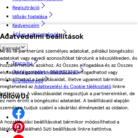
Regisztráció
Idősáv foglalása
Kedvenceim
ÁFÁ-s számla igénylés
Adatvédelmi beállítások
Kapcsolat
Mi és 18 partnerünk személyes adatokat, például böngészési
adatokat vagy egyedi azonosítókat tárolunk a készülékeden, és
Tesco.hu
hozzáférhetünk azokhoz. Az Összes elfogadása és az Összes
Ügyfélszolgálat - 0680222333
elutasítása gombok kiválasztásával elfogadhatod vagy
módosíthatod a beállításaidat, illetve ugyanezt bármikor
Áruházkereső
megteheted az
Adatkezelési és Cookie tájékoztató
linkre
kattintva is. A választásaidat megosztjuk a partnereinkkel, de
followUs
ez nem érinti a böngészési adataidat. A beállításaid alapján
személyre tudjuk szabni a vásárlási élményedet az oldalon.
A hozzájárulási beállításokat bármikor módosíthatod a
láblécben található Süti beállítások linkre kattintva.