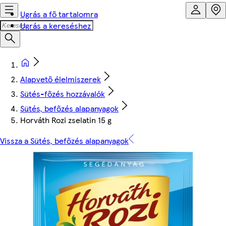
Ugrás a fő tartalomra
Ugrás a kereséshez
Alapvető élelmiszerek
Sütés-főzés hozzávalók
Sütés, befőzés alapanyagok
Horváth Rozi zselatin 15 g
Vissza a Sütés, befőzés alapanyagok