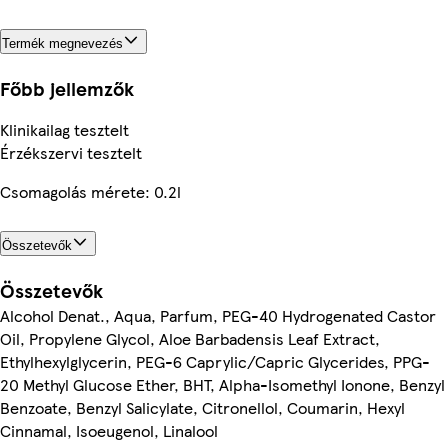
Termék megnevezés
Főbb jellemzők
Klinikailag tesztelt
Érzékszervi tesztelt
Csomagolás mérete: 0.2l
Összetevők
Összetevők
Alcohol Denat., Aqua, Parfum, PEG-40 Hydrogenated Castor
Oil, Propylene Glycol, Aloe Barbadensis Leaf Extract,
Ethylhexylglycerin, PEG-6 Caprylic/Capric Glycerides, PPG-
20 Methyl Glucose Ether, BHT, Alpha-Isomethyl Ionone, Benzyl
Benzoate, Benzyl Salicylate, Citronellol, Coumarin, Hexyl
Cinnamal, Isoeugenol, Linalool