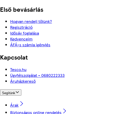
Első bevásárlás
Hogyan rendelj tőlünk?
Regisztráció
Idősáv foglalása
Kedvenceim
ÁFÁ-s számla igénylés
Kapcsolat
Tesco.hu
Ügyfélszolgálat - 0680222333
Áruházkereső
Segítünk
Árak
Biztonságos online rendelés