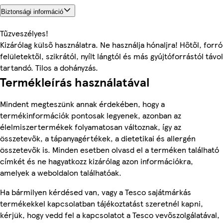
Biztonsági információ
Tűzveszélyes!
Kizárólag külső használatra. Ne használja hónaljra! Hőtől, forró
felületektől, szikrától, nyílt lángtól és más gyújtóforrástól távol
tartandó. Tilos a dohányzás.
Termékleírás használatával
Mindent megteszünk annak érdekében, hogy a
termékinformációk pontosak legyenek, azonban az
élelmiszertermékek folyamatosan változnak, így az
összetevők, a tápanyagértékek, a dietetikai és allergén
összetevők is. Minden esetben olvasd el a terméken található
címkét és ne hagyatkozz kizárólag azon információkra,
amelyek a weboldalon találhatóak.
Ha bármilyen kérdésed van, vagy a Tesco sajátmárkás
termékekkel kapcsolatban tájékoztatást szeretnél kapni,
kérjük, hogy vedd fel a kapcsolatot a Tesco vevőszolgálatával,