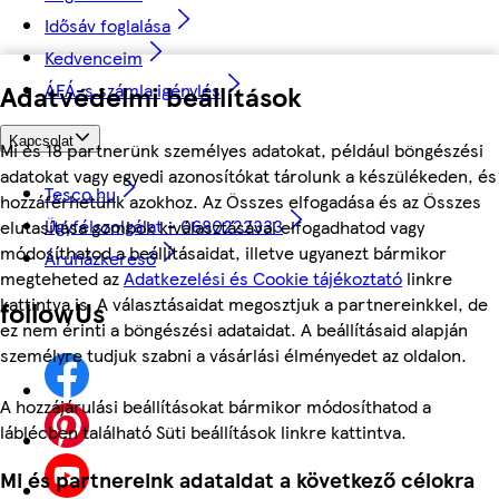
Idősáv foglalása
Kedvenceim
ÁFÁ-s számla igénylés
Adatvédelmi beállítások
Kapcsolat
Mi és 18 partnerünk személyes adatokat, például böngészési
adatokat vagy egyedi azonosítókat tárolunk a készülékeden, és
Tesco.hu
hozzáférhetünk azokhoz. Az Összes elfogadása és az Összes
Ügyfélszolgálat - 0680222333
elutasítása gombok kiválasztásával elfogadhatod vagy
módosíthatod a beállításaidat, illetve ugyanezt bármikor
Áruházkereső
megteheted az
Adatkezelési és Cookie tájékoztató
linkre
kattintva is. A választásaidat megosztjuk a partnereinkkel, de
followUs
ez nem érinti a böngészési adataidat. A beállításaid alapján
személyre tudjuk szabni a vásárlási élményedet az oldalon.
A hozzájárulási beállításokat bármikor módosíthatod a
láblécben található Süti beállítások linkre kattintva.
Mi és partnereink adataidat a következő célokra