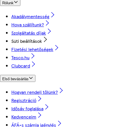
Rólunk
Akadálymentesség
Hova szállítunk?
Szolgáltatás díjak
Süti beállítások
Fizetési lehetőségek
Tesco.hu
Clubcard
Első bevásárlás
Hogyan rendelj tőlünk?
Regisztráció
Idősáv foglalása
Kedvenceim
ÁFÁ-s számla igénylés