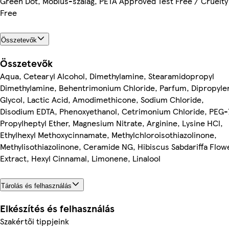
Green Dot, Möbius-szalag, PETA Approved Test Free / Cruelty
Free
Összetevők
Összetevők
Aqua, Cetearyl Alcohol, Dimethylamine, Stearamidopropyl
Dimethylamine, Behentrimonium Chloride, Parfum, Dipropyle
Glycol, Lactic Acid, Amodimethicone, Sodium Chloride,
Disodium EDTA, Phenoxyethanol, Cetrimonium Chloride, PEG-
Propylheptyl Ether, Magnesium Nitrate, Arginine, Lysine HCl,
Ethylhexyl Methoxycinnamate, Methylchloroisothiazolinone,
Methylisothiazolinone, Ceramide NG, Hibiscus Sabdariffa Flow
Extract, Hexyl Cinnamal, Limonene, Linalool
Tárolás és felhasználás
Elkészítés és felhasználás
Szakértői tippjeink