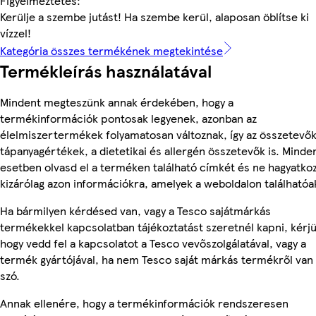
Figyelmeztetés:
Kerülje a szembe jutást! Ha szembe kerül, alaposan öblítse ki
vízzel!
Kategória összes termékének megtekintése
Termékleírás használatával
Mindent megteszünk annak érdekében, hogy a
termékinformációk pontosak legyenek, azonban az
élelmiszertermékek folyamatosan változnak, így az összetevők
tápanyagértékek, a dietetikai és allergén összetevők is. Minde
esetben olvasd el a terméken található címkét és ne hagyatko
kizárólag azon információkra, amelyek a weboldalon találhatóa
Ha bármilyen kérdésed van, vagy a Tesco sajátmárkás
termékekkel kapcsolatban tájékoztatást szeretnél kapni, kérjü
hogy vedd fel a kapcsolatot a Tesco vevőszolgálatával, vagy a
termék gyártójával, ha nem Tesco saját márkás termékről van
szó.
Annak ellenére, hogy a termékinformációk rendszeresen