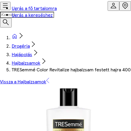
Ugrás a fő tartalomra
Ugrás a kereséshez
Drogéria
Hajápolás
Hajbalzsamok
TRESemmé Color Revitalize hajbalzsam festett hajra 400
Vissza a Hajbalzsamok