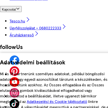
Kapcsolat
Tesco.hu
Ügyfélszolgálat - 0680222333
Áruházkereső
followUs
Adatvédelmi beállítások
Mi és 18 partnerünk személyes adatokat, például böngészési
adatokat vagy egyedi azonosítókat tárolunk a készülékeden, és
hozzáférhetünk azokhoz. Az Összes elfogadása és az Összes
elutasítása gombok kiválasztásával elfogadhatod vagy
módosíthatod a beállításaidat, illetve ugyanezt bármikor
megteheted az
Adatkezelési és Cookie tájékoztató
linkre
kattintva is. A választásaidat megosztjuk a partnereinkkel, de 