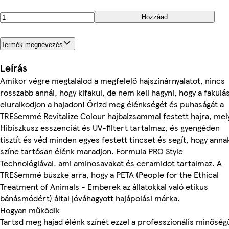
Hozzáad
Termék megnevezés
Leírás
Amikor végre megtalálod a megfelelő hajszínárnyalatot, nincs
rosszabb annál, hogy kifakul, de nem kell hagyni, hogy a fakulá
eluralkodjon a hajadon! Őrizd meg élénkségét és puhaságát a
TRESemmé Revitalize Colour hajbalzsammal festett hajra, mel
Hibiszkusz esszenciát és UV-filtert tartalmaz, és gyengéden
tisztít és véd minden egyes festett tincset és segít, hogy anna
színe tartósan élénk maradjon. Formula PRO Style
Technológiával, ami aminosavakat és ceramidot tartalmaz. A
TRESemmé büszke arra, hogy a PETA (People for the Ethical
Treatment of Animals - Emberek az állatokkal való etikus
bánásmódért) által jóváhagyott hajápolási márka.
Hogyan működik
Tartsd meg hajad élénk színét ezzel a professzionális minőség