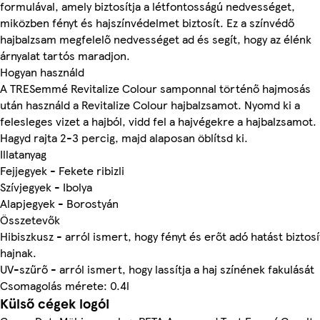
formulával, amely biztosítja a létfontosságú nedvességet,
miközben fényt és hajszínvédelmet biztosít. Ez a színvédő
hajbalzsam megfelelő nedvességet ad és segít, hogy az élénk
árnyalat tartós maradjon.
Hogyan használd
A TRESemmé Revitalize Colour samponnal történő hajmosás
után használd a Revitalize Colour hajbalzsamot. Nyomd ki a
felesleges vizet a hajból, vidd fel a hajvégekre a hajbalzsamot.
Hagyd rajta 2-3 percig, majd alaposan öblítsd ki.
Illatanyag
Fejjegyek - Fekete ribizli
Szívjegyek - Ibolya
Alapjegyek - Borostyán
Összetevők
Hibiszkusz - arról ismert, hogy fényt és erőt adó hatást biztosí
hajnak.
UV-szűrő - arról ismert, hogy lassítja a haj színének fakulását
Csomagolás mérete: 0.4l
Külső cégek logói