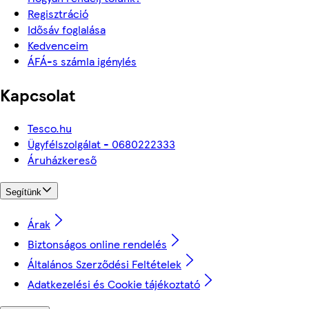
Regisztráció
Idősáv foglalása
Kedvenceim
ÁFÁ-s számla igénylés
Kapcsolat
Tesco.hu
Ügyfélszolgálat - 0680222333
Áruházkereső
Segítünk
Árak
Biztonságos online rendelés
Általános Szerződési Feltételek
Adatkezelési és Cookie tájékoztató