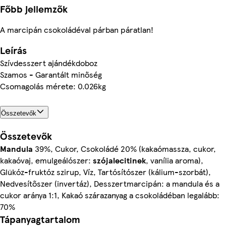
Főbb jellemzők
A marcipán csokoládéval párban páratlan!
Leírás
Szívdesszert ajándékdoboz
Szamos - Garantált minőség
Csomagolás mérete: 0.026kg
Összetevők
Összetevők
Mandula
39%, Cukor, Csokoládé 20% (kakaómassza, cukor,
kakaóvaj, emulgeálószer:
szójalecitinek
, vanília aroma),
Glükóz-fruktóz szirup, Víz, Tartósítószer (kálium-szorbát),
Nedvesítőszer (invertáz), Desszertmarcipán: a mandula és a
cukor aránya 1:1, Kakaó szárazanyag a csokoládéban legalább:
70%
Tápanyagtartalom