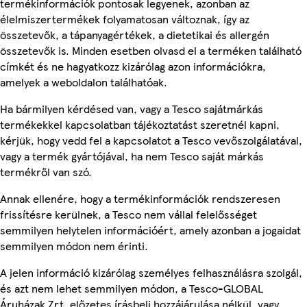
termékinformációk pontosak legyenek, azonban az
élelmiszertermékek folyamatosan változnak, így az
összetevők, a tápanyagértékek, a dietetikai és allergén
összetevők is. Minden esetben olvasd el a terméken található
címkét és ne hagyatkozz kizárólag azon információkra,
amelyek a weboldalon találhatóak.
Ha bármilyen kérdésed van, vagy a Tesco sajátmárkás
termékekkel kapcsolatban tájékoztatást szeretnél kapni,
kérjük, hogy vedd fel a kapcsolatot a Tesco vevőszolgálatával,
vagy a termék gyártójával, ha nem Tesco saját márkás
termékről van szó.
Annak ellenére, hogy a termékinformációk rendszeresen
frissítésre kerülnek, a Tesco nem vállal felelősséget
semmilyen helytelen információért, amely azonban a jogaidat
semmilyen módon nem érinti.
A jelen információ kizárólag személyes felhasználásra szolgál,
és azt nem lehet semmilyen módon, a Tesco-GLOBAL
Áruházak Zrt. előzetes írásbeli hozzájárulása nélkül, vagy