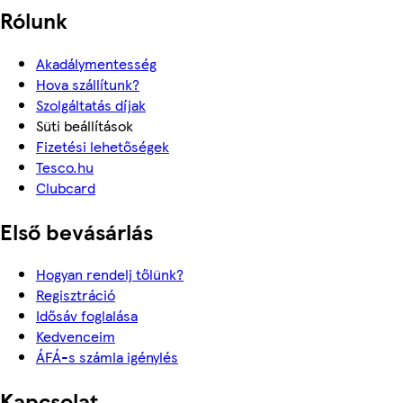
Rólunk
Akadálymentesség
Hova szállítunk?
Szolgáltatás díjak
Süti beállítások
Fizetési lehetőségek
Tesco.hu
Clubcard
Első bevásárlás
Hogyan rendelj tőlünk?
Regisztráció
Idősáv foglalása
Kedvenceim
ÁFÁ-s számla igénylés
Kapcsolat