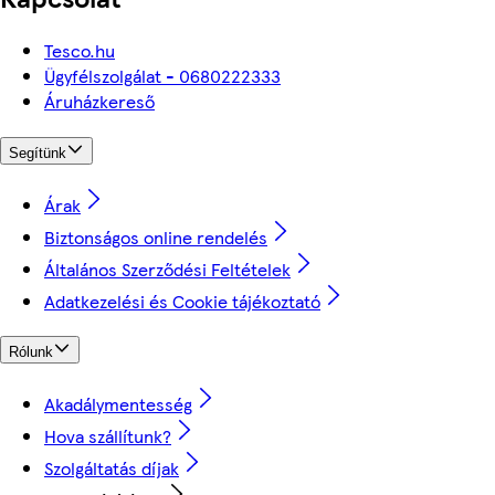
Tesco.hu
Ügyfélszolgálat - 0680222333
Áruházkereső
Segítünk
Árak
Biztonságos online rendelés
Általános Szerződési Feltételek
Adatkezelési és Cookie tájékoztató
Rólunk
Akadálymentesség
Hova szállítunk?
Szolgáltatás díjak