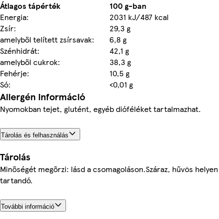
Átlagos tápérték
100 g-ban
Energia:
2031 kJ/487 kcal
Zsír:
29,3 g
amelyből telített zsírsavak:
6,8 g
Szénhidrát:
42,1 g
amelyből cukrok:
38,3 g
Fehérje:
10,5 g
Só:
<0,01 g
Allergén információ
Nyomokban tejet, glutént, egyéb dióféléket tartalmazhat.
Tárolás és felhasználás
Tárolás
Minőségét megőrzi: lásd a csomagoláson.Száraz, hűvös helyen
tartandó.
További információ