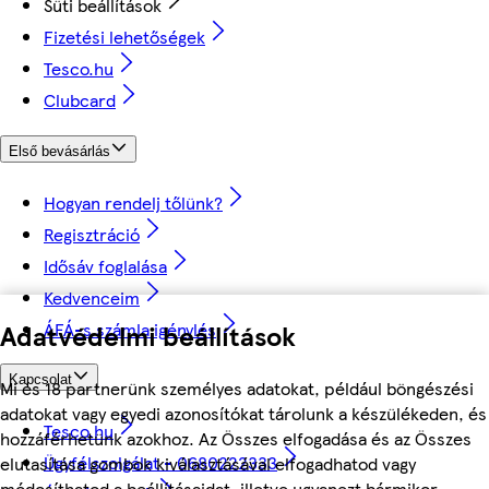
Süti beállítások
Fizetési lehetőségek
Tesco.hu
Clubcard
Első bevásárlás
Hogyan rendelj tőlünk?
Regisztráció
Idősáv foglalása
Kedvenceim
ÁFÁ-s számla igénylés
Adatvédelmi beállítások
Kapcsolat
Mi és 18 partnerünk személyes adatokat, például böngészési
adatokat vagy egyedi azonosítókat tárolunk a készülékeden, és
Tesco.hu
hozzáférhetünk azokhoz. Az Összes elfogadása és az Összes
Ügyfélszolgálat - 0680222333
elutasítása gombok kiválasztásával elfogadhatod vagy
módosíthatod a beállításaidat, illetve ugyanezt bármikor