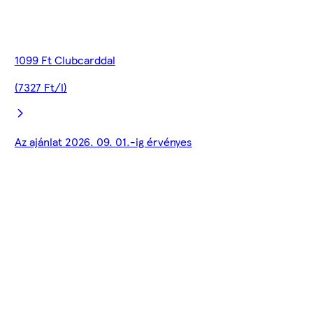
1099 Ft Clubcarddal
(7327 Ft/l)
Az ajánlat 2026. 09. 01.-ig érvényes