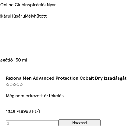
k
Online Club
Inspirációk
Nyár
ékáru
Húsáru
Mélyhűtött
sgátló 150 ml
Rexona Men Advanced Protection Cobalt Dry izzadásgátl
Még nem érkezett értékelés
8993 Ft/l
1349 Ft
Hozzáad