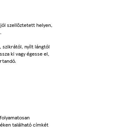
jól szellőztetett helyen,
.
zikrától, nyílt lángtól
ssza ki vagy égesse el,
rtandó.
 folyamatosan
méken található címkét