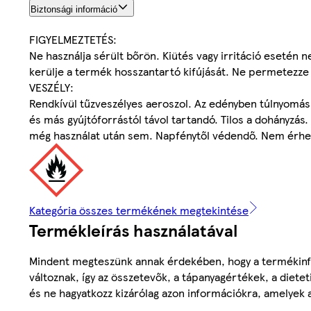
Biztonsági információ
FIGYELMEZTETÉS:
Ne használja sérült bőrön. Kiütés vagy irritáció esetén ne 
kerülje a termék hosszantartó kifújását. Ne permetezze
VESZÉLY:
Rendkívül tűzveszélyes aeroszol. Az edényben túlnyomás u
és más gyújtóforrástól távol tartandó. Tilos a dohányzás.
még használat után sem. Napfénytől védendő. Nem érhe
Kategória összes termékének megtekintése
Termékleírás használatával
Mindent megteszünk annak érdekében, hogy a termékinf
változnak, így az összetevők, a tápanyagértékek, a diete
és ne hagyatkozz kizárólag azon információkra, amelyek 