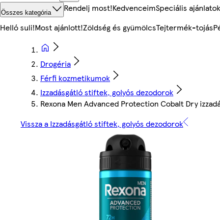
Rendelj most!
Kedvenceim
Speciális ajánlato
Összes kategória
Helló suli!
Most ajánlott!
Zöldség és gyümölcs
Tejtermék-tojás
P
Drogéria
Férfi kozmetikumok
Izzadásgátló stiftek, golyós dezodorok
Rexona Men Advanced Protection Cobalt Dry izzadá
Vissza a Izzadásgátló stiftek, golyós dezodorok