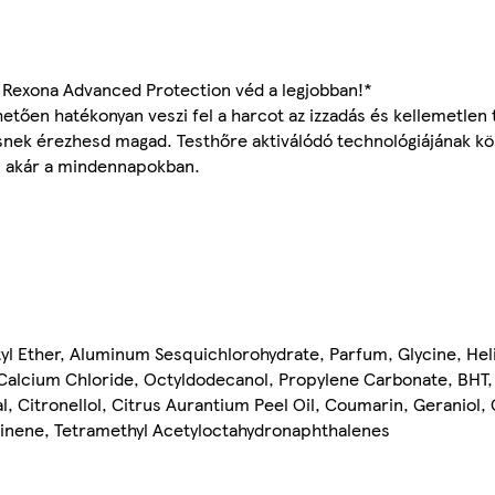
 Rexona Advanced Protection véd a legjobban!*
etően hatékonyan veszi fel a harcot az izzadás és kellemetlen 
frissnek érezhesd magad. Testhőre aktiválódó technológiájának k
i, akár a mindennapokban.
yl Ether, Aluminum Sesquichlorohydrate, Parfum, Glycine, He
 Calcium Chloride, Octyldodecanol, Propylene Carbonate, BHT,
l, Citronellol, Citrus Aurantium Peel Oil, Coumarin, Geraniol,
, Pinene, Tetramethyl Acetyloctahydronaphthalenes