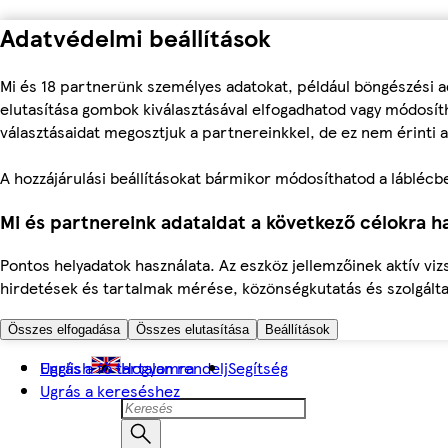
Adatvédelmi beállítások
Mi és 18 partnerünk személyes adatokat, például böngészési a
elutasítása gombok kiválasztásával elfogadhatod vagy módosíth
választásaidat megosztjuk a partnereinkkel, de ez nem érinti a
A hozzájárulási beállításokat bármikor módosíthatod a láblécben 
Mi és partnereink adataidat a következő célokra ha
Pontos helyadatok használata. Az eszköz jellemzőinek aktív viz
hirdetések és tartalmak mérése, közönségkutatás és szolgálta
Összes elfogadása
Összes elutasítása
Beállítások
Ugrás a fő tartalomra
English
Hogyan rendelj
Segítség
Ugrás a kereséshez