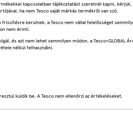
mékekkel kapcsolatban tájékoztatást szeretnél kapni, kérjük, 
ártójával, ha nem Tesco saját márkás termékről van szó.
frissítésre kerülnek, a Tesco nem vállal felelősséget semmily
on nem érinti.
szolgál, és azt nem lehet semmilyen módon, a Tesco-GLOBAL Ár
étele nélkül felhasználni.
esztül küldik be. A Tesco nem ellenőrzi az értékeléseket.