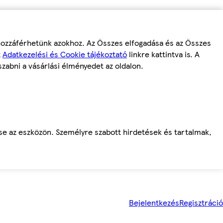
 hozzáférhetünk azokhoz. Az Összes elfogadása és az Összes
z
Adatkezelési és Cookie tájékoztató
linkre kattintva is. A
szabni a vásárlási élményedet az oldalon.
ése az eszközön. Személyre szabott hirdetések és tartalmak,
Bejelentkezés
Regisztráció