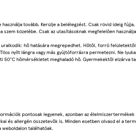
használja tovább. Kerülje a belélegzést. Csak rövid ideig fújja, 
 a szem közelébe. Csak az utasításoknak megfelelően használja
ralkodik: hő hatására megrepedhet. Hőtől, forró felületektől, s
 Tilos nyílt lángra vagy más gyújtóforrásra permetezni. Ne lyuka
ti 50°C hőmérsékletet meghaladó hő. Gyermekektől elzárva ta
ormációk pontosak legyenek, azonban az élelmiszertermékek
tikai és allergén összetevők is. Minden esetben olvasd el a ter
a weboldalon találhatóak.