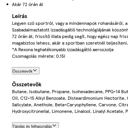
Akár 72 órán át
Leírás
Legyen szó sportról, vagy a mindennapok rohanásáról, a
Szabadalmaztatott izzadásgátló technológiájának köszönh
72 órán át, frissítő illata pedig segít, hogy egész nap 
magabiztos lehess, akár a sportban szeretnél teljesíten
*A Rexona leghatékonyabb izzadásgátló aeroszolja
Csomagolás mérete: 0.15l
Összetevők
Összetevők
Butane, Isobutane, Propane, Isohexadecane, PPG-14 But
Oil, C12-15 Alkyl Benzoate, Disteardimonium Hectorite,
Salicylate, Anethole, Beta-Caryophyllene, Carvone, Citra
Hydroxycitronellal, Limonene, Linalool, Linalyl Acetate
Tárolás és felhasználás