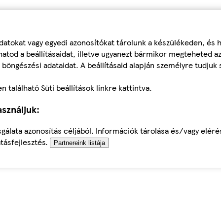
datokat vagy egyedi azonosítókat tárolunk a készülékeden, és
atod a beállításaidat, illetve ugyanezt bármikor megteheted a
 böngészési adataidat. A beállításaid alapján személyre tudjuk 
található Süti beállítások linkre kattintva.
sználjuk:
sgálata azonosítás céljából. Információk tárolása és/vagy elér
tásfejlesztés.
Partnereink listája