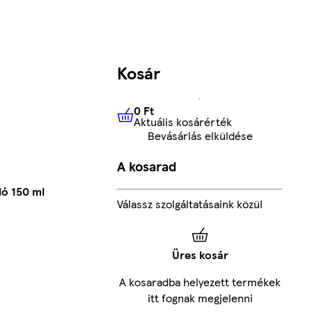
Kosár
0 Ft
Aktuális kosárérték
0 Ft
Aktuális kosárérték
Bevásárlás elküldése
A kosarad
ó 150 ml
Válassz szolgáltatásaink közül
Üres kosár
A kosaradba helyezett termékek
itt fognak megjelenni