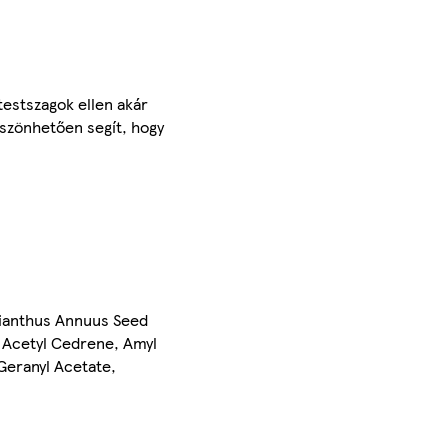
testszagok ellen akár
öszönhetően segít, hogy
lianthus Annuus Seed
 Acetyl Cedrene, Amyl
 Geranyl Acetate,