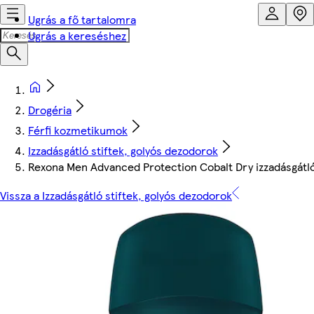
Ugrás a fő tartalomra
Ugrás a kereséshez
Drogéria
Férfi kozmetikumok
Izzadásgátló stiftek, golyós dezodorok
Rexona Men Advanced Protection Cobalt Dry izzadásgátló
Vissza a Izzadásgátló stiftek, golyós dezodorok