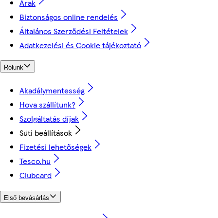
Árak
Biztonságos online rendelés
Általános Szerződési Feltételek
Adatkezelési és Cookie tájékoztató
Rólunk
Akadálymentesség
Hova szállítunk?
Szolgáltatás díjak
Süti beállítások
Fizetési lehetőségek
Tesco.hu
Clubcard
Első bevásárlás