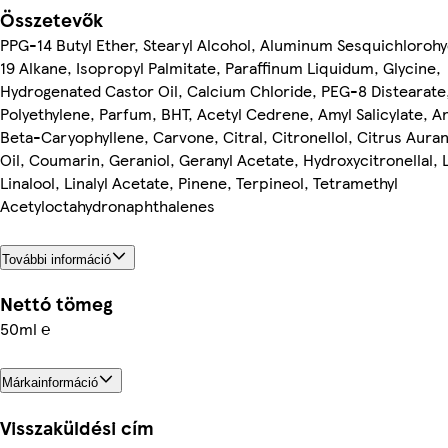
Összetevők
PPG-14 Butyl Ether, Stearyl Alcohol, Aluminum Sesquichlorohy
19 Alkane, Isopropyl Palmitate, Paraffinum Liquidum, Glycine,
Hydrogenated Castor Oil, Calcium Chloride, PEG-8 Distearate
Polyethylene, Parfum, BHT, Acetyl Cedrene, Amyl Salicylate, A
Beta-Caryophyllene, Carvone, Citral, Citronellol, Citrus Aura
Oil, Coumarin, Geraniol, Geranyl Acetate, Hydroxycitronellal,
Linalool, Linalyl Acetate, Pinene, Terpineol, Tetramethyl
Acetyloctahydronaphthalenes
További információ
Nettó tömeg
50ml ℮
Márkainformáció
Visszaküldési cím