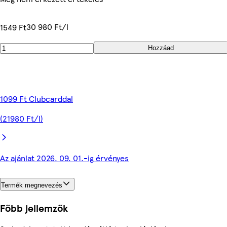
30 980 Ft/l
1549 Ft
Hozzáad
1099 Ft Clubcarddal
(21980 Ft/l)
Az ajánlat 2026. 09. 01.-ig érvényes
Termék megnevezés
Főbb jellemzők