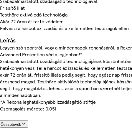
Szabadalmaztatott izzadásgátló technológiával
Frissítő illat
Testhőre aktiválódó technológia
Akár 72 órán át tartó védelem
Felveszi a harcot az izzadás és a kellemetlen testszagok ellen
Leírás
Legyen szó sportról, vagy a mindennapok rohanásáról, a Rexo
Advanced Protection véd a legjobban!*
Szabadalmaztatott izzadásgátló technológiájának köszönhetőe
hatékonyan veszi fel a harcot az izzadás és kellemetlen testsza
akár 72 órán át, frissítő illata pedig segít, hogy egész nap fris
érezhesd magad. Testhőre aktiválódó technológiájának köszö
segít, hogy magabiztos lehess, akár a sportban szeretnél teljes
a mindennapokban.
*A Rexona leghatékonyabb izzadásgátló stiftje
Csomagolás mérete: 0.05l
Összetevők