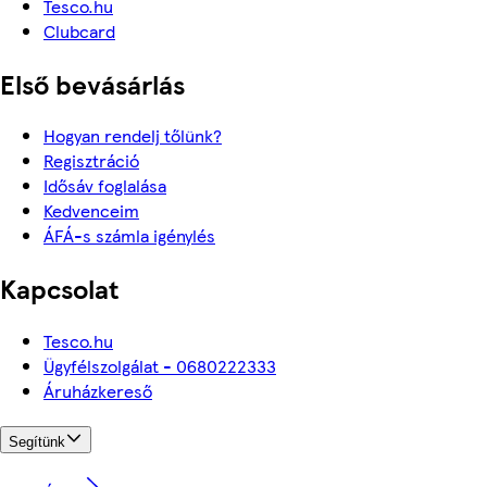
Tesco.hu
Clubcard
Első bevásárlás
Hogyan rendelj tőlünk?
Regisztráció
Idősáv foglalása
Kedvenceim
ÁFÁ-s számla igénylés
Kapcsolat
Tesco.hu
Ügyfélszolgálat - 0680222333
Áruházkereső
Segítünk