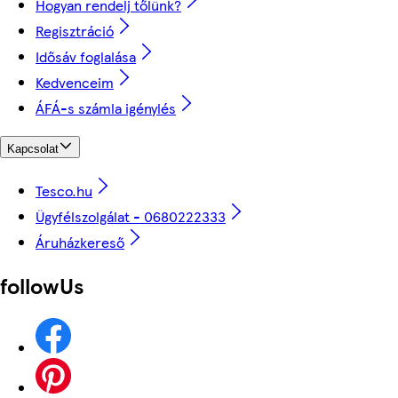
Hogyan rendelj tőlünk?
Regisztráció
Idősáv foglalása
Kedvenceim
ÁFÁ-s számla igénylés
Kapcsolat
Tesco.hu
Ügyfélszolgálat - 0680222333
Áruházkereső
followUs