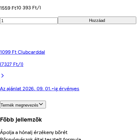
10 393 Ft/l
1559 Ft
Hozzáad
1099 Ft Clubcarddal
(7327 Ft/l)
Az ajánlat 2026. 09. 01.-ig érvényes
Termék megnevezés
Főbb jellemzők
Ápolja a hónalj érzékeny bőrét
Bőrgyógyászok által tesztelt formula