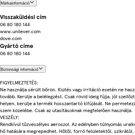
Márkainformáció
Visszaküldési cím
06 80 180 144
www.unilever.com
dove.com
Gyártó címe
06 80 180 144
Biztonsági információ
FIGYELMEZTETÉS:
Ne használja sérült bőrön. Kiütés vagy irritáció esetén ne hasz
tovább. Kerülje a belélegzést. Csak rövid ideig fújja, jól szellőz
helyen, kerülje a termék hosszantartó kifújását. Ne permetez
szem közelébe. Csak az utasításoknak megfelelően használja.
VESZÉLY:
Rendkívül tűzveszélyes aeroszol. Az edényben túlnyomás uralk
hő hatására megrepedhet. Hőtől, forró felületektől, szikrától, 