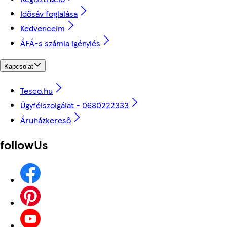
Idősáv foglalása
Kedvenceim
ÁFÁ-s számla igénylés
Kapcsolat
Tesco.hu
Ügyfélszolgálat - 0680222333
Áruházkereső
followUs