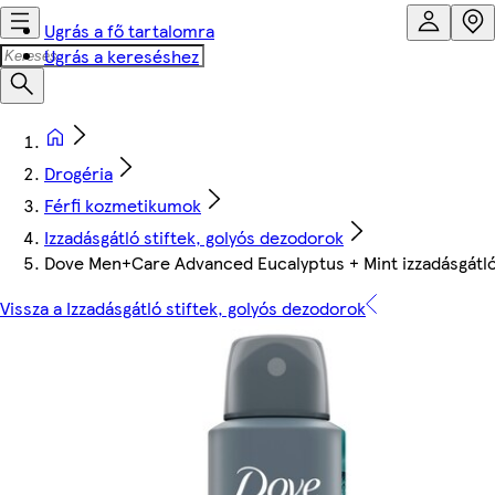
Ugrás a fő tartalomra
Ugrás a kereséshez
Drogéria
Férfi kozmetikumok
Izzadásgátló stiftek, golyós dezodorok
Dove Men+Care Advanced Eucalyptus + Mint izzadásgátló
Vissza a Izzadásgátló stiftek, golyós dezodorok