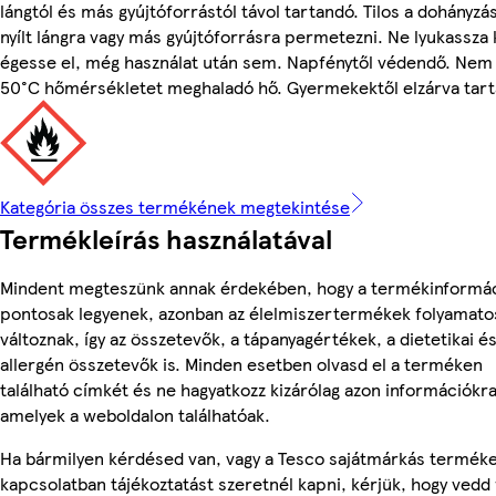
lángtól és más gyújtóforrástól távol tartandó. Tilos a dohányzás
nyílt lángra vagy más gyújtóforrásra permetezni. Ne lyukassza 
égesse el, még használat után sem. Napfénytől védendő. Nem 
50°C hőmérsékletet meghaladó hő. Gyermekektől elzárva tart
Kategória összes termékének megtekintése
Termékleírás használatával
Mindent megteszünk annak érdekében, hogy a termékinformá
pontosak legyenek, azonban az élelmiszertermékek folyamato
változnak, így az összetevők, a tápanyagértékek, a dietetikai é
allergén összetevők is. Minden esetben olvasd el a terméken
található címkét és ne hagyatkozz kizárólag azon információkra
amelyek a weboldalon találhatóak.
Ha bármilyen kérdésed van, vagy a Tesco sajátmárkás termék
kapcsolatban tájékoztatást szeretnél kapni, kérjük, hogy vedd 