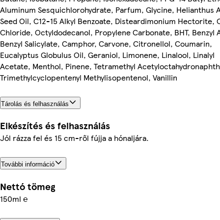
Aluminum Sesquichlorohydrate, Parfum, Glycine, Helianthus 
Seed Oil, C12-15 Alkyl Benzoate, Disteardimonium Hectorite, 
Chloride, Octyldodecanol, Propylene Carbonate, BHT, Benzyl A
Benzyl Salicylate, Camphor, Carvone, Citronellol, Coumarin,
Eucalyptus Globulus Oil, Geraniol, Limonene, Linalool, Linalyl
Acetate, Menthol, Pinene, Tetramethyl Acetyloctahydronaphth
Trimethylcyclopentenyl Methylisopentenol, Vanillin
Tárolás és felhasználás
Elkészítés és felhasználás
Jól rázza fel és 15 cm-ről fújja a hónaljára.
További információ
Nettó tömeg
150ml ℮