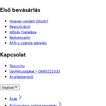
Első bevásárlás
Hogyan rendelj tőlünk?
Regisztráció
Idősáv foglalása
Kedvenceim
ÁFÁ-s számla igénylés
Kapcsolat
Tesco.hu
Ügyfélszolgálat - 0680222333
Áruházkereső
Segítünk
Árak
Biztonságos online rendelés