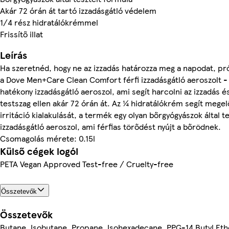
Akár 72 órán át tartó izzadásgátló védelem
1/4 rész hidratálókrémmel
Frissítő illat
Leírás
Ha szeretnéd, hogy ne az izzadás határozza meg a napodat, pró
a Dove Men+Care Clean Comfort férfi izzadásgátló aeroszolt -
hatékony izzadásgátló aeroszol, ami segít harcolni az izzadás é
testszag ellen akár 72 órán át. Az ¼ hidratálókrém segít megel
irritáció kialakulását, a termék egy olyan bőrgyógyászok által te
izzadásgátló aeroszol, ami férfias törődést nyújt a bőrödnek.
Csomagolás mérete: 0.15l
Külső cégek logói
PETA Vegan Approved Test-free / Cruelty-free
Összetevők
Összetevők
Butane, Isobutane, Propane, Isohexadecane, PPG-14 Butyl Eth