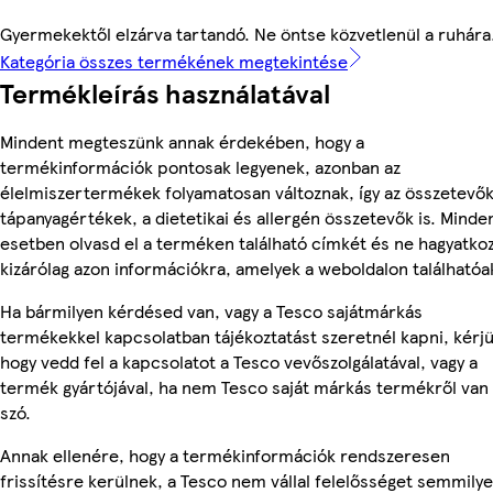
Gyermekektől elzárva tartandó. Ne öntse közvetlenül a ruhára
Kategória összes termékének megtekintése
Termékleírás használatával
Mindent megteszünk annak érdekében, hogy a
termékinformációk pontosak legyenek, azonban az
élelmiszertermékek folyamatosan változnak, így az összetevők
tápanyagértékek, a dietetikai és allergén összetevők is. Minde
esetben olvasd el a terméken található címkét és ne hagyatko
kizárólag azon információkra, amelyek a weboldalon találhatóa
Ha bármilyen kérdésed van, vagy a Tesco sajátmárkás
termékekkel kapcsolatban tájékoztatást szeretnél kapni, kérjü
hogy vedd fel a kapcsolatot a Tesco vevőszolgálatával, vagy a
termék gyártójával, ha nem Tesco saját márkás termékről van
szó.
Annak ellenére, hogy a termékinformációk rendszeresen
frissítésre kerülnek, a Tesco nem vállal felelősséget semmily