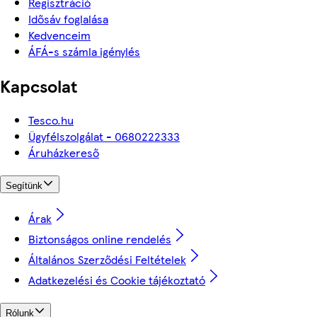
Regisztráció
Idősáv foglalása
Kedvenceim
ÁFÁ-s számla igénylés
Kapcsolat
Tesco.hu
Ügyfélszolgálat - 0680222333
Áruházkereső
Segítünk
Árak
Biztonságos online rendelés
Általános Szerződési Feltételek
Adatkezelési és Cookie tájékoztató
Rólunk