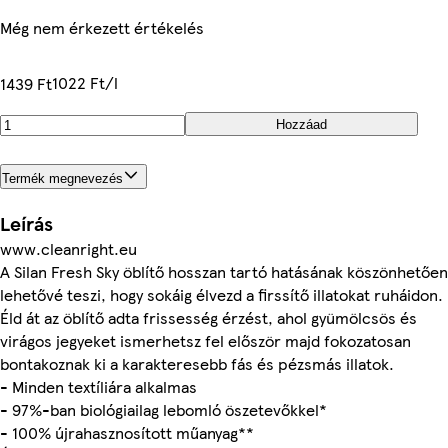
Még nem érkezett értékelés
1022 Ft/l
1439 Ft
Hozzáad
Termék megnevezés
Leírás
www.cleanright.eu
A Silan Fresh Sky öblítő hosszan tartó hatásának köszönhetően
lehetővé teszi, hogy sokáig élvezd a firssítő illatokat ruháidon.
Éld át az öblítő adta frissesség érzést, ahol gyümölcsös és
virágos jegyeket ismerhetsz fel először majd fokozatosan
bontakoznak ki a karakteresebb fás és pézsmás illatok.
- Minden textíliára alkalmas
- 97%-ban biológiailag lebomló öszetevőkkel*
- 100% újrahasznosított műanyag**