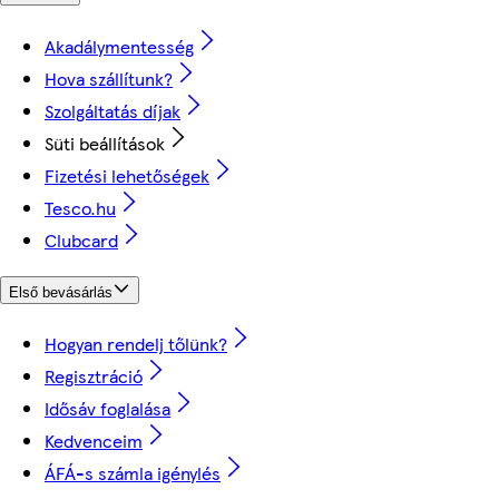
Akadálymentesség
Hova szállítunk?
Szolgáltatás díjak
Süti beállítások
Fizetési lehetőségek
Tesco.hu
Clubcard
Első bevásárlás
Hogyan rendelj tőlünk?
Regisztráció
Idősáv foglalása
Kedvenceim
ÁFÁ-s számla igénylés