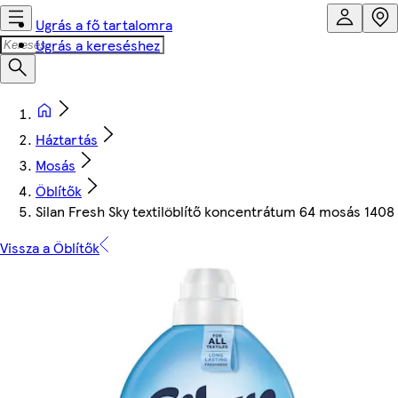
Ugrás a fő tartalomra
Ugrás a kereséshez
Háztartás
Mosás
Öblítők
Silan Fresh Sky textilöblítő koncentrátum 64 mosás 1408
Vissza a Öblítők