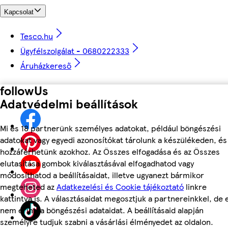
Kapcsolat
Tesco.hu
Ügyfélszolgálat - 0680222333
Áruházkereső
followUs
Adatvédelmi beállítások
Mi és 18 partnerünk személyes adatokat, például böngészési
adatokat vagy egyedi azonosítókat tárolunk a készülékeden, és
hozzáférhetünk azokhoz. Az Összes elfogadása és az Összes
elutasítása gombok kiválasztásával elfogadhatod vagy
módosíthatod a beállításaidat, illetve ugyanezt bármikor
megteheted az
Adatkezelési és Cookie tájékoztató
linkre
kattintva is. A választásaidat megosztjuk a partnereinkkel, de 
nem érinti a böngészési adataidat. A beállításaid alapján
személyre tudjuk szabni a vásárlási élményedet az oldalon.