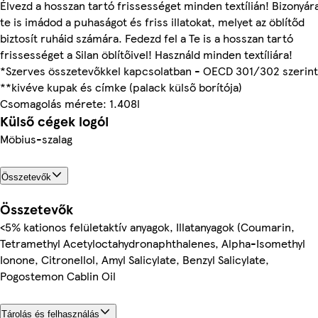
Élvezd a hosszan tartó frissességet minden textílián! Bizonyár
te is imádod a puhaságot és friss illatokat, melyet az öblítőd
biztosít ruháid számára. Fedezd fel a Te is a hosszan tartó
frissességet a Silan öblítőivel! Használd minden textíliára!
*Szerves összetevőkkel kapcsolatban - OECD 301/302 szerint
**kivéve kupak és címke (palack külső borítója)
Csomagolás mérete: 1.408l
Külső cégek logói
Möbius-szalag
Összetevők
Összetevők
<5% kationos felületaktív anyagok, Illatanyagok (Coumarin,
Tetramethyl Acetyloctahydronaphthalenes, Alpha-Isomethyl
Ionone, Citronellol, Amyl Salicylate, Benzyl Salicylate,
Pogostemon Cablin Oil
Tárolás és felhasználás