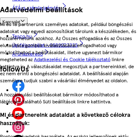
Adatvédelmi beállítások
ÁFÁ-s számla igénylés
Kapcsolat
Mi és 18 partnerünk személyes adatokat, például böngészési
adatokat vagy egyedi azonosítókat tárolunk a készülékeden, és
Tesco.hu
hozzáférhetünk azokhoz. Az Összes elfogadása és az Összes
Ügyfélszolgálat - 0680222333
elutasítása gombok kiválasztásával elfogadhatod vagy
módosíthatod a beállításaidat, illetve ugyanezt bármikor
Áruházkereső
megteheted az
Adatkezelési és Cookie tájékoztató
linkre
kattintva is. A választásaidat megosztjuk a partnereinkkel, de
followUs
ez nem érinti a böngészési adataidat. A beállításaid alapján
személyre tudjuk szabni a vásárlási élményedet az oldalon.
A hozzájárulási beállításokat bármikor módosíthatod a
láblécben található Süti beállítások linkre kattintva.
Mi és partnereink adataidat a következő célokra
használjuk:
Pontos helyadatok használata. Az eszköz jellemzőinek aktív