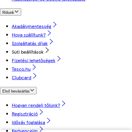
Rólunk
Akadálymentesség
Hova szállítunk?
Szolgáltatás díjak
Süti beállítások
Fizetési lehetőségek
Tesco.hu
Clubcard
Első bevásárlás
Hogyan rendelj tőlünk?
Regisztráció
Idősáv foglalása
Kedvenceim