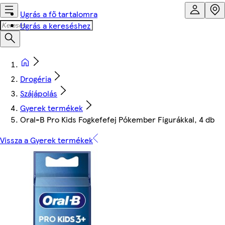
Ugrás a fő tartalomra
Ugrás a kereséshez
Drogéria
Szájápolás
Gyerek termékek
Oral-B Pro Kids Fogkefefej Pókember Figurákkal, 4 db
Vissza a Gyerek termékek