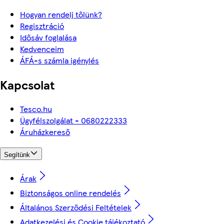
Hogyan rendelj tőlünk?
Regisztráció
Idősáv foglalása
Kedvenceim
ÁFÁ-s számla igénylés
Kapcsolat
Tesco.hu
Ügyfélszolgálat - 0680222333
Áruházkereső
Segítünk
Árak
Biztonságos online rendelés
Általános Szerződési Feltételek
Adatkezelési és Cookie tájékoztató