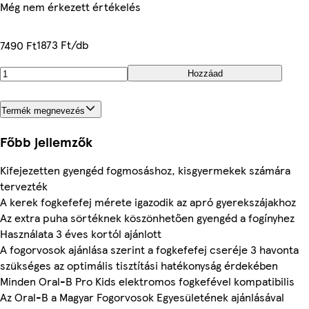
Még nem érkezett értékelés
1873 Ft/db
7490 Ft
Hozzáad
Termék megnevezés
Főbb jellemzők
Kifejezetten gyengéd fogmosáshoz, kisgyermekek számára
tervezték
A kerek fogkefefej mérete igazodik az apró gyerekszájakhoz
Az extra puha sörtéknek köszönhetően gyengéd a fogínyhez
Használata 3 éves kortól ajánlott
A fogorvosok ajánlása szerint a fogkefefej cseréje 3 havonta
szükséges az optimális tisztítási hatékonyság érdekében
Minden Oral-B Pro Kids elektromos fogkefével kompatibilis
Az Oral-B a Magyar Fogorvosok Egyesületének ajánlásával