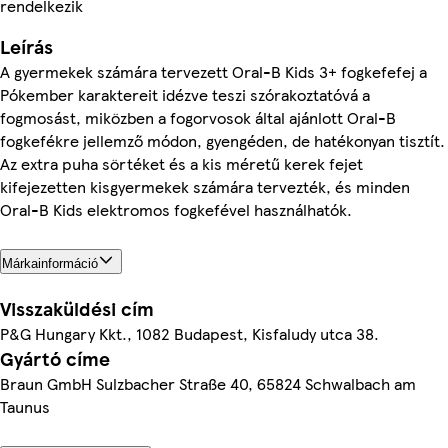
rendelkezik
Leírás
A gyermekek számára tervezett Oral-B Kids 3+ fogkefefej a
Pókember karaktereit idézve teszi szórakoztatóvá a
fogmosást, miközben a fogorvosok által ajánlott Oral-B
fogkefékre jellemző módon, gyengéden, de hatékonyan tisztít.
Az extra puha sörtéket és a kis méretű kerek fejet
kifejezetten kisgyermekek számára tervezték, és minden
Oral-B Kids elektromos fogkefével használhatók.
Márkainformáció
Visszaküldési cím
P&G Hungary Kkt., 1082 Budapest, Kisfaludy utca 38.
Gyártó címe
Braun GmbH Sulzbacher Straße 40, 65824 Schwalbach am
Taunus