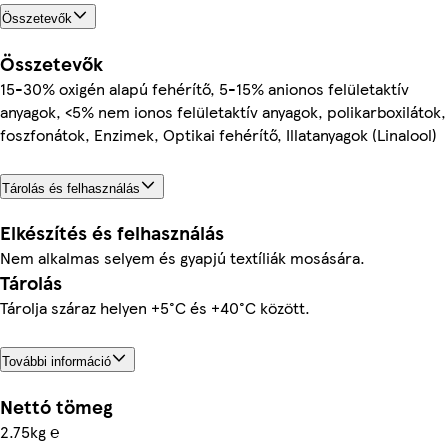
Összetevők
Összetevők
15-30% oxigén alapú fehérítő, 5-15% anionos felületaktív
anyagok, <5% nem ionos felületaktív anyagok, polikarboxilátok,
foszfonátok, Enzimek, Optikai fehérítő, Illatanyagok (Linalool)
Tárolás és felhasználás
Elkészítés és felhasználás
Nem alkalmas selyem és gyapjú textíliák mosására.
Tárolás
Tárolja száraz helyen +5°C és +40°C között.
További információ
Nettó tömeg
2.75kg ℮