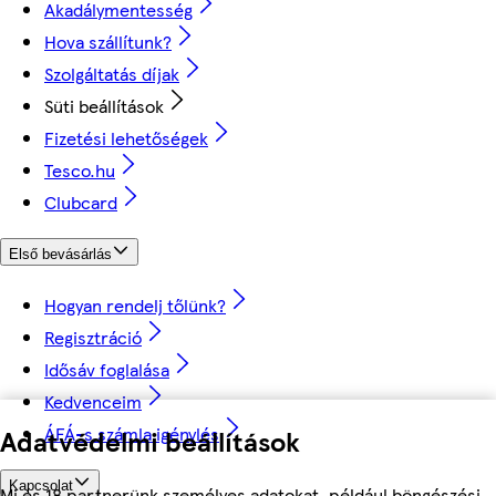
Akadálymentesség
Hova szállítunk?
Szolgáltatás díjak
Süti beállítások
Fizetési lehetőségek
Tesco.hu
Clubcard
Első bevásárlás
Hogyan rendelj tőlünk?
Regisztráció
Idősáv foglalása
Kedvenceim
ÁFÁ-s számla igénylés
Adatvédelmi beállítások
Kapcsolat
Mi és 18 partnerünk személyes adatokat, például böngészési