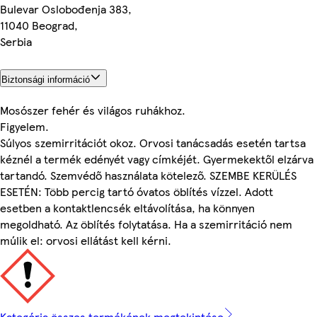
Bulevar Oslobođenja 383,
11040 Beograd,
Serbia
Biztonsági információ
Mosószer fehér és világos ruhákhoz.
Figyelem.
Súlyos szemirritációt okoz. Orvosi tanácsadás esetén tartsa
kéznél a termék edényét vagy címkéjét. Gyermekektől elzárva
tartandó. Szemvédő használata kötelező. SZEMBE KERÜLÉS
ESETÉN: Több percig tartó óvatos öblítés vízzel. Adott
esetben a kontaktlencsék eltávolítása, ha könnyen
megoldható. Az öblítés folytatása. Ha a szemirritáció nem
múlik el: orvosi ellátást kell kérni.
Kategória összes termékének megtekintése