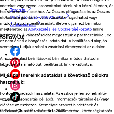
adatokat vagy egyedi azonosítókat tárolunk a készülékeden, és
Tesco.hu
hozzáférhetünk azokhoz. Az Összes elfogadása és az Összes
Ügyfélszolgálat - 0680222333
elutasítása gombok kiválasztásával elfogadhatod vagy
módosíthatod a beállításaidat, illetve ugyanezt bármikor
Áruházkereső
megteheted az
Adatkezelési és Cookie tájékoztató
linkre
kattintva is. A választásaidat megosztjuk a partnereinkkel, de
followUs
ez nem érinti a böngészési adataidat. A beállításaid alapján
személyre tudjuk szabni a vásárlási élményedet az oldalon.
A hozzájárulási beállításokat bármikor módosíthatod a
láblécben található Süti beállítások linkre kattintva.
Mi és partnereink adataidat a következő célokra
használjuk:
Pontos helyadatok használata. Az eszköz jellemzőinek aktív
vizsgálata azonosítás céljából. Információk tárolása és/vagy
elérése az eszközön. Személyre szabott hirdetések és
©
Tesco-Global Áruházak Zrt. 2026
tartalmak, hirdetések és tartalmak mérése, közönségkutatás