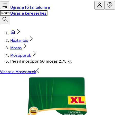
Ugrás a fő tartalomra
Ugrás a kereséshez
Háztartás
Mosás
Mosóporok
Persil mosópor 50 mosás 2,75 kg
Vissza a Mosóporok