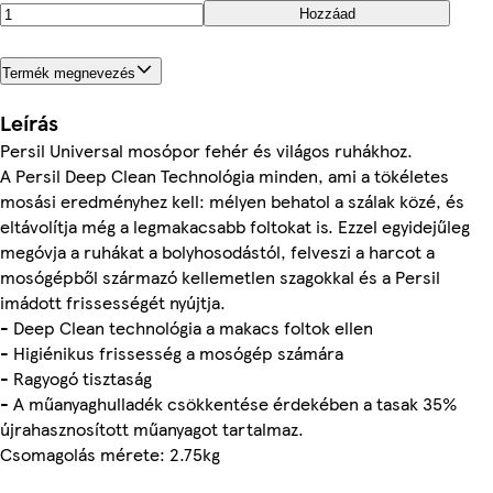
Hozzáad
Termék megnevezés
Leírás
Persil Universal mosópor fehér és világos ruhákhoz.
A Persil Deep Clean Technológia minden, ami a tökéletes
mosási eredményhez kell: mélyen behatol a szálak közé, és
eltávolítja még a legmakacsabb foltokat is. Ezzel egyidejűleg
megóvja a ruhákat a bolyhosodástól, felveszi a harcot a
mosógépből származó kellemetlen szagokkal és a Persil
imádott frissességét nyújtja.
- Deep Clean technológia a makacs foltok ellen
- Higiénikus frissesség a mosógép számára
- Ragyogó tisztaság
- A műanyaghulladék csökkentése érdekében a tasak 35%
újrahasznosított műanyagot tartalmaz.
Csomagolás mérete: 2.75kg