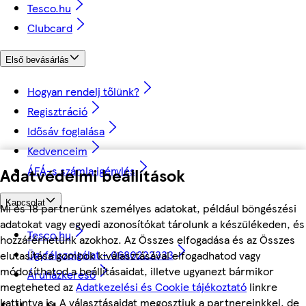
Tesco.hu
Clubcard
Első bevásárlás
Hogyan rendelj tőlünk?
Regisztráció
Idősáv foglalása
Kedvenceim
ÁFÁ-s számla igénylés
Adatvédelmi beállítások
Kapcsolat
Mi és 18 partnerünk személyes adatokat, például böngészési
adatokat vagy egyedi azonosítókat tárolunk a készülékeden, és
Tesco.hu
hozzáférhetünk azokhoz. Az Összes elfogadása és az Összes
Ügyfélszolgálat - 0680222333
elutasítása gombok kiválasztásával elfogadhatod vagy
módosíthatod a beállításaidat, illetve ugyanezt bármikor
Áruházkereső
megteheted az
Adatkezelési és Cookie tájékoztató
linkre
kattintva is. A választásaidat megosztjuk a partnereinkkel, de