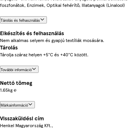
foszfonátok, Enzimek, Optikai fehérítő, Illatanyagok (Linalool)
Tárolás és felhasználás
Elkészítés és felhasználás
Nem alkalmas selyem és gyapjú textíliák mosására.
Tárolás
Tárolja száraz helyen +5°C és +40°C között.
További információ
Nettó tömeg
1.65kg ℮
Márkainformáció
Visszaküldési cím
Henkel Magyarország Kft.,