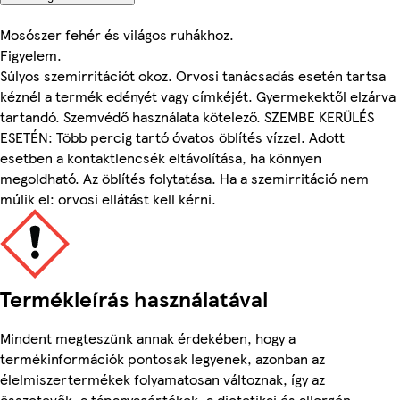
Mosószer fehér és világos ruhákhoz.
Figyelem.
Súlyos szemirritációt okoz. Orvosi tanácsadás esetén tartsa
kéznél a termék edényét vagy címkéjét. Gyermekektől elzárva
tartandó. Szemvédő használata kötelező. SZEMBE KERÜLÉS
ESETÉN: Több percig tartó óvatos öblítés vízzel. Adott
esetben a kontaktlencsék eltávolítása, ha könnyen
megoldható. Az öblítés folytatása. Ha a szemirritáció nem
múlik el: orvosi ellátást kell kérni.
Termékleírás használatával
Mindent megteszünk annak érdekében, hogy a
termékinformációk pontosak legyenek, azonban az
élelmiszertermékek folyamatosan változnak, így az
összetevők, a tápanyagértékek, a dietetikai és allergén