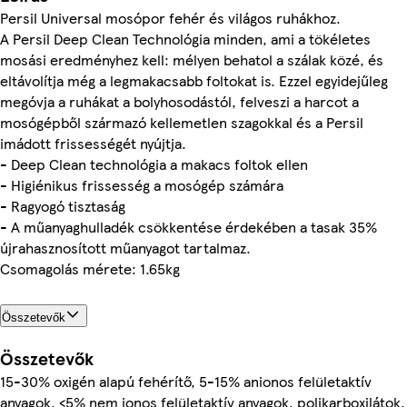
Persil Universal mosópor fehér és világos ruhákhoz.
A Persil Deep Clean Technológia minden, ami a tökéletes
mosási eredményhez kell: mélyen behatol a szálak közé, és
eltávolítja még a legmakacsabb foltokat is. Ezzel egyidejűleg
megóvja a ruhákat a bolyhosodástól, felveszi a harcot a
mosógépből származó kellemetlen szagokkal és a Persil
imádott frissességét nyújtja.
- Deep Clean technológia a makacs foltok ellen
- Higiénikus frissesség a mosógép számára
- Ragyogó tisztaság
- A műanyaghulladék csökkentése érdekében a tasak 35%
újrahasznosított műanyagot tartalmaz.
Csomagolás mérete: 1.65kg
Összetevők
Összetevők
15-30% oxigén alapú fehérítő, 5-15% anionos felületaktív
anyagok, <5% nem ionos felületaktív anyagok, polikarboxilátok,