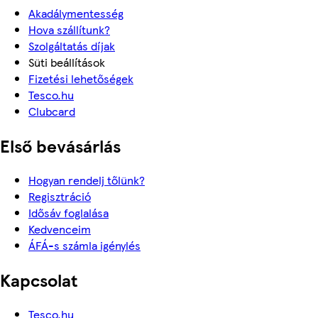
Akadálymentesség
Hova szállítunk?
Szolgáltatás díjak
Süti beállítások
Fizetési lehetőségek
Tesco.hu
Clubcard
Első bevásárlás
Hogyan rendelj tőlünk?
Regisztráció
Idősáv foglalása
Kedvenceim
ÁFÁ-s számla igénylés
Kapcsolat
Tesco.hu