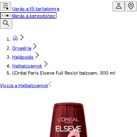
Ugrás a fő tartalomra
Ugrás a kereséshez
Drogéria
Hajápolás
Hajbalzsamok
ĽOréal Paris Elseve Full Resist balzsam, 300 ml
Vissza a Hajbalzsamok