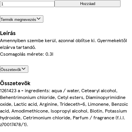
Hozzáad
Termék megnevezés
Leírás
Amennyiben szembe kerül, azonnal öblítse ki. Gyermekektől
elzárva tartandó.
Csomagolás mérete: 0.3l
Összetevők
Összetevők
1261423 a - ingredients: aqua / water, Cetearyl alcohol,
Behentrimonium chloride, Cetyl esters, Diaminopyrimidine
oxide, Lactic acid, Arginine, Trideceth-6, Limonene, Benzoic
acid, Amodimethicone, Isopropyl alcohol, Biotin, Potassium
hydroxide, Cetrimonium chloride, Parfum / fragrance (f.i.l.
z70017478/1).