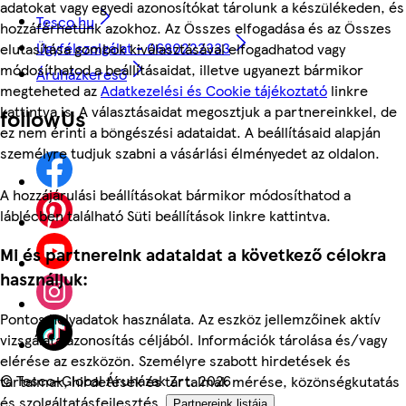
adatokat vagy egyedi azonosítókat tárolunk a készülékeden, és
Tesco.hu
hozzáférhetünk azokhoz. Az Összes elfogadása és az Összes
Ügyfélszolgálat - 0680222333
elutasítása gombok kiválasztásával elfogadhatod vagy
módosíthatod a beállításaidat, illetve ugyanezt bármikor
Áruházkereső
megteheted az
Adatkezelési és Cookie tájékoztató
linkre
kattintva is. A választásaidat megosztjuk a partnereinkkel, de
followUs
ez nem érinti a böngészési adataidat. A beállításaid alapján
személyre tudjuk szabni a vásárlási élményedet az oldalon.
A hozzájárulási beállításokat bármikor módosíthatod a
láblécben található Süti beállítások linkre kattintva.
Mi és partnereink adataidat a következő célokra
használjuk:
Pontos helyadatok használata. Az eszköz jellemzőinek aktív
vizsgálata azonosítás céljából. Információk tárolása és/vagy
elérése az eszközön. Személyre szabott hirdetések és
©
Tesco-Global Áruházak Zrt. 2026
tartalmak, hirdetések és tartalmak mérése, közönségkutatás
és szolgáltatásfejlesztés.
Partnereink listája