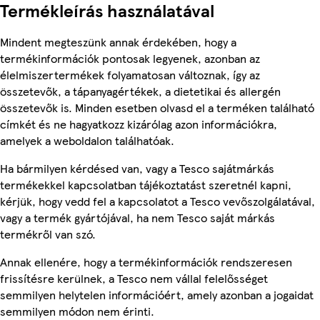
Termékleírás használatával
Mindent megteszünk annak érdekében, hogy a
termékinformációk pontosak legyenek, azonban az
élelmiszertermékek folyamatosan változnak, így az
összetevők, a tápanyagértékek, a dietetikai és allergén
összetevők is. Minden esetben olvasd el a terméken található
címkét és ne hagyatkozz kizárólag azon információkra,
amelyek a weboldalon találhatóak.
Ha bármilyen kérdésed van, vagy a Tesco sajátmárkás
termékekkel kapcsolatban tájékoztatást szeretnél kapni,
kérjük, hogy vedd fel a kapcsolatot a Tesco vevőszolgálatával,
vagy a termék gyártójával, ha nem Tesco saját márkás
termékről van szó.
Annak ellenére, hogy a termékinformációk rendszeresen
frissítésre kerülnek, a Tesco nem vállal felelősséget
semmilyen helytelen információért, amely azonban a jogaidat
semmilyen módon nem érinti.