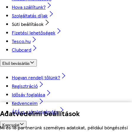
Hova szállítunk?
Szolgáltatás díjak
Süti beállítások
Fizetési lehetőségek
Tesco.hu
Clubcard
Első bevásárlás
Hogyan rendelj tőlünk?
Regisztráció
Idősáv foglalása
Kedvenceim
Adatvédelmi beállítások
ÁFÁ-s számla igénylés
Kapcsolat
Mi és 18 partnerünk személyes adatokat, például böngészési