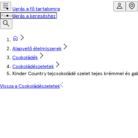
Ugrás a fő tartalomra
Ugrás a kereséshez
Alapvető élelmiszerek
Csokoládék
Csokoládészeletek
Kinder Country tejcsokoládé szelet tejes krémmel és gab
Vissza a Csokoládészeletek