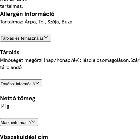
tartalmaz.
Allergén információ
Tartalmaz: Árpa, Tej, Szója, Búza
Tárolás és felhasználás
Tárolás
Minőségét megőrzi (nap/hónap/év): lásd a csomagoláson.Szár
tárolandó.
További információ
Nettó tömeg
141g
Márkainformáció
Visszaküldési cím