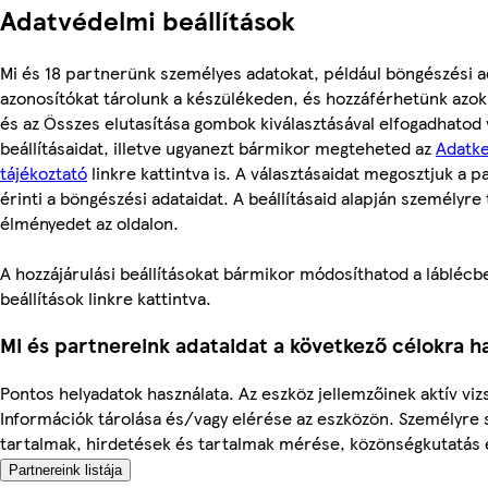
Adatvédelmi beállítások
Mi és 18 partnerünk személyes adatokat, például böngészési a
azonosítókat tárolunk a készülékeden, és hozzáférhetünk azo
és az Összes elutasítása gombok kiválasztásával elfogadhatod
beállításaidat, illetve ugyanezt bármikor megteheted az
Adatke
tájékoztató
linkre kattintva is. A választásaidat megosztjuk a 
érinti a böngészési adataidat. A beállításaid alapján személyre 
élményedet az oldalon.
A hozzájárulási beállításokat bármikor módosíthatod a láblécbe
beállítások linkre kattintva.
Mi és partnereink adataidat a következő célokra ha
Pontos helyadatok használata. Az eszköz jellemzőinek aktív vizs
Információk tárolása és/vagy elérése az eszközön. Személyre 
tartalmak, hirdetések és tartalmak mérése, közönségkutatás és
Partnereink listája