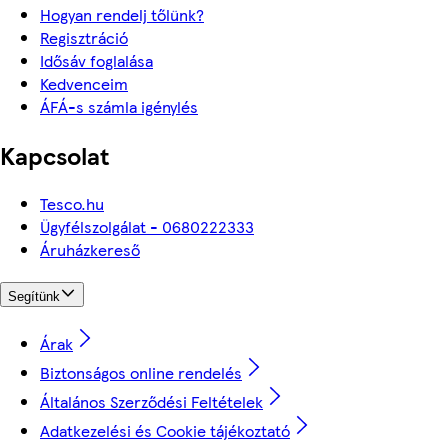
Hogyan rendelj tőlünk?
Regisztráció
Idősáv foglalása
Kedvenceim
ÁFÁ-s számla igénylés
Kapcsolat
Tesco.hu
Ügyfélszolgálat - 0680222333
Áruházkereső
Segítünk
Árak
Biztonságos online rendelés
Általános Szerződési Feltételek
Adatkezelési és Cookie tájékoztató