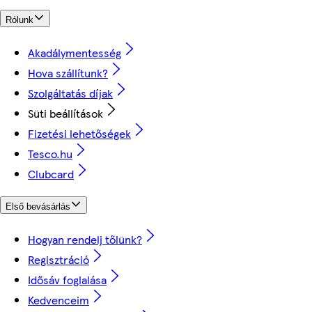
Rólunk
Akadálymentesség
Hova szállítunk?
Szolgáltatás díjak
Süti beállítások
Fizetési lehetőségek
Tesco.hu
Clubcard
Első bevásárlás
Hogyan rendelj tőlünk?
Regisztráció
Idősáv foglalása
Kedvenceim