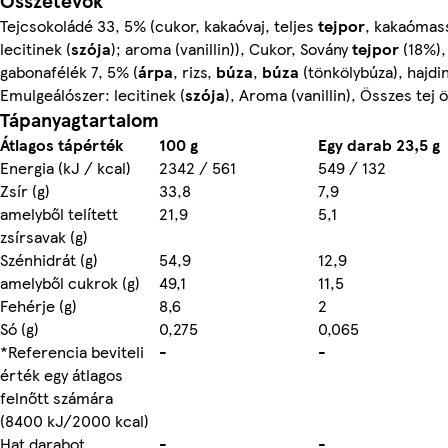
Összetevők
Tejcsokoládé 33, 5% (cukor, kakaóvaj, teljes
tejpor
, kakaómas
lecitinek (
szója
); aroma (vanillin)), Cukor, Sovány
tejpor
(18%),
gabonafélék 7, 5% (
árpa
, rizs,
búza
,
búza
(tönkölybúza), hajdi
Emulgeálószer: lecitinek (
szója
), Aroma (vanillin), Összes tej
Tápanyagtartalom
Átlagos tápérték
100 g
Egy darab 23,5 g
Energia (kJ / kcal)
2342 / 561
549 / 132
Zsír (g)
33,8
7,9
amelyből telített
21,9
5,1
zsírsavak (g)
Szénhidrát (g)
54,9
12,9
amelyből cukrok (g)
49,1
11,5
Fehérje (g)
8,6
2
Só (g)
0,275
0,065
*Referencia beviteli
-
-
érték egy átlagos
felnőtt számára
(8400 kJ/2000 kcal)
Hat darabot
-
-