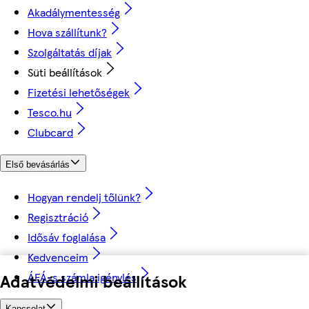
Akadálymentesség
Hova szállítunk?
Szolgáltatás díjak
Süti beállítások
Fizetési lehetőségek
Tesco.hu
Clubcard
Első bevásárlás
Hogyan rendelj tőlünk?
Regisztráció
Idősáv foglalása
Kedvenceim
Adatvédelmi beállítások
ÁFÁ-s számla igénylés
Kapcsolat