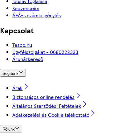
Idősáv foglalása
Kedvenceim
ÁFÁ-s számla igénylés
Kapcsolat
Tesco.hu
Ügyfélszolgálat - 0680222333
Áruházkereső
Segítünk
Árak
Biztonságos online rendelés
Általános Szerződési Feltételek
Adatkezelési és Cookie tájékoztató
Rólunk