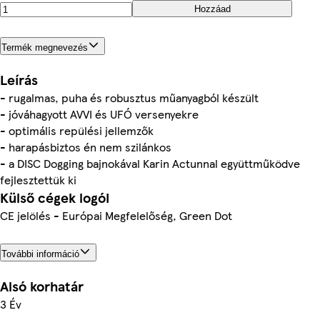
Hozzáad
Termék megnevezés
Leírás
- rugalmas, puha és robusztus műanyagból készült
- jóváhagyott AVVI és UFÓ versenyekre
- optimális repülési jellemzők
- harapásbiztos én nem szilánkos
- a DISC Dogging bajnokával Karin Actunnal együttműködve
fejlesztettük ki
Külső cégek logói
CE jelölés - Európai Megfelelőség, Green Dot
További információ
Alsó korhatár
3 Év