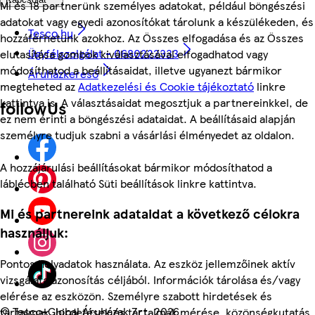
Mi és 18 partnerünk személyes adatokat, például böngészési
adatokat vagy egyedi azonosítókat tárolunk a készülékeden, és
Tesco.hu
hozzáférhetünk azokhoz. Az Összes elfogadása és az Összes
Ügyfélszolgálat - 0680222333
elutasítása gombok kiválasztásával elfogadhatod vagy
módosíthatod a beállításaidat, illetve ugyanezt bármikor
Áruházkereső
megteheted az
Adatkezelési és Cookie tájékoztató
linkre
kattintva is. A választásaidat megosztjuk a partnereinkkel, de
followUs
ez nem érinti a böngészési adataidat. A beállításaid alapján
személyre tudjuk szabni a vásárlási élményedet az oldalon.
A hozzájárulási beállításokat bármikor módosíthatod a
láblécben található Süti beállítások linkre kattintva.
Mi és partnereink adataidat a következő célokra
használjuk:
Pontos helyadatok használata. Az eszköz jellemzőinek aktív
vizsgálata azonosítás céljából. Információk tárolása és/vagy
elérése az eszközön. Személyre szabott hirdetések és
©
Tesco-Global Áruházak Zrt. 2026
tartalmak, hirdetések és tartalmak mérése, közönségkutatás