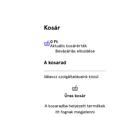
Kosár
0 Ft
Aktuális kosárérték
0 Ft
Aktuális kosárérték
Bevásárlás elküldése
A kosarad
Válassz szolgáltatásaink közül
Üres kosár
A kosaradba helyezett termékek
itt fognak megjelenni