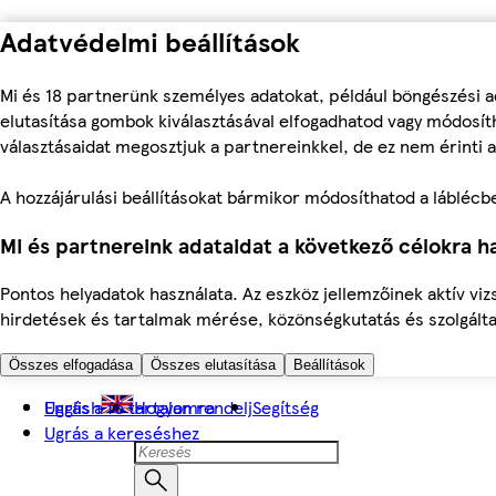
Adatvédelmi beállítások
Mi és 18 partnerünk személyes adatokat, például böngészési a
elutasítása gombok kiválasztásával elfogadhatod vagy módosíth
választásaidat megosztjuk a partnereinkkel, de ez nem érinti a
A hozzájárulási beállításokat bármikor módosíthatod a láblécben 
Mi és partnereink adataidat a következő célokra ha
Pontos helyadatok használata. Az eszköz jellemzőinek aktív viz
hirdetések és tartalmak mérése, közönségkutatás és szolgálta
Összes elfogadása
Összes elutasítása
Beállítások
Ugrás a fő tartalomra
English
Hogyan rendelj
Segítség
Ugrás a kereséshez