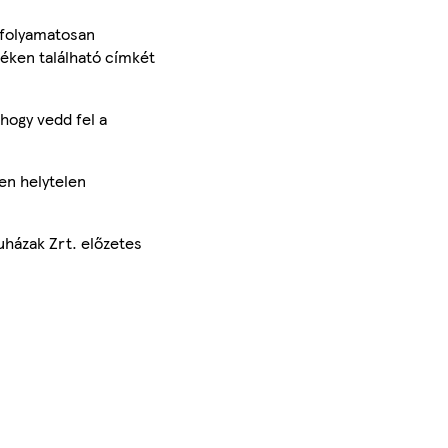
 folyamatosan
méken található címkét
hogy vedd fel a
en helytelen
uházak Zrt. előzetes