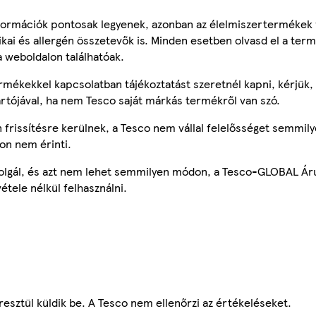
ormációk pontosak legyenek, azonban az élelmiszertermékek
tikai és allergén összetevők is. Minden esetben olvasd el a ter
a weboldalon találhatóak.
mékekkel kapcsolatban tájékoztatást szeretnél kapni, kérjük, 
ártójával, ha nem Tesco saját márkás termékről van szó.
frissítésre kerülnek, a Tesco nem vállal felelősséget semmily
on nem érinti.
szolgál, és azt nem lehet semmilyen módon, a Tesco-GLOBAL Ár
étele nélkül felhasználni.
esztül küldik be. A Tesco nem ellenőrzi az értékeléseket.