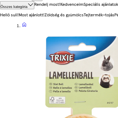
Rendelj most!
Kedvenceim
Speciális ajánlato
Összes kategória
Helló suli!
Most ajánlott!
Zöldség és gyümölcs
Tejtermék-tojás
P