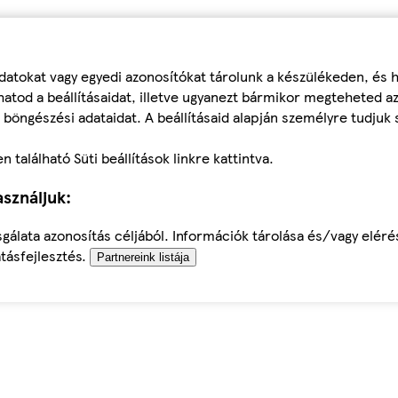
datokat vagy egyedi azonosítókat tárolunk a készülékeden, és
atod a beállításaidat, illetve ugyanezt bármikor megteheted a
 böngészési adataidat. A beállításaid alapján személyre tudjuk 
található Süti beállítások linkre kattintva.
sználjuk:
sgálata azonosítás céljából. Információk tárolása és/vagy elér
tásfejlesztés.
Partnereink listája