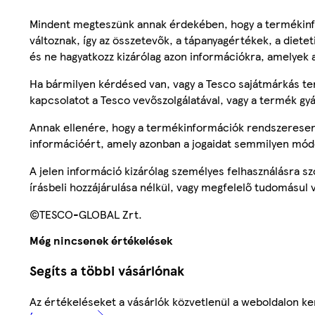
Mindent megteszünk annak érdekében, hogy a termékinf
változnak, így az összetevők, a tápanyagértékek, a diete
és ne hagyatkozz kizárólag azon információkra, amelyek 
Ha bármilyen kérdésed van, vagy a Tesco sajátmárkás ter
kapcsolatot a Tesco vevőszolgálatával, vagy a termék gy
Annak ellenére, hogy a termékinformációk rendszeresen 
információért, amely azonban a jogaidat semmilyen mód
A jelen információ kizárólag személyes felhasználásra 
írásbeli hozzájárulása nélkül, vagy megfelelő tudomásul v
©TESCO-GLOBAL Zrt.
Még nincsenek értékelések
Segíts a többi vásárlónak
Az értékeléseket a vásárlók közvetlenül a weboldalon ker