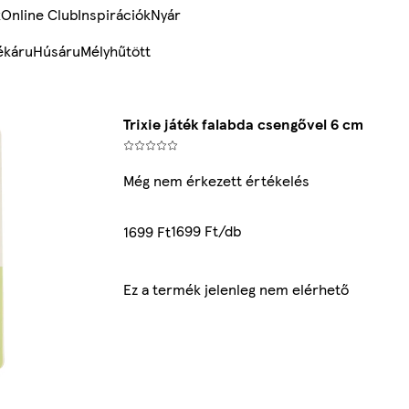
k
Online Club
Inspirációk
Nyár
ékáru
Húsáru
Mélyhűtött
Trixie játék falabda csengővel 6 cm
Még nem érkezett értékelés
1699 Ft/db
1699 Ft
Ez a termék jelenleg nem elérhető