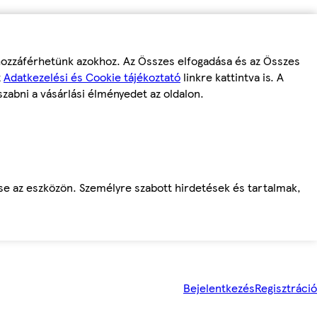
 hozzáférhetünk azokhoz. Az Összes elfogadása és az Összes
z
Adatkezelési és Cookie tájékoztató
linkre kattintva is. A
szabni a vásárlási élményedet az oldalon.
ése az eszközön. Személyre szabott hirdetések és tartalmak,
Bejelentkezés
Regisztráció