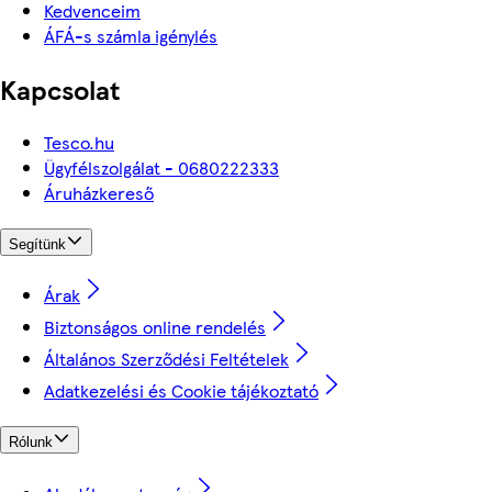
Kedvenceim
ÁFÁ-s számla igénylés
Kapcsolat
Tesco.hu
Ügyfélszolgálat - 0680222333
Áruházkereső
Segítünk
Árak
Biztonságos online rendelés
Általános Szerződési Feltételek
Adatkezelési és Cookie tájékoztató
Rólunk