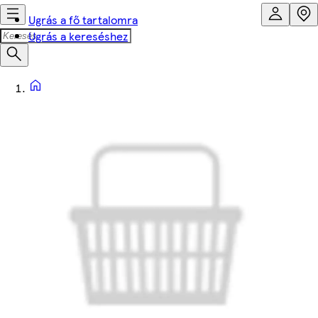
Ugrás a fő tartalomra
Ugrás a kereséshez