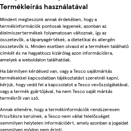
Termékleírás használatával
Mindent megteszünk annak érdekében, hogy a
termékinformációk pontosak legyenek, azonban az
élelmiszertermékek folyamatosan változnak, így az
összetevők, a tápanyagértékek, a dietetikai és allergén
összetevők is. Minden esetben olvasd el a terméken található
címkét és ne hagyatkozz kizárólag azon információkra,
amelyek a weboldalon találhatóak.
Ha bármilyen kérdésed van, vagy a Tesco sajátmárkás
termékekkel kapcsolatban tájékoztatást szeretnél kapni,
kérjük, hogy vedd fel a kapcsolatot a Tesco vevőszolgálatával,
vagy a termék gyártójával, ha nem Tesco saját márkás
termékről van szó.
Annak ellenére, hogy a termékinformációk rendszeresen
frissítésre kerülnek, a Tesco nem vállal felelősséget
semmilyen helytelen információért, amely azonban a jogaidat
semmilyen módon nem érinti.