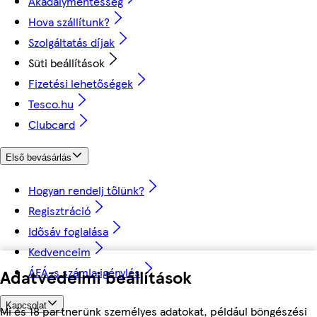
Akadálymentesség
Hova szállítunk?
Szolgáltatás díjak
Süti beállítások
Fizetési lehetőségek
Tesco.hu
Clubcard
Első bevásárlás
Hogyan rendelj tőlünk?
Regisztráció
Idősáv foglalása
Kedvenceim
ÁFÁ-s számla igénylés
Adatvédelmi beállítások
Kapcsolat
Mi és 18 partnerünk személyes adatokat, például böngészési