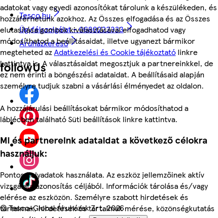
adatokat vagy egyedi azonosítókat tárolunk a készülékeden, és
Tesco.hu
hozzáférhetünk azokhoz. Az Összes elfogadása és az Összes
Ügyfélszolgálat - 0680222333
elutasítása gombok kiválasztásával elfogadhatod vagy
módosíthatod a beállításaidat, illetve ugyanezt bármikor
Áruházkereső
megteheted az
Adatkezelési és Cookie tájékoztató
linkre
kattintva is. A választásaidat megosztjuk a partnereinkkel, de
followUs
ez nem érinti a böngészési adataidat. A beállításaid alapján
személyre tudjuk szabni a vásárlási élményedet az oldalon.
A hozzájárulási beállításokat bármikor módosíthatod a
láblécben található Süti beállítások linkre kattintva.
Mi és partnereink adataidat a következő célokra
használjuk:
Pontos helyadatok használata. Az eszköz jellemzőinek aktív
vizsgálata azonosítás céljából. Információk tárolása és/vagy
elérése az eszközön. Személyre szabott hirdetések és
©
Tesco-Global Áruházak Zrt. 2026
tartalmak, hirdetések és tartalmak mérése, közönségkutatás