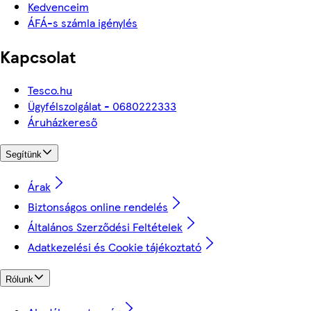
Kedvenceim
ÁFÁ-s számla igénylés
Kapcsolat
Tesco.hu
Ügyfélszolgálat - 0680222333
Áruházkereső
Segítünk
Árak
Biztonságos online rendelés
Általános Szerződési Feltételek
Adatkezelési és Cookie tájékoztató
Rólunk