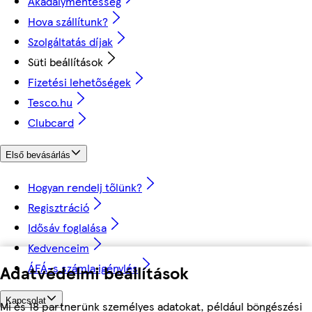
Akadálymentesség
Hova szállítunk?
Szolgáltatás díjak
Süti beállítások
Fizetési lehetőségek
Tesco.hu
Clubcard
Első bevásárlás
Hogyan rendelj tőlünk?
Regisztráció
Idősáv foglalása
Kedvenceim
ÁFÁ-s számla igénylés
Adatvédelmi beállítások
Kapcsolat
Mi és 18 partnerünk személyes adatokat, például böngészési