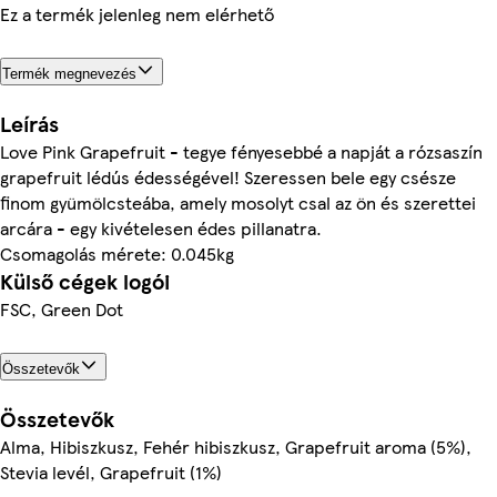
Ez a termék jelenleg nem elérhető
Termék megnevezés
Leírás
Love Pink Grapefruit - tegye fényesebbé a napját a rózsaszín
grapefruit lédús édességével! Szeressen bele egy csésze
finom gyümölcsteába, amely mosolyt csal az ön és szerettei
arcára - egy kivételesen édes pillanatra.
Csomagolás mérete: 0.045kg
Külső cégek logói
FSC, Green Dot
Összetevők
Összetevők
Alma, Hibiszkusz, Fehér hibiszkusz, Grapefruit aroma (5%),
Stevia levél, Grapefruit (1%)