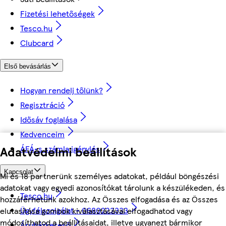
Fizetési lehetőségek
Tesco.hu
Clubcard
Első bevásárlás
Hogyan rendelj tőlünk?
Regisztráció
Idősáv foglalása
Kedvenceim
ÁFÁ-s számla igénylés
Adatvédelmi beállítások
Kapcsolat
Mi és 18 partnerünk személyes adatokat, például böngészési
adatokat vagy egyedi azonosítókat tárolunk a készülékeden, és
Tesco.hu
hozzáférhetünk azokhoz. Az Összes elfogadása és az Összes
Ügyfélszolgálat - 0680222333
elutasítása gombok kiválasztásával elfogadhatod vagy
módosíthatod a beállításaidat, illetve ugyanezt bármikor
Áruházkereső