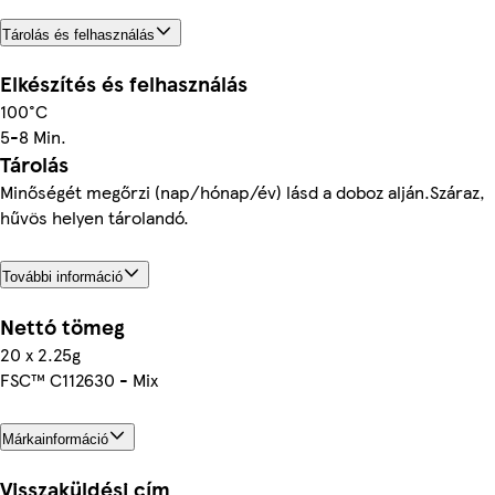
Tárolás és felhasználás
Elkészítés és felhasználás
100°C
5-8 Min.
Tárolás
Minőségét megőrzi (nap/hónap/év) lásd a doboz alján.Száraz,
hűvös helyen tárolandó.
További információ
Nettó tömeg
20 x 2.25g
FSC™ C112630 - Mix
Márkainformáció
Visszaküldési cím