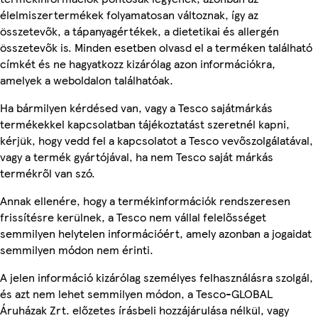
élelmiszertermékek folyamatosan változnak, így az
összetevők, a tápanyagértékek, a dietetikai és allergén
összetevők is. Minden esetben olvasd el a terméken található
címkét és ne hagyatkozz kizárólag azon információkra,
amelyek a weboldalon találhatóak.
Ha bármilyen kérdésed van, vagy a Tesco sajátmárkás
termékekkel kapcsolatban tájékoztatást szeretnél kapni,
kérjük, hogy vedd fel a kapcsolatot a Tesco vevőszolgálatával,
vagy a termék gyártójával, ha nem Tesco saját márkás
termékről van szó.
Annak ellenére, hogy a termékinformációk rendszeresen
frissítésre kerülnek, a Tesco nem vállal felelősséget
semmilyen helytelen információért, amely azonban a jogaidat
semmilyen módon nem érinti.
A jelen információ kizárólag személyes felhasználásra szolgál,
és azt nem lehet semmilyen módon, a Tesco-GLOBAL
Áruházak Zrt. előzetes írásbeli hozzájárulása nélkül, vagy