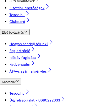
Süti beállítások
Fizetési lehetőségek
Tesco.hu
Clubcard
Első bevásárlás
Hogyan rendelj tőlünk?
Regisztráció
Idősáv foglalása
Kedvenceim
ÁFÁ-s számla igénylés
Kapcsolat
Tesco.hu
Ügyfélszolgálat - 0680222333