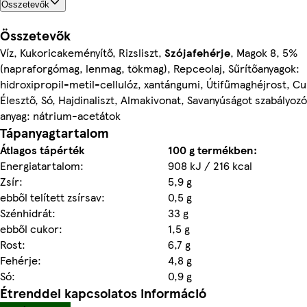
Összetevők
Összetevők
Víz, Kukoricakeményítő, Rizsliszt,
Szójafehérje
, Magok 8, 5%
(napraforgómag, lenmag, tökmag), Repceolaj, Sűrítőanyagok:
hidroxipropil-metil-cellulóz, xantángumi, Útifűmaghéjrost, Cu
Élesztő, Só, Hajdinaliszt, Almakivonat, Savanyúságot szabályozó
anyag: nátrium-acetátok
Tápanyagtartalom
Átlagos tápérték
100 g termékben:
Energiatartalom:
908 kJ / 216 kcal
Zsír:
5,9 g
ebből telített zsírsav:
0,5 g
Szénhidrát:
33 g
ebből cukor:
1,5 g
Rost:
6,7 g
Fehérje:
4,8 g
Só:
0,9 g
Étrenddel kapcsolatos információ