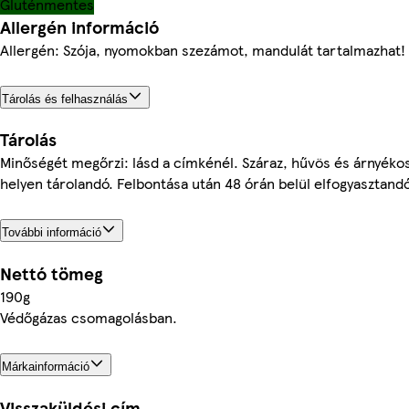
Gluténmentes
Allergén információ
Allergén: Szója, nyomokban szezámot, mandulát tartalmazhat!
Tárolás és felhasználás
Tárolás
Minőségét megőrzi: lásd a címkénél. Száraz, hűvös és árnyéko
helyen tárolandó. Felbontása után 48 órán belül elfogyasztandó
További információ
Nettó tömeg
190g
Védőgázas csomagolásban.
Márkainformáció
Visszaküldési cím