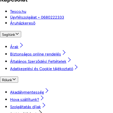
Tesco.hu
Ügyfélszolgálat - 0680222333
Áruházkereső
Segítünk
Árak
Biztonságos online rendelés
Általános Szerződési Feltételek
Adatkezelési és Cookie tájékoztató
Rólunk
Akadálymentesség
Hova szállítunk?
Szolgáltatás díjak