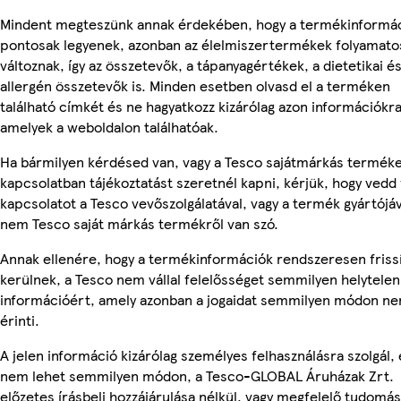
Mindent megteszünk annak érdekében, hogy a termékinformá
pontosak legyenek, azonban az élelmiszertermékek folyamato
változnak, így az összetevők, a tápanyagértékek, a dietetikai é
allergén összetevők is. Minden esetben olvasd el a terméken
található címkét és ne hagyatkozz kizárólag azon információkra
amelyek a weboldalon találhatóak.
Ha bármilyen kérdésed van, vagy a Tesco sajátmárkás termék
kapcsolatban tájékoztatást szeretnél kapni, kérjük, hogy vedd 
kapcsolatot a Tesco vevőszolgálatával, vagy a termék gyártójáv
nem Tesco saját márkás termékről van szó.
Annak ellenére, hogy a termékinformációk rendszeresen friss
kerülnek, a Tesco nem vállal felelősséget semmilyen helytelen
információért, amely azonban a jogaidat semmilyen módon n
érinti.
A jelen információ kizárólag személyes felhasználásra szolgál, 
nem lehet semmilyen módon, a Tesco-GLOBAL Áruházak Zrt.
előzetes írásbeli hozzájárulása nélkül, vagy megfelelő tudomás