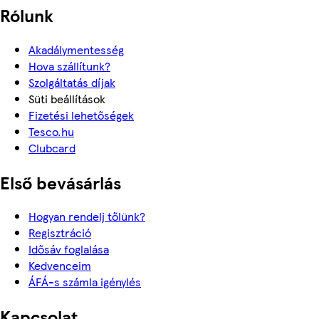
Rólunk
Akadálymentesség
Hova szállítunk?
Szolgáltatás díjak
Süti beállítások
Fizetési lehetőségek
Tesco.hu
Clubcard
Első bevásárlás
Hogyan rendelj tőlünk?
Regisztráció
Idősáv foglalása
Kedvenceim
ÁFÁ-s számla igénylés
Kapcsolat