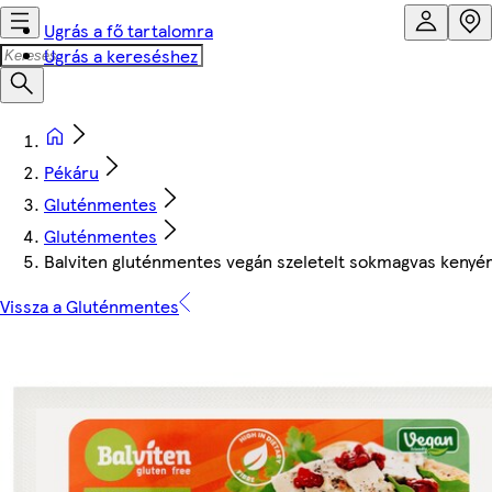
Ugrás a fő tartalomra
Ugrás a kereséshez
Pékáru
Gluténmentes
Gluténmentes
Balviten gluténmentes vegán szeletelt sokmagvas kenyér
Vissza a Gluténmentes