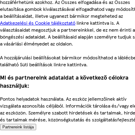
hozzáférhetünk azokhoz. Az Összes elfogadása és az Összes
elutasítása gombok kiválasztásával elfogadhatod vagy módosít
a beállításaidat, illetve ugyanezt bármikor megteheted az
Adatkezelési és Cookie tájékoztató
linkre kattintva is. A
választásaidat megosztjuk a partnereinkkel, de ez nem érinti a
böngészési adataidat. A beállításaid alapján személyre tudjuk 
a vásárlási élményedet az oldalon.
A hozzájárulási beállításokat bármikor módosíthatod a láblécb
található Süti beállítások linkre kattintva.
Mi és partnereink adataidat a következő célokra
használjuk:
Pontos helyadatok használata. Az eszköz jellemzőinek aktív
vizsgálata azonosítás céljából. Információk tárolása és/vagy e
az eszközön. Személyre szabott hirdetések és tartalmak, hird
és tartalmak mérése, közönségkutatás és szolgáltatásfejleszt
Partnereink listája