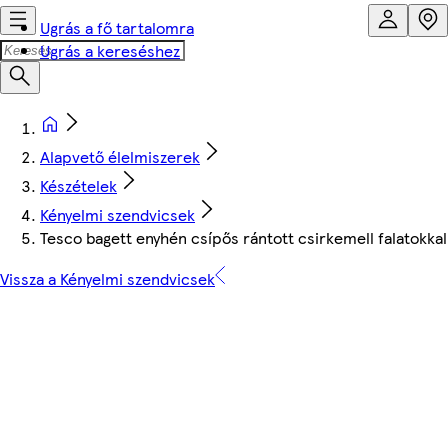
Ugrás a fő tartalomra
Ugrás a kereséshez
Alapvető élelmiszerek
Készételek
Kényelmi szendvicsek
Tesco bagett enyhén csípős rántott csirkemell falatokkal
Vissza a Kényelmi szendvicsek