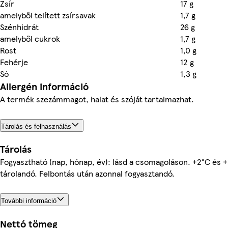
Zsír
17 g
amelyből telített zsírsavak
1,7 g
Szénhidrát
26 g
amelyből cukrok
1,7 g
Rost
1,0 g
Fehérje
12 g
Só
1,3 g
Allergén információ
A termék szezámmagot, halat és szóját tartalmazhat.
Tárolás és felhasználás
Tárolás
Fogyasztható (nap, hónap, év): lásd a csomagoláson. +2°C és 
tárolandó. Felbontás után azonnal fogyasztandó.
További információ
Nettó tömeg