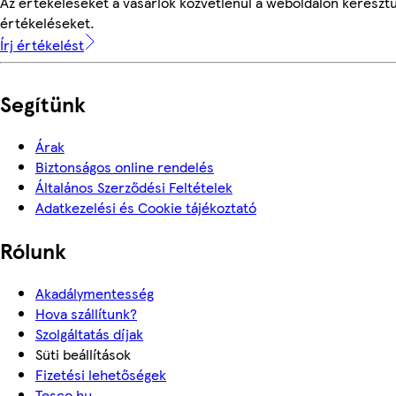
Az értékeléseket a vásárlók közvetlenül a weboldalon keresztül
értékeléseket.
Írj értékelést
Segítünk
Árak
Biztonságos online rendelés
Általános Szerződési Feltételek
Adatkezelési és Cookie tájékoztató
Rólunk
Akadálymentesség
Hova szállítunk?
Szolgáltatás díjak
Süti beállítások
Fizetési lehetőségek
Tesco.hu