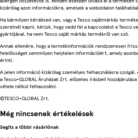
allergén összetevők is. Minden esetben olvasd el a terméken t
kizárólag azon információkra, amelyek a weboldalon találhatóa
Ha bármilyen kérdésed van, vagy a Tesco sajátmárkás terméke
szeretnél kapni, kérjük, hogy vedd fel a kapcsolatot a Tesco v
gyártójával, ha nem Tesco saját márkás termékről van szó.
Annak ellenére, hogy a termékinformációk rendszeresen frissí
felelősséget semmilyen helytelen információért, amely azon
érinti.
A jelen információ kizárólag személyes felhasználásra szolgál
a Tesco-GLOBAL Áruházak Zrt. előzetes írásbeli hozzájárulása
vétele nélkül felhasználni.
©TESCO-GLOBAL Zrt.
Még nincsenek értékelések
Segíts a többi vásárlónak