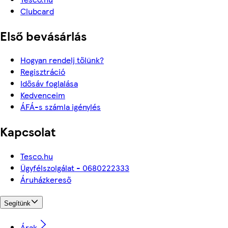
Clubcard
Első bevásárlás
Hogyan rendelj tőlünk?
Regisztráció
Idősáv foglalása
Kedvenceim
ÁFÁ-s számla igénylés
Kapcsolat
Tesco.hu
Ügyfélszolgálat - 0680222333
Áruházkereső
Segítünk
Árak