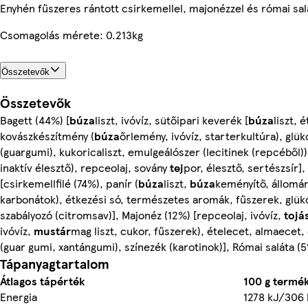
Enyhén fűszeres rántott csirkemellel, majonézzel és római sal
Csomagolás mérete: 0.213kg
Összetevők
Összetevők
Bagett (44%) [
búza
liszt, ivóvíz, sütőipari keverék [
búza
liszt, 
kovászkészítmény (
búza
őrlemény, ivóvíz, starterkultúra), glük
(guargumi), kukoricaliszt, emulgeálószer (lecitinek (repcéből)),
inaktív élesztő), repceolaj, sovány
tej
por, élesztő, sertészsír]
[csirkemellfilé (74%), panír (
búza
liszt,
búza
keményítő, állomán
karbonátok), étkezési só, természetes aromák, fűszerek, glük
szabályozó (citromsav)], Majonéz (12%) [repceolaj, ivóvíz,
tojá
ivóvíz,
mustár
mag liszt, cukor, fűszerek), ételecet, almaecet, 
(guar gumi, xantángumi), színezék (karotinok)], Római saláta (
Tápanyagtartalom
Átlagos tápérték
100 g termé
Energia
1278 kJ/306 