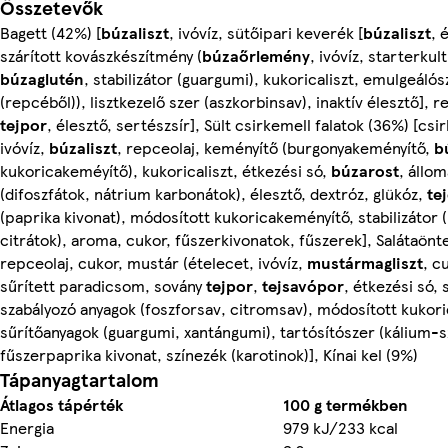
Összetevők
Bagett (42%) [
búzaliszt
, ivóvíz, sütőipari keverék [
búzaliszt
, 
szárított kovászkészítmény (
búzaőrlemény
, ivóvíz, starterkul
búzaglutén
, stabilizátor (guargumi), kukoricaliszt, emulgeálós
(repcéből)), lisztkezelő szer (aszkorbinsav), inaktív élesztő], 
tejpor
, élesztő, sertészsír], Sült csirkemell falatok (36%) [csi
ivóvíz,
búzaliszt
, repceolaj, keményítő (burgonyakeményítő,
b
kukoricakeméyítő), kukoricaliszt, étkezési só,
búzarost
, állom
(difoszfátok, nátrium karbonátok), élesztő, dextróz, glükóz,
te
(paprika kivonat), módosított kukoricakeményítő, stabilizátor 
citrátok), aroma, cukor, fűszerkivonatok, fűszerek], Salátaöntet
repceolaj, cukor, mustár (ételecet, ivóvíz,
mustármagliszt
, c
sűrített paradicsom, sovány
tejpor
,
tejsavópor
, étkezési só,
szabályozó anyagok (foszforsav, citromsav), módosított kukor
sűrítőanyagok (guargumi, xantángumi), tartósítószer (kálium-s
fűszerpaprika kivonat, színezék (karotinok)], Kínai kel (9%)
Tápanyagtartalom
Átlagos tápérték
100 g termékben
Energia
979 kJ/233 kcal