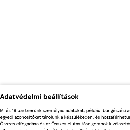
Adatvédelmi beállítások
Mi és 18 partnerünk személyes adatokat, például böngészési a
egyedi azonosítókat tárolunk a készülékeden, és hozzáférhetü
Összes elfogadása és az Összes elutasítása gombok kiválasztá