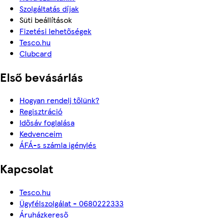
Szolgáltatás díjak
Süti beállítások
Fizetési lehetőségek
Tesco.hu
Clubcard
Első bevásárlás
Hogyan rendelj tőlünk?
Regisztráció
Idősáv foglalása
Kedvenceim
ÁFÁ-s számla igénylés
Kapcsolat
Tesco.hu
Ügyfélszolgálat - 0680222333
Áruházkereső