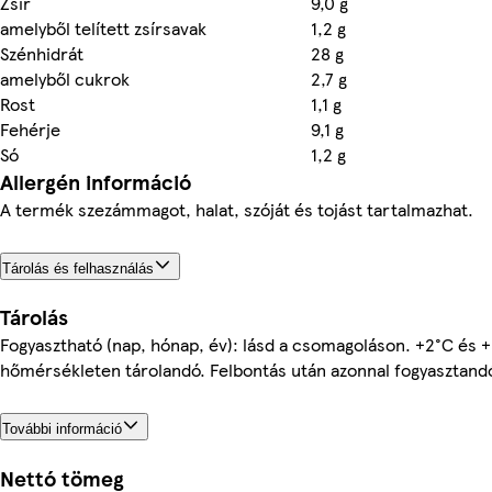
Zsir
9,0 g
amelyből telített zsírsavak
1,2 g
Szénhidrát
28 g
amelyből cukrok
2,7 g
Rost
1,1 g
Fehérje
9,1 g
Só
1,2 g
Allergén információ
A termék szezámmagot, halat, szóját és tojást tartalmazhat.
Tárolás és felhasználás
Tárolás
Fogyasztható (nap, hónap, év): lásd a csomagoláson. +2°C és +
hőmérsékleten tárolandó. Felbontás után azonnal fogyasztand
További információ
Nettó tömeg