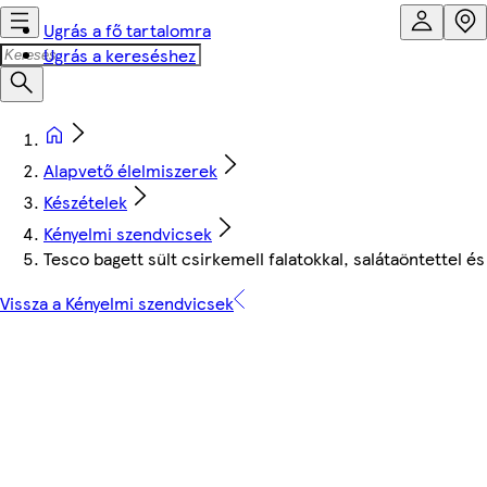
Ugrás a fő tartalomra
Ugrás a kereséshez
Alapvető élelmiszerek
Készételek
Kényelmi szendvicsek
Tesco bagett sült csirkemell falatokkal, salátaöntettel és 
Vissza a Kényelmi szendvicsek