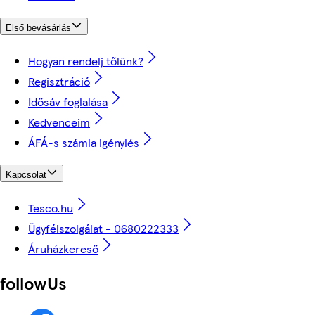
Első bevásárlás
Hogyan rendelj tőlünk?
Regisztráció
Idősáv foglalása
Kedvenceim
ÁFÁ-s számla igénylés
Kapcsolat
Tesco.hu
Ügyfélszolgálat - 0680222333
Áruházkereső
followUs