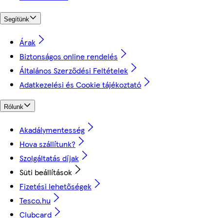
Segítünk
Árak
Biztonságos online rendelés
Általános Szerződési Feltételek
Adatkezelési és Cookie tájékoztató
Rólunk
Akadálymentesség
Hova szállítunk?
Szolgáltatás díjak
Süti beállítások
Fizetési lehetőségek
Tesco.hu
Clubcard