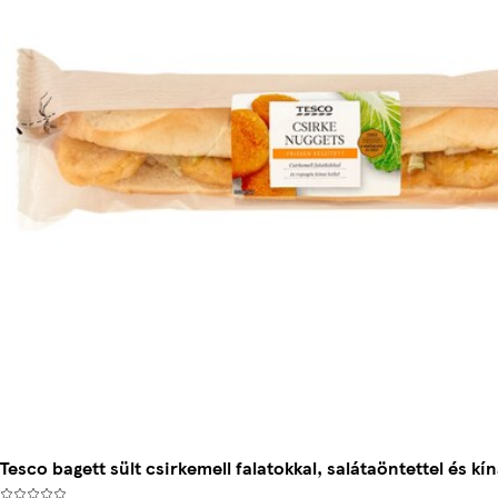
Tesco bagett sült csirkemell falatokkal, salátaöntettel és kína