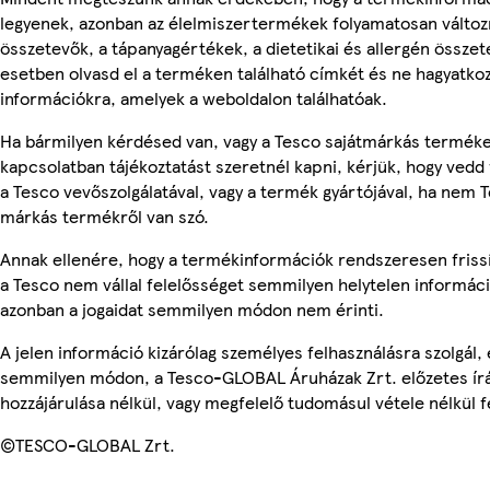
legyenek, azonban az élelmiszertermékek folyamatosan változn
összetevők, a tápanyagértékek, a dietetikai és allergén összet
esetben olvasd el a terméken található címkét és ne hagyatkoz
információkra, amelyek a weboldalon találhatóak.
Ha bármilyen kérdésed van, vagy a Tesco sajátmárkás termék
kapcsolatban tájékoztatást szeretnél kapni, kérjük, hogy vedd 
a Tesco vevőszolgálatával, vagy a termék gyártójával, ha nem T
márkás termékről van szó.
Annak ellenére, hogy a termékinformációk rendszeresen friss
a Tesco nem vállal felelősséget semmilyen helytelen informác
azonban a jogaidat semmilyen módon nem érinti.
A jelen információ kizárólag személyes felhasználásra szolgál,
semmilyen módon, a Tesco-GLOBAL Áruházak Zrt. előzetes írá
hozzájárulása nélkül, vagy megfelelő tudomásul vétele nélkül f
©TESCO-GLOBAL Zrt.