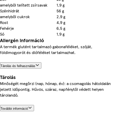
amelyből telített zsírsavak
1,9 g
Szénhidrát
56 g
amelyből cukrok
2,9 g
Rost
4,9 g
Fehérje
6,5 g
Só
1,9 g
Allergén információ
A termék glutént tartalmazó gabonaféléket, szóját,
földimogyorót és dióféléket tartalmazhat.
Tárolás és felhasználás
Tárolás
Minőségét megőrzi (nap, hónap, év): a csomagolás hátoldalán
jelzett időpontig. Hűvös, száraz, napfénytől védett helyen
tárolandó.
További információ