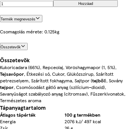
Hozzáad
Termék megnevezés
Csomagolás mérete: 0.125kg
Összetevők
Összetevők
Kukoricadara (66%), Repceolaj, Vöröshagymapor (1, 5%),
Tejsavópor
, Étkezési só, Cukor, Glükózszirup, Szárított
petrezselyem, Szárított fokhagyma, Sajtpor (
tejből
), Sovány
tejpor
, Csomósodást gátló anyag (szilícium-dioxid),
Savanyúságot szabályozó anyag (citromsav), Fűszerkivonatok,
Természetes aroma
Tápanyagtartalom
Átlagos tápérték
100 g termékben
Energia
2076 kJ/ 497 kcal
Zsír
26 g