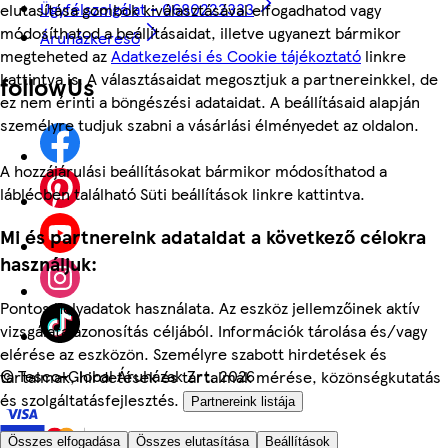
Ügyfélszolgálat - 0680222333
elutasítása gombok kiválasztásával elfogadhatod vagy
módosíthatod a beállításaidat, illetve ugyanezt bármikor
Áruházkereső
megteheted az
Adatkezelési és Cookie tájékoztató
linkre
kattintva is. A választásaidat megosztjuk a partnereinkkel, de
followUs
ez nem érinti a böngészési adataidat. A beállításaid alapján
személyre tudjuk szabni a vásárlási élményedet az oldalon.
A hozzájárulási beállításokat bármikor módosíthatod a
láblécben található Süti beállítások linkre kattintva.
Mi és partnereink adataidat a következő célokra
használjuk:
Pontos helyadatok használata. Az eszköz jellemzőinek aktív
vizsgálata azonosítás céljából. Információk tárolása és/vagy
elérése az eszközön. Személyre szabott hirdetések és
©
Tesco-Global Áruházak Zrt. 2026
tartalmak, hirdetések és tartalmak mérése, közönségkutatás
és szolgáltatásfejlesztés.
Partnereink listája
Összes elfogadása
Összes elutasítása
Beállítások