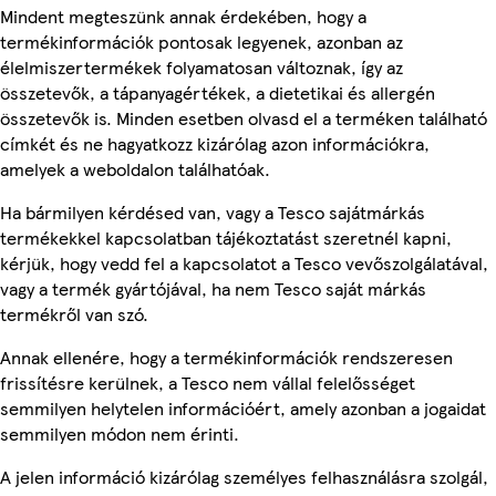
Mindent megteszünk annak érdekében, hogy a
termékinformációk pontosak legyenek, azonban az
élelmiszertermékek folyamatosan változnak, így az
összetevők, a tápanyagértékek, a dietetikai és allergén
összetevők is. Minden esetben olvasd el a terméken található
címkét és ne hagyatkozz kizárólag azon információkra,
amelyek a weboldalon találhatóak.
Ha bármilyen kérdésed van, vagy a Tesco sajátmárkás
termékekkel kapcsolatban tájékoztatást szeretnél kapni,
kérjük, hogy vedd fel a kapcsolatot a Tesco vevőszolgálatával,
vagy a termék gyártójával, ha nem Tesco saját márkás
termékről van szó.
Annak ellenére, hogy a termékinformációk rendszeresen
frissítésre kerülnek, a Tesco nem vállal felelősséget
semmilyen helytelen információért, amely azonban a jogaidat
semmilyen módon nem érinti.
A jelen információ kizárólag személyes felhasználásra szolgál,