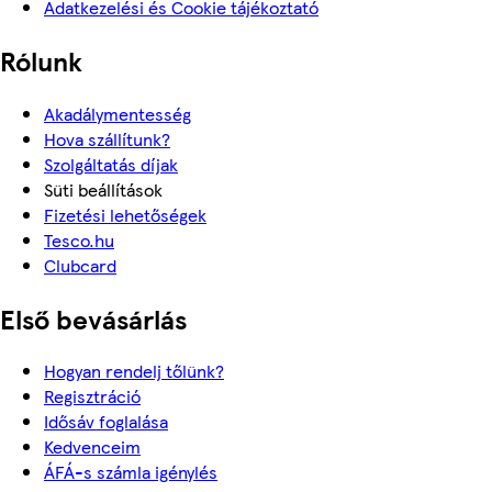
Adatkezelési és Cookie tájékoztató
Rólunk
Akadálymentesség
Hova szállítunk?
Szolgáltatás díjak
Süti beállítások
Fizetési lehetőségek
Tesco.hu
Clubcard
Első bevásárlás
Hogyan rendelj tőlünk?
Regisztráció
Idősáv foglalása
Kedvenceim
ÁFÁ-s számla igénylés