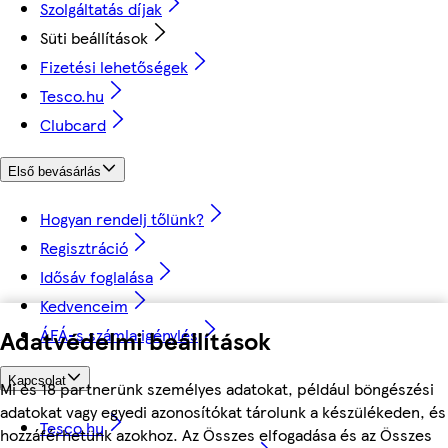
Szolgáltatás díjak
Süti beállítások
Fizetési lehetőségek
Tesco.hu
Clubcard
Első bevásárlás
Hogyan rendelj tőlünk?
Regisztráció
Idősáv foglalása
Kedvenceim
ÁFÁ-s számla igénylés
Adatvédelmi beállítások
Kapcsolat
Mi és 18 partnerünk személyes adatokat, például böngészési
adatokat vagy egyedi azonosítókat tárolunk a készülékeden, és
Tesco.hu
hozzáférhetünk azokhoz. Az Összes elfogadása és az Összes