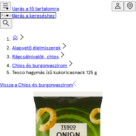
Ugrás a fő tartalomra
Ugrás a kereséshez
Alapvető élelmiszerek
Rágcsálnivalók, chips
Chips és burgonyaszirom
Tesco hagymás ízű kukoricasnack 125 g
Vissza a Chips és burgonyaszirom