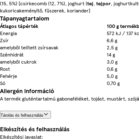
(15, 5%) [csirkecomb (12, 7%), joghurt (
tej
,
tejpor
, joghurtkult
kukoricakeményítő, fűszerek, koriander]
Tápanyagtartalom
Átlagos tápérték
100 g termék
Energia
572 kJ / 137 k
Zsír
6,6 g
amelyből telített zsírsavak
2,5 g
Szénhidrát
14 g
amelyből cukrok
3,0 g
Rost
0,6 g
Fehérje
5,0 g
Só
0,70 g
Allergén információ
A termék gluténtartalmú gabonaféléket, tojást, mustárt, szóját
Tárolás és felhasználás
Elkészítés és felhasználás
Elkészítési javaslat: