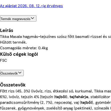
Az ajánlat 2026. 08. 12.-ig érvényes
Termék megnevezés
Leírás
Tikka Masala hagymás-tejszínes szósz főtt basmati rizzsel és s
Hűtött termék.
Csomagolás mérete: 0.4kg
Külső cégek logói
FSC
Összetevők
Összetevők
Főtt rizs (45, 3%) (ivóvíz, rizs, étkezési só, kurkuma), Tikka ma
6%), ivóvíz, tejszín 4% [tejszín (
tejből
),
tejfehérje
, stabilizátor
paradicsomsűrítmény (2, 7%), repceolaj, vaj (
tejből
), gyömbér
fűszerek, gyógynövények, zselésítő anyag (pektinek), színezék (