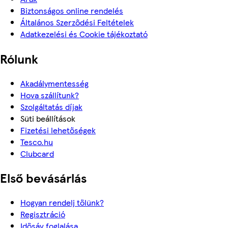
Biztonságos online rendelés
Általános Szerződési Feltételek
Adatkezelési és Cookie tájékoztató
Rólunk
Akadálymentesség
Hova szállítunk?
Szolgáltatás díjak
Süti beállítások
Fizetési lehetőségek
Tesco.hu
Clubcard
Első bevásárlás
Hogyan rendelj tőlünk?
Regisztráció
Idősáv foglalása