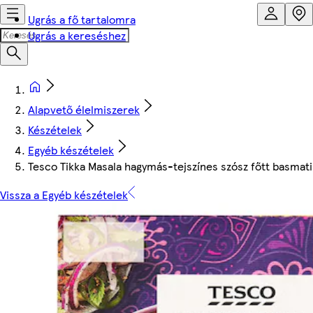
Ugrás a fő tartalomra
Ugrás a kereséshez
Alapvető élelmiszerek
Készételek
Egyéb készételek
Tesco Tikka Masala hagymás-tejszínes szósz főtt basmati 
Vissza a Egyéb készételek