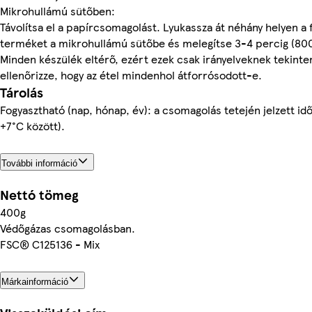
Mikrohullámú sütőben:
Távolítsa el a papírcsomagolást. Lyukassza át néhány helyen a f
terméket a mikrohullámú sütőbe és melegítse 3-4 percig (800
Minden készülék eltérő, ezért ezek csak irányelveknek tekinte
ellenőrizze, hogy az étel mindenhol átforrósodott-e.
Tárolás
Fogyasztható (nap, hónap, év): a csomagolás tetején jelzett id
+7°C között).
További információ
Nettó tömeg
400g
Védőgázas csomagolásban.
FSC® C125136 - Mix
Márkainformáció