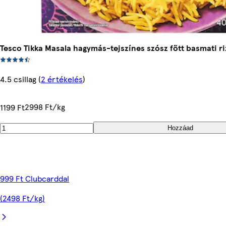
Tesco Tikka Masala hagymás-tejszínes szósz főtt basmati riz
4.5 csillag
(
2 értékelés
)
2998 Ft/kg
1199 Ft
Hozzáad
999 Ft Clubcarddal
(2498 Ft/kg)