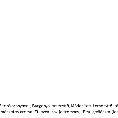
áltozó arányban), Burgonyakeményítő, Módosított keményítő (tá
Természetes aroma, Étkezési sav (citromsav), Emulgeálószer (lec