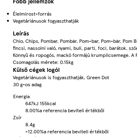
Főbb jellemzők
Élelmirost-forrás
Vegetáriánusok fogyaszthatják
Leírás
Chio, Chips, Pombar, Pombär, Pom-bar, Pom-bär, Pom Bar,
fincsi, nassolni való, nyami, buli, parti, foci, barátok, 
Könnyű és ropogós, mackó formájú krumplicsemege. A Po
Csomagolás mérete: 0.15kg
Külső cégek logói
Vegetáriánusok is fogyaszthatják, Green Dot
30 g-os adag
Energia
647kJ
155kcal
8.00%
a referencia beviteli értékből
Zsír
8.4g
-
12.00%
a referencia beviteli értékből