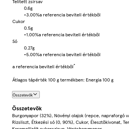
Telített zsírsav
0.6g
-
3.00%
a referencia beviteli értékből
Cukor
0.5g
-
1.00%
a referencia beviteli értékből
Só
0.27g
-
5.00%
a referencia beviteli értékből
*
a referencia beviteli értékből
Átlagos tápérték 100 g termékben: Energia 100 g
Összetevők
Összetevők
Burgonyapor (32%), Növényi olajok (repce, napraforgó v
Rizsliszt, Étkezési só (0, 90%), Cukor, Élesztőkivonat, 
Karamellizált cukorszirup, Vöröshagymapor