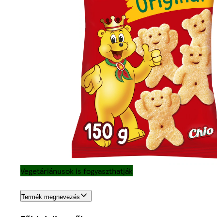
Vegetáriánusok is fogyaszthatják
Termék megnevezés