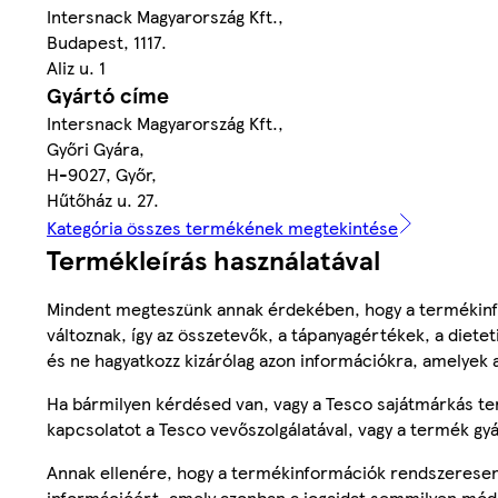
Intersnack Magyarország Kft.,
Budapest, 1117.
Aliz u. 1
Gyártó címe
Intersnack Magyarország Kft.,
Győri Gyára,
H-9027, Győr,
Hűtőház u. 27.
Kategória összes termékének megtekintése
Termékleírás használatával
Mindent megteszünk annak érdekében, hogy a termékinf
változnak, így az összetevők, a tápanyagértékek, a diete
és ne hagyatkozz kizárólag azon információkra, amelyek 
Ha bármilyen kérdésed van, vagy a Tesco sajátmárkás ter
kapcsolatot a Tesco vevőszolgálatával, vagy a termék gy
Annak ellenére, hogy a termékinformációk rendszeresen 
információért, amely azonban a jogaidat semmilyen mód