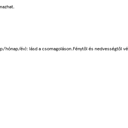
mazhat.
p/hónap/év): lásd a csomagoláson.Fénytől és nedvességtől vé