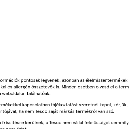
ormációk pontosak legyenek, azonban az élelmiszertermékek
tikai és allergén összetevők is. Minden esetben olvasd el a ter
a weboldalon találhatóak.
mékekkel kapcsolatban tájékoztatást szeretnél kapni, kérjük, 
ártójával, ha nem Tesco saját márkás termékről van szó.
frissítésre kerülnek, a Tesco nem vállal felelősséget semmily
on nem érinti.