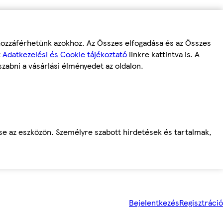
 hozzáférhetünk azokhoz. Az Összes elfogadása és az Összes
z
Adatkezelési és Cookie tájékoztató
linkre kattintva is. A
szabni a vásárlási élményedet az oldalon.
ése az eszközön. Személyre szabott hirdetések és tartalmak,
Bejelentkezés
Regisztráció