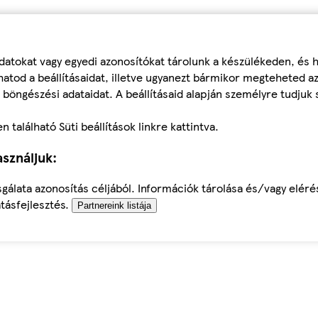
datokat vagy egyedi azonosítókat tárolunk a készülékeden, és
atod a beállításaidat, illetve ugyanezt bármikor megteheted a
 böngészési adataidat. A beállításaid alapján személyre tudjuk 
található Süti beállítások linkre kattintva.
sználjuk:
sgálata azonosítás céljából. Információk tárolása és/vagy elér
tásfejlesztés.
Partnereink listája