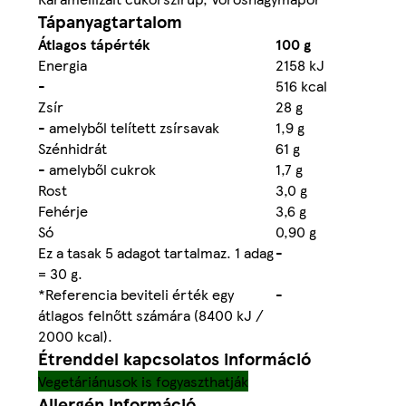
Tápanyagtartalom
Átlagos tápérték
100 g
Energia
2158 kJ
-
516 kcal
Zsír
28 g
- amelyből telített zsírsavak
1,9 g
Szénhidrát
61 g
- amelyből cukrok
1,7 g
Rost
3,0 g
Fehérje
3,6 g
Só
0,90 g
Ez a tasak 5 adagot tartalmaz. 1 adag
-
= 30 g.
*Referencia beviteli érték egy
-
átlagos felnőtt számára (8400 kJ /
2000 kcal).
Étrenddel kapcsolatos információ
Vegetáriánusok is fogyaszthatják
Allergén információ