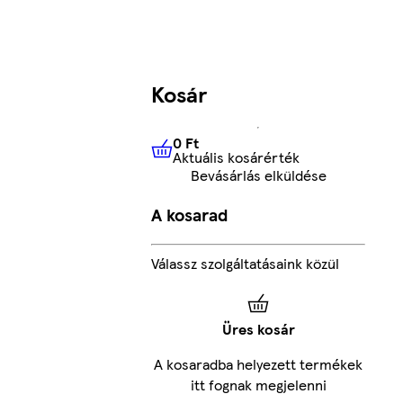
Kosár
0 Ft
Aktuális kosárérték
0 Ft
Aktuális kosárérték
Bevásárlás elküldése
A kosarad
Válassz szolgáltatásaink közül
Üres kosár
A kosaradba helyezett termékek
itt fognak megjelenni