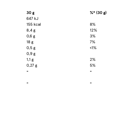
30 g
%* (30 g)
647 kJ
155 kcal
8%
8,4 g
12%
0,6 g
3%
18 g
7%
0,5 g
<1%
0,9 g
1,1 g
2%
0,27 g
5%
-
-
-
-