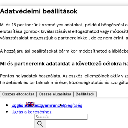
Adatvédelmi beállítások
Mi és 18 partnerünk személyes adatokat, például böngészési a
elutasítása gombok kiválasztásával elfogadhatod vagy módosíth
választásaidat megosztjuk a partnereinkkel, de ez nem érinti a
A hozzájárulási beállításokat bármikor módosíthatod a láblécben 
Mi és partnereink adataidat a következő célokra ha
Pontos helyadatok használata. Az eszköz jellemzőinek aktív viz
hirdetések és tartalmak mérése, közönségkutatás és szolgálta
Összes elfogadása
Összes elutasítása
Beállítások
Ugrás a fő tartalomra
English
Hogyan rendelj
Segítség
Ugrás a kereséshez