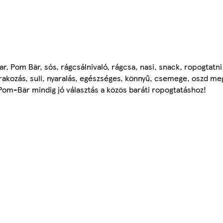
 Pom Bär, sós, rágcsálnivaló, rágcsa, nasi, snack, ropogtatni 
szórakozás, suli, nyaralás, egészséges, könnyű, csemege, oszd meg
m-Bär mindig jó választás a közös baráti ropogtatáshoz!