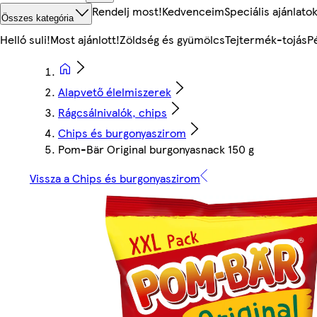
Rendelj most!
Kedvenceim
Speciális ajánlato
Összes kategória
Helló suli!
Most ajánlott!
Zöldség és gyümölcs
Tejtermék-tojás
P
Alapvető élelmiszerek
Rágcsálnivalók, chips
Chips és burgonyaszirom
Pom-Bär Original burgonyasnack 150 g
Vissza a Chips és burgonyaszirom