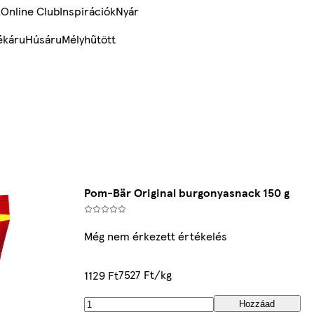
k
Online Club
Inspirációk
Nyár
ékáru
Húsáru
Mélyhűtött
Pom-Bär Original burgonyasnack 150 g
Még nem érkezett értékelés
7527 Ft/kg
1129 Ft
Hozzáad