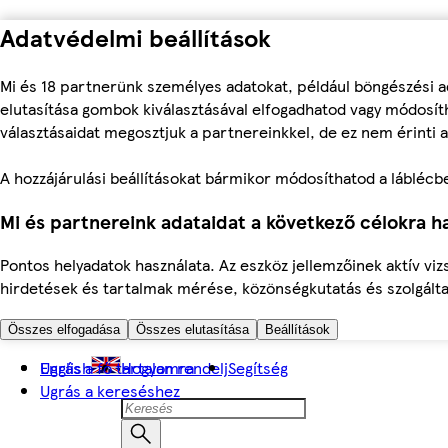
Adatvédelmi beállítások
Mi és 18 partnerünk személyes adatokat, például böngészési a
elutasítása gombok kiválasztásával elfogadhatod vagy módosíth
választásaidat megosztjuk a partnereinkkel, de ez nem érinti a
A hozzájárulási beállításokat bármikor módosíthatod a láblécben 
Mi és partnereink adataidat a következő célokra ha
Pontos helyadatok használata. Az eszköz jellemzőinek aktív viz
hirdetések és tartalmak mérése, közönségkutatás és szolgálta
Összes elfogadása
Összes elutasítása
Beállítások
Ugrás a fő tartalomra
English
Hogyan rendelj
Segítség
Ugrás a kereséshez