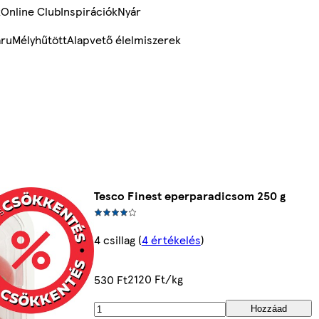
k
Online Club
Inspirációk
Nyár
ru
Mélyhűtött
Alapvető élelmiszerek
Tesco Finest eperparadicsom 250 g
4 csillag
(
4 értékelés
)
2120 Ft/kg
530 Ft
Hozzáad