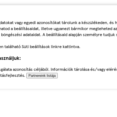
datokat vagy egyedi azonosítókat tárolunk a készülékeden, és
atod a beállításaidat, illetve ugyanezt bármikor megteheted a
 böngészési adataidat. A beállításaid alapján személyre tudjuk 
található Süti beállítások linkre kattintva.
sználjuk:
sgálata azonosítás céljából. Információk tárolása és/vagy elér
tásfejlesztés.
Partnereink listája