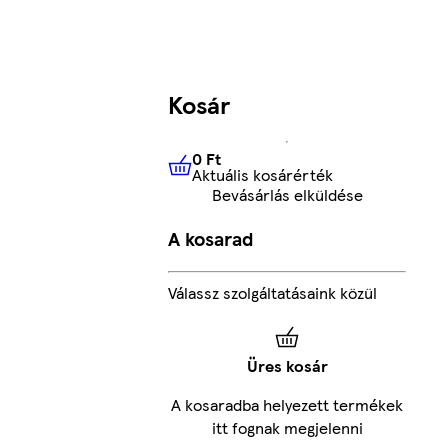
Kosár
0 Ft
Aktuális kosárérték
0 Ft
Aktuális kosárérték
Bevásárlás elküldése
A kosarad
Válassz szolgáltatásaink közül
Üres kosár
A kosaradba helyezett termékek
itt fognak megjelenni