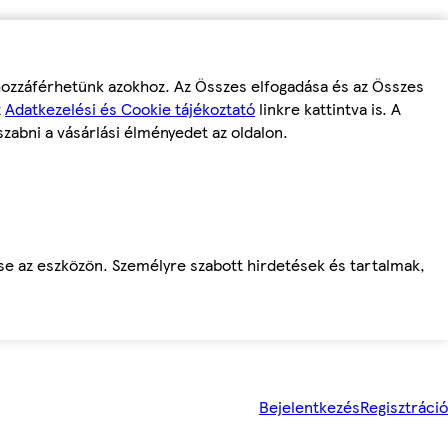
 hozzáférhetünk azokhoz. Az Összes elfogadása és az Összes
z
Adatkezelési és Cookie tájékoztató
linkre kattintva is. A
szabni a vásárlási élményedet az oldalon.
ése az eszközön. Személyre szabott hirdetések és tartalmak,
Bejelentkezés
Regisztráció