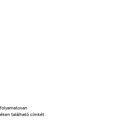
 folyamatosan
méken található címkét