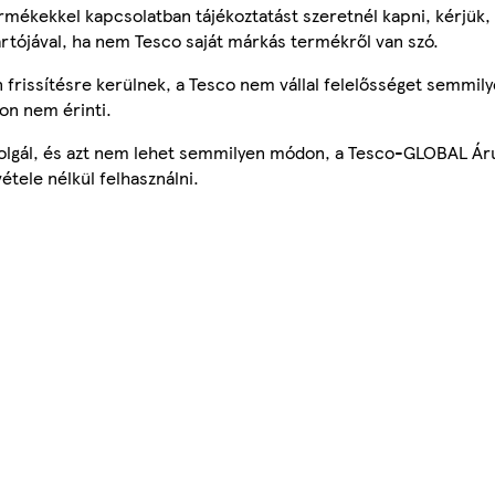
mékekkel kapcsolatban tájékoztatást szeretnél kapni, kérjük, 
ártójával, ha nem Tesco saját márkás termékről van szó.
frissítésre kerülnek, a Tesco nem vállal felelősséget semmily
on nem érinti.
szolgál, és azt nem lehet semmilyen módon, a Tesco-GLOBAL Ár
étele nélkül felhasználni.