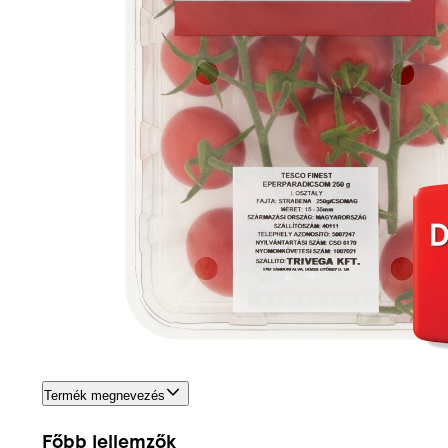
Termék megnevezés
Főbb jellemzők