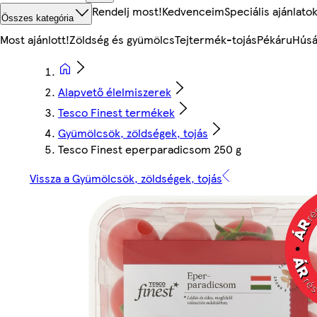
Rendelj most!
Kedvenceim
Speciális ajánlato
Összes kategória
Most ajánlott!
Zöldség és gyümölcs
Tejtermék-tojás
Pékáru
Húsá
Alapvető élelmiszerek
Tesco Finest termékek
Gyümölcsök, zöldségek, tojás
Tesco Finest eperparadicsom 250 g
Vissza a Gyümölcsök, zöldségek, tojás