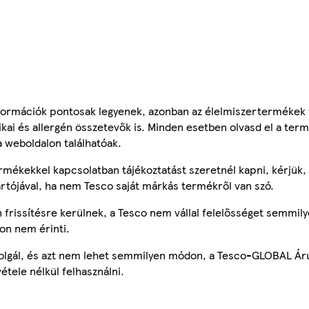
ormációk pontosak legyenek, azonban az élelmiszertermékek
tikai és allergén összetevők is. Minden esetben olvasd el a ter
a weboldalon találhatóak.
mékekkel kapcsolatban tájékoztatást szeretnél kapni, kérjük, 
ártójával, ha nem Tesco saját márkás termékről van szó.
frissítésre kerülnek, a Tesco nem vállal felelősséget semmily
on nem érinti.
szolgál, és azt nem lehet semmilyen módon, a Tesco-GLOBAL Ár
étele nélkül felhasználni.