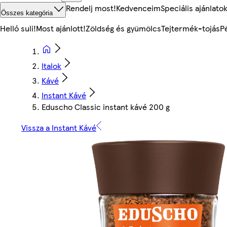
Rendelj most!
Kedvenceim
Speciális ajánlato
Összes kategória
Helló suli!
Most ajánlott!
Zöldség és gyümölcs
Tejtermék-tojás
P
Italok
Kávé
Instant Kávé
Eduscho Classic instant kávé 200 g
Vissza a Instant Kávé