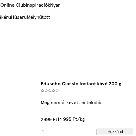
k
Online Club
Inspirációk
Nyár
ékáru
Húsáru
Mélyhűtött
Eduscho Classic instant kávé 200 g
Még nem érkezett értékelés
14 995 Ft/kg
2999 Ft
Hozzáad