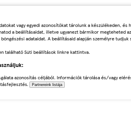
datokat vagy egyedi azonosítókat tárolunk a készülékeden, és
atod a beállításaidat, illetve ugyanezt bármikor megteheted a
 böngészési adataidat. A beállításaid alapján személyre tudjuk 
található Süti beállítások linkre kattintva.
sználjuk:
sgálata azonosítás céljából. Információk tárolása és/vagy elér
tásfejlesztés.
Partnereink listája