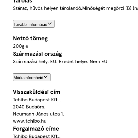
Tárolás
Száraz, hűvös helyen tárolandó.Minőségét megőrzi (B) (n
További információ
Nettó tömeg
200g ℮
Származási ország
Származási hely: EU. Eredet helye: Nem EU
Márkainformáció
Visszaküldési cím
Tchibo Budapest Kft.,
2040 Budaörs,
Neumann János utca 1.
www.tchibo.hu
Forgalmazó címe
Tchibo Budapest Kft.,