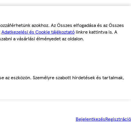
 hozzáférhetünk azokhoz. Az Összes elfogadása és az Összes
z
Adatkezelési és Cookie tájékoztató
linkre kattintva is. A
szabni a vásárlási élményedet az oldalon.
ése az eszközön. Személyre szabott hirdetések és tartalmak,
Bejelentkezés
Regisztráció