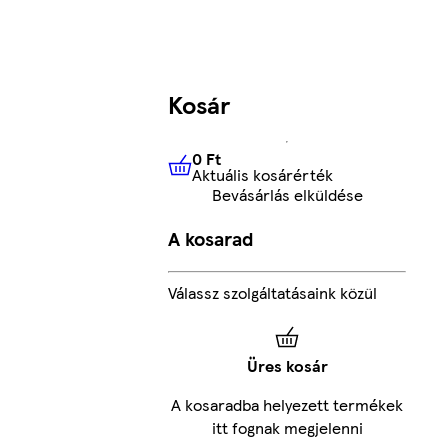
Kosár
0 Ft
Aktuális kosárérték
0 Ft
Aktuális kosárérték
Bevásárlás elküldése
A kosarad
Válassz szolgáltatásaink közül
Üres kosár
A kosaradba helyezett termékek
itt fognak megjelenni