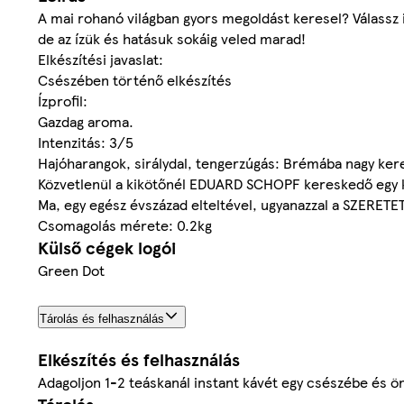
A mai rohanó világban gyors megoldást keresel? Válassz in
de az ízük és hatásuk sokáig veled marad!
Elkészítési javaslat:
Csészében történő elkészítés
Ízprofil:
Gazdag aroma.
Intenzitás: 3/5
Hajóharangok, sirálydal, tengerzúgás: Brémába nagy k
Közvetlenül a kikötőnél EDUARD SCHOPF kereskedő egy kis 
Ma, egy egész évszázad elteltével, ugyanazzal a SZERETE
Csomagolás mérete: 0.2kg
Külső cégek logói
Green Dot
Tárolás és felhasználás
Elkészítés és felhasználás
Adagoljon 1-2 teáskanál instant kávét egy csészébe és ön