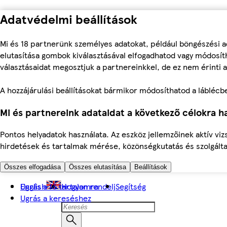
Adatvédelmi beállítások
Mi és 18 partnerünk személyes adatokat, például böngészési a
elutasítása gombok kiválasztásával elfogadhatod vagy módosíth
választásaidat megosztjuk a partnereinkkel, de ez nem érinti a
A hozzájárulási beállításokat bármikor módosíthatod a láblécben 
Mi és partnereink adataidat a következő célokra ha
Pontos helyadatok használata. Az eszköz jellemzőinek aktív viz
hirdetések és tartalmak mérése, közönségkutatás és szolgálta
Összes elfogadása
Összes elutasítása
Beállítások
Ugrás a fő tartalomra
English
Hogyan rendelj
Segítség
Ugrás a kereséshez