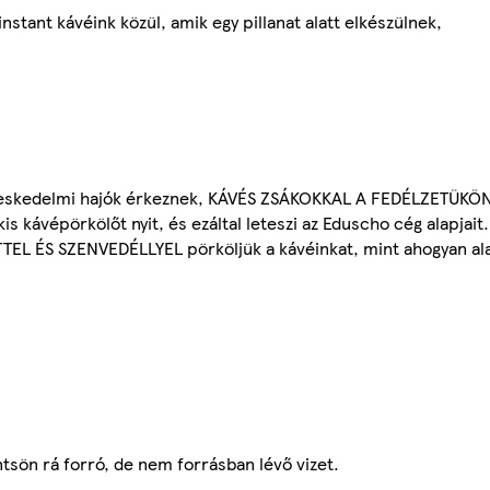
stant kávéink közül, amik egy pillanat alatt elkészülnek,
ereskedelmi hajók érkeznek, KÁVÉS ZSÁKOKKAL A FEDÉLZETÜKÖ
kávépörkölőt nyit, és ezáltal leteszi az Eduscho cég alapjait.
TTEL ÉS SZENVEDÉLLYEL pörköljük a kávéinkat, mint ahogyan ala
tsön rá forró, de nem forrásban lévő vizet.