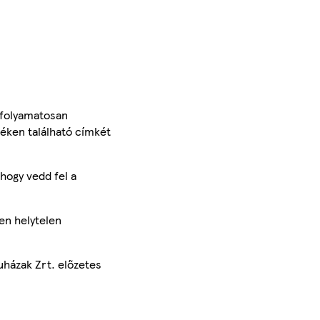
 folyamatosan
méken található címkét
hogy vedd fel a
en helytelen
uházak Zrt. előzetes