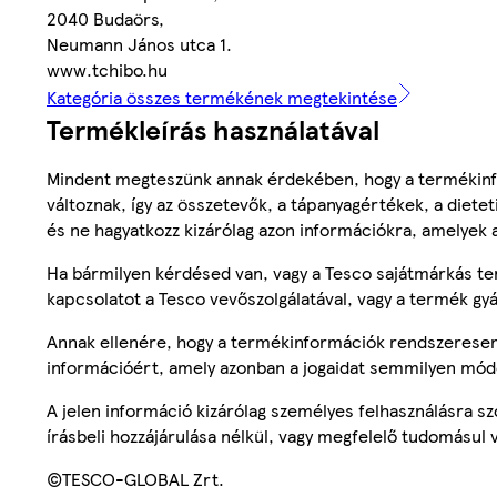
2040 Budaörs,
Neumann János utca 1.
www.tchibo.hu
Kategória összes termékének megtekintése
Termékleírás használatával
Mindent megteszünk annak érdekében, hogy a termékinf
változnak, így az összetevők, a tápanyagértékek, a diete
és ne hagyatkozz kizárólag azon információkra, amelyek 
Ha bármilyen kérdésed van, vagy a Tesco sajátmárkás ter
kapcsolatot a Tesco vevőszolgálatával, vagy a termék gy
Annak ellenére, hogy a termékinformációk rendszeresen 
információért, amely azonban a jogaidat semmilyen mód
A jelen információ kizárólag személyes felhasználásra 
írásbeli hozzájárulása nélkül, vagy megfelelő tudomásul v
©TESCO-GLOBAL Zrt.