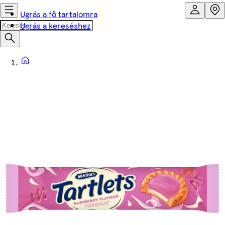
Ugrás a fő tartalomra
Ugrás a kereséshez