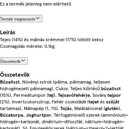
Ez a termék jelenleg nem elérhető
Termék megnevezés
Leírás
Tejes (14%) és málnás krémmel (17%) töltött keksz
Csomagolás mérete: 0.1kg
Összetevők
Összetevők
Búzaliszt
, Növényi zsírok (pálma, pálmamag, teljesen
hidrogénezett pálmamag), Cukor, Teljes kiőrlésű
búzaliszt
(15%), Permeátumpor (
tej
),
Tejsavófehérje
, Sovány
tejpor
(2%), Invertcukorszirup, Fehér csokoládé (
tejet
és
szóját
tartalmaz), Málnapép (1, 1%),
Tojás
, Malátakivonat (
glutén
),
Búzakorpa
,
Joghurtpor
, Térfogatnövelő szerek (ammónium-
hidrogén-karbonát, dinátrium-difoszfát, nátrium-hidrogén-
karbonát), Só, Emulgeálószerek (nátrium-sztearol-2-laktilát,