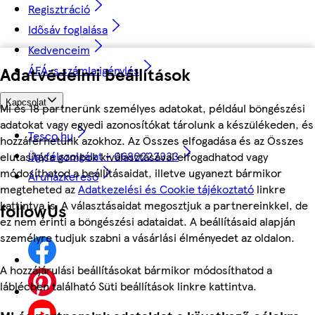
Regisztráció
Idősáv foglalása
Kedvenceim
ÁFÁ-s számla igénylés
Adatvédelmi beállítások
Kapcsolat
Mi és 18 partnerünk személyes adatokat, például böngészési
adatokat vagy egyedi azonosítókat tárolunk a készülékeden, és
Tesco.hu
hozzáférhetünk azokhoz. Az Összes elfogadása és az Összes
Ügyfélszolgálat - 0680222333
elutasítása gombok kiválasztásával elfogadhatod vagy
módosíthatod a beállításaidat, illetve ugyanezt bármikor
Áruházkereső
megteheted az
Adatkezelési és Cookie tájékoztató
linkre
kattintva is. A választásaidat megosztjuk a partnereinkkel, de
followUs
ez nem érinti a böngészési adataidat. A beállításaid alapján
személyre tudjuk szabni a vásárlási élményedet az oldalon.
A hozzájárulási beállításokat bármikor módosíthatod a
láblécben található Süti beállítások linkre kattintva.