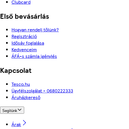
Clubcard
Első bevásárlás
Hogyan rendelj tőlünk?
Regisztráció
Idősáv foglalása
Kedvenceim
ÁFÁ-s számla igénylés
Kapcsolat
Tesco.hu
Ügyfélszolgálat - 0680222333
Áruházkereső
Segítünk
Árak