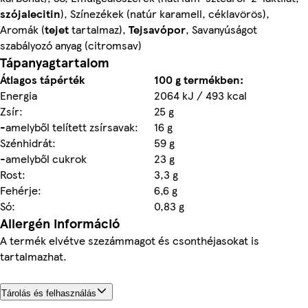
szójalecitin
), Színezékek (natúr karamell, céklavörös),
Aromák (
tejet
tartalmaz),
Tejsavópor
, Savanyúságot
szabályozó anyag (citromsav)
Tápanyagtartalom
Átlagos tápérték
100 g termékben:
Energia
2064 kJ / 493 kcal
Zsír:
25 g
-amelyből telített zsírsavak:
16 g
Szénhidrát:
59 g
-amelyből cukrok
23 g
Rost:
3,3 g
Fehérje:
6,6 g
Só:
0,83 g
Allergén információ
A termék elvétve szezámmagot és csonthéjasokat is
tartalmazhat.
Tárolás és felhasználás