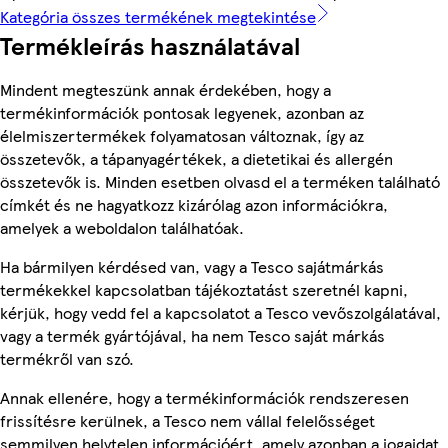
Kategória összes termékének megtekintése
Termékleírás használatával
Mindent megteszünk annak érdekében, hogy a
termékinformációk pontosak legyenek, azonban az
élelmiszertermékek folyamatosan változnak, így az
összetevők, a tápanyagértékek, a dietetikai és allergén
összetevők is. Minden esetben olvasd el a terméken található
címkét és ne hagyatkozz kizárólag azon információkra,
amelyek a weboldalon találhatóak.
Ha bármilyen kérdésed van, vagy a Tesco sajátmárkás
termékekkel kapcsolatban tájékoztatást szeretnél kapni,
kérjük, hogy vedd fel a kapcsolatot a Tesco vevőszolgálatával,
vagy a termék gyártójával, ha nem Tesco saját márkás
termékről van szó.
Annak ellenére, hogy a termékinformációk rendszeresen
frissítésre kerülnek, a Tesco nem vállal felelősséget
semmilyen helytelen információért, amely azonban a jogaidat