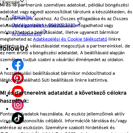
Kapcsolat
Mi és 18 partnerünk személyes adatokat, például böngészési
adatokat vagy egyedi azonosítókat tárolunk a készülékeden, és
Tesco.hu
hozzáférhetünk azokhoz. Az Összes elfogadása és az Összes
Ügyfélszolgálat - 0680222333
elutasítása gombok kiválasztásával elfogadhatod vagy
módosíthatod a beállításaidat, illetve ugyanezt bármikor
Áruházkereső
megteheted az
Adatkezelési és Cookie tájékoztató
linkre
kattintva is. A választásaidat megosztjuk a partnereinkkel, de
followUs
ez nem érinti a böngészési adataidat. A beállításaid alapján
személyre tudjuk szabni a vásárlási élményedet az oldalon.
A hozzájárulási beállításokat bármikor módosíthatod a
láblécben található Süti beállítások linkre kattintva.
Mi és partnereink adataidat a következő célokra
használjuk:
Pontos helyadatok használata. Az eszköz jellemzőinek aktív
vizsgálata azonosítás céljából. Információk tárolása és/vagy
elérése az eszközön. Személyre szabott hirdetések és