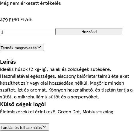
Még nem érkezett értékelés
60 Ft/db
479 Ft
Hozzáad
Termék megnevezés
Leírás
Ideális húsok (2 kg-ig), halak és zöldségek sütésére.
Használatával egészséges, alacsony kalóriatartalmú ételeket
készíthet zsír vagy olaj hozzáadása nélkül. Megőriz minden
szaftot, ízt és aromát. Könnyen használható, és tisztán tartja a
sütőt, a mikrohullámú sütőt és a serpenyőket.
Külső cégek logói
Élelmiszerekkel érintkező, Green Dot, Möbius-szalag
Tárolás és felhasználás