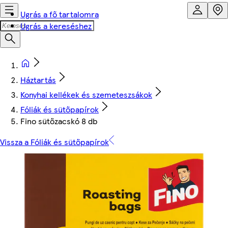
Ugrás a fő tartalomra
Ugrás a kereséshez
Háztartás
Konyhai kellékek és szemeteszsákok
Fóliák és sütőpapírok
Fino sütőzacskó 8 db
Vissza a Fóliák és sütőpapírok