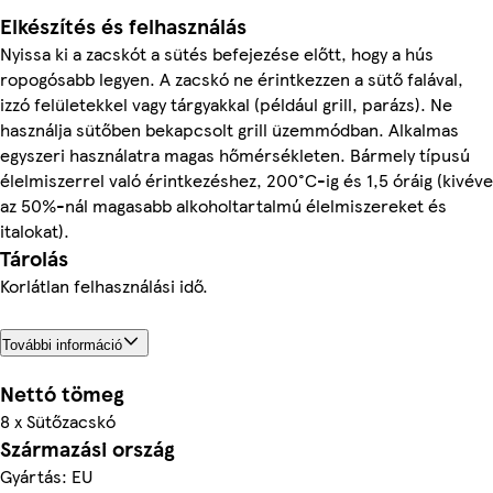
Elkészítés és felhasználás
Nyissa ki a zacskót a sütés befejezése előtt, hogy a hús
ropogósabb legyen. A zacskó ne érintkezzen a sütő falával,
izzó felületekkel vagy tárgyakkal (például grill, parázs). Ne
használja sütőben bekapcsolt grill üzemmódban. Alkalmas
egyszeri használatra magas hőmérsékleten. Bármely típusú
élelmiszerrel való érintkezéshez, 200°C-ig és 1,5 óráig (kivéve
az 50%-nál magasabb alkoholtartalmú élelmiszereket és
italokat).
Tárolás
Korlátlan felhasználási idő.
További információ
Nettó tömeg
8 x Sütőzacskó
Származási ország
Gyártás: EU