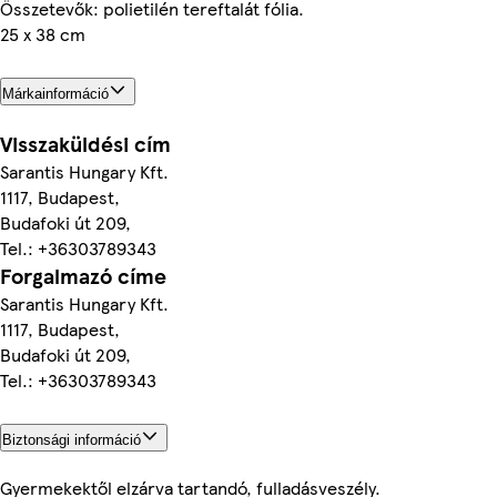
Összetevők: polietilén tereftalát fólia.
25 x 38 cm
Márkainformáció
Visszaküldési cím
Sarantis Hungary Kft.
1117, Budapest,
Budafoki út 209,
Tel.: +36303789343
Forgalmazó címe
Sarantis Hungary Kft.
1117, Budapest,
Budafoki út 209,
Tel.: +36303789343
Biztonsági információ
Gyermekektől elzárva tartandó, fulladásveszély.