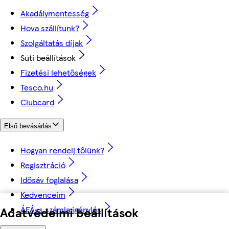
Akadálymentesség
Hova szállítunk?
Szolgáltatás díjak
Süti beállítások
Fizetési lehetőségek
Tesco.hu
Clubcard
Első bevásárlás
Hogyan rendelj tőlünk?
Regisztráció
Idősáv foglalása
Kedvenceim
ÁFÁ-s számla igénylés
Adatvédelmi beállítások