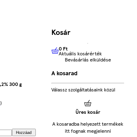
Kosár
0 Ft
Aktuális kosárérték
0 Ft
Aktuális kosárérték
Bevásárlás elküldése
A kosarad
3,2% 300 g
Válassz szolgáltatásaink közül
s
)
Üres kosár
A kosaradba helyezett termékek
itt fognak megjelenni
Hozzáad