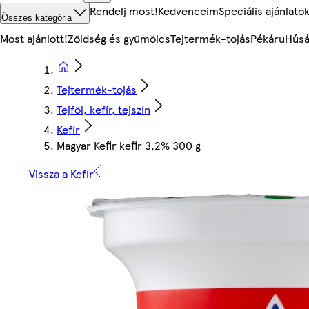
Rendelj most!
Kedvenceim
Speciális ajánlato
Összes kategória
Most ajánlott!
Zöldség és gyümölcs
Tejtermék-tojás
Pékáru
Húsá
Tejtermék-tojás
Tejföl, kefír, tejszín
Kefír
Magyar Kefir kefir 3,2% 300 g
Vissza a Kefír