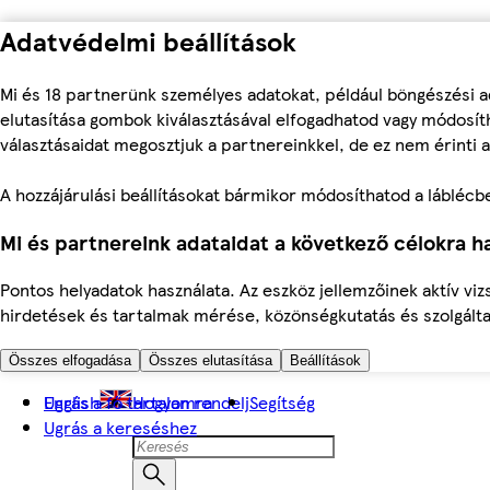
Adatvédelmi beállítások
Mi és 18 partnerünk személyes adatokat, például böngészési a
elutasítása gombok kiválasztásával elfogadhatod vagy módosíth
választásaidat megosztjuk a partnereinkkel, de ez nem érinti a
A hozzájárulási beállításokat bármikor módosíthatod a láblécben 
Mi és partnereink adataidat a következő célokra ha
Pontos helyadatok használata. Az eszköz jellemzőinek aktív viz
hirdetések és tartalmak mérése, közönségkutatás és szolgálta
Összes elfogadása
Összes elutasítása
Beállítások
Ugrás a fő tartalomra
English
Hogyan rendelj
Segítség
Ugrás a kereséshez