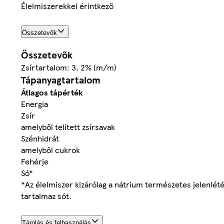
Élelmiszerekkel érintkező
Összetevők
Összetevők
Zsírtartalom: 3, 2% (m/m)
Tápanyagtartalom
Átlagos tápérték
Energia
Zsír
amelyből telített zsírsavak
Szénhidrát
amelyből cukrok
Fehérje
Só*
*Az élelmiszer kizárólag a nátrium természetes jelenlét
tartalmaz sót.
Tárolás és felhasználás