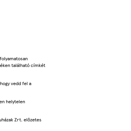
 folyamatosan
méken található címkét
hogy vedd fel a
en helytelen
uházak Zrt. előzetes