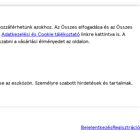
 hozzáférhetünk azokhoz. Az Összes elfogadása és az Összes
z
Adatkezelési és Cookie tájékoztató
linkre kattintva is. A
szabni a vásárlási élményedet az oldalon.
ése az eszközön. Személyre szabott hirdetések és tartalmak,
Bejelentkezés
Regisztráció