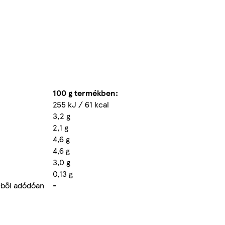
100 g termékben:
255 kJ / 61 kcal
3,2 g
2,1 g
4,6 g
4,6 g
3,0 g
0,13 g
éből adódóan
-