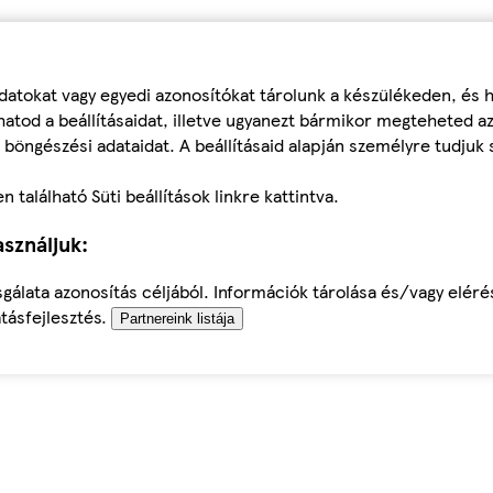
datokat vagy egyedi azonosítókat tárolunk a készülékeden, és
atod a beállításaidat, illetve ugyanezt bármikor megteheted a
 böngészési adataidat. A beállításaid alapján személyre tudjuk 
található Süti beállítások linkre kattintva.
sználjuk:
sgálata azonosítás céljából. Információk tárolása és/vagy elér
tásfejlesztés.
Partnereink listája