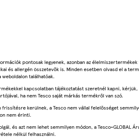
ormációk pontosak legyenek, azonban az élelmiszertermékek
tikai és allergén összetevők is. Minden esetben olvasd el a ter
a weboldalon találhatóak.
mékekkel kapcsolatban tájékoztatást szeretnél kapni, kérjük, 
ártójával, ha nem Tesco saját márkás termékről van szó.
frissítésre kerülnek, a Tesco nem vállal felelősséget semmily
on nem érinti.
szolgál, és azt nem lehet semmilyen módon, a Tesco-GLOBAL Ár
étele nélkül felhasználni.