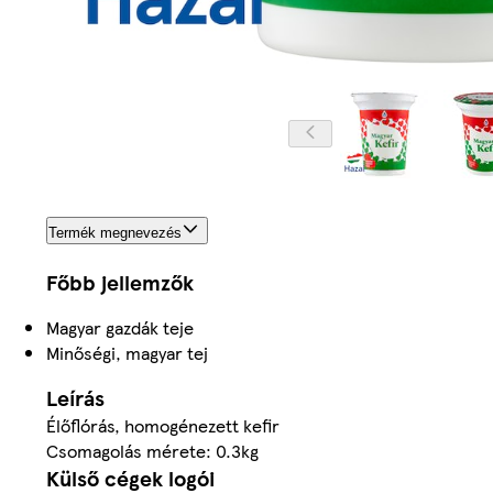
Termék megnevezés
Főbb jellemzők
Magyar gazdák teje
Minőségi, magyar tej
Leírás
Élőflórás, homogénezett kefir
Csomagolás mérete: 0.3kg
Külső cégek logói