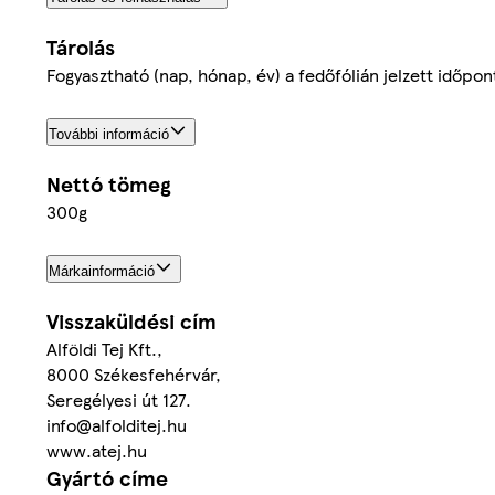
Tárolás
Fogyasztható (nap, hónap, év) a fedőfólián jelzett időpon
További információ
Nettó tömeg
300g
Márkainformáció
Visszaküldési cím
Alföldi Tej Kft.,
8000 Székesfehérvár,
Seregélyesi út 127.
info@alfolditej.hu
www.atej.hu
Gyártó címe