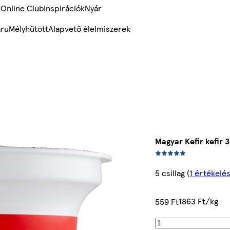
k
Online Club
Inspirációk
Nyár
ru
Mélyhűtött
Alapvető élelmiszerek
Magyar Kefir kefir 
5 csillag
(
1 értékelé
1863 Ft/kg
559 Ft