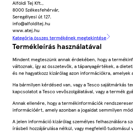
Alföldi Tej Kft.,
8000 Székesfehérvár,
Seregélyesi út 127.
info@alfolditej.hu
www.atej.hu
Kategória összes termékének megtekintése
Termékleírás használatával
Mindent megteszünk annak érdekében, hogy a termékinf
változnak, így az összetevők, a tápanyagértékek, a diete
és ne hagyatkozz kizárólag azon információkra, amelyek 
Ha bármilyen kérdésed van, vagy a Tesco sajátmárkás ter
kapcsolatot a Tesco vevőszolgálatával, vagy a termék gy
Annak ellenére, hogy a termékinformációk rendszeresen 
információért, amely azonban a jogaidat semmilyen mód
A jelen információ kizárólag személyes felhasználásra 
írásbeli hozzájárulása nélkül, vagy megfelelő tudomásul v