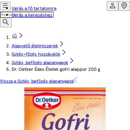
Ugrás a fő tartalomra
Ugrás a kereséshez
Alapvető élelmiszerek
Sütés-főzés hozzávalók
Sütés, befőzés alapanyagok
Dr. Oetker Édes Ételek gofri alappor 200 g
Vissza a Sütés, befőzés alapanyagok