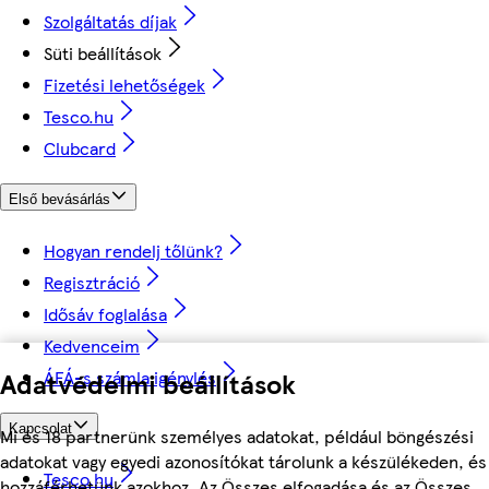
Szolgáltatás díjak
Süti beállítások
Fizetési lehetőségek
Tesco.hu
Clubcard
Első bevásárlás
Hogyan rendelj tőlünk?
Regisztráció
Idősáv foglalása
Kedvenceim
Adatvédelmi beállítások
ÁFÁ-s számla igénylés
Kapcsolat
Mi és 18 partnerünk személyes adatokat, például böngészési
adatokat vagy egyedi azonosítókat tárolunk a készülékeden, és
Tesco.hu
hozzáférhetünk azokhoz. Az Összes elfogadása és az Összes