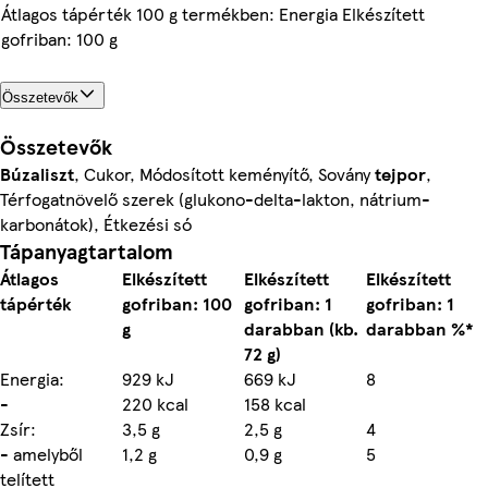
Átlagos tápérték 100 g termékben: Energia Elkészített
gofriban: 100 g
Összetevők
Összetevők
Búzaliszt
, Cukor, Módosított keményítő, Sovány
tejpor
,
Térfogatnövelő szerek (glukono-delta-lakton, nátrium-
karbonátok), Étkezési só
Tápanyagtartalom
Átlagos
Elkészített
Elkészített
Elkészített
tápérték
gofriban: 100
gofriban: 1
gofriban: 1
g
darabban (kb.
darabban %*
72 g)
Energia:
929 kJ
669 kJ
8
-
220 kcal
158 kcal
Zsír:
3,5 g
2,5 g
4
- amelyből
1,2 g
0,9 g
5
telített