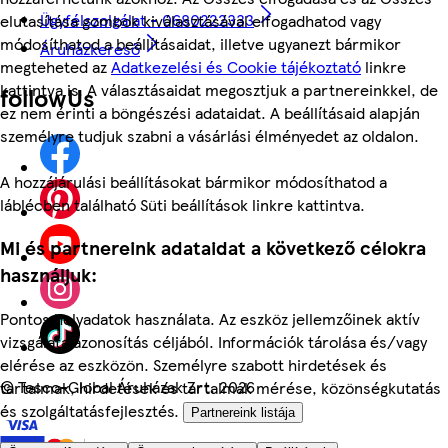
Ügyfélszolgálat - 0680222333
elutasítása gombok kiválasztásával elfogadhatod vagy
módosíthatod a beállításaidat, illetve ugyanezt bármikor
Áruházkereső
megteheted az
Adatkezelési és Cookie tájékoztató
linkre
kattintva is. A választásaidat megosztjuk a partnereinkkel, de
followUs
ez nem érinti a böngészési adataidat. A beállításaid alapján
személyre tudjuk szabni a vásárlási élményedet az oldalon.
A hozzájárulási beállításokat bármikor módosíthatod a
láblécben található Süti beállítások linkre kattintva.
Mi és partnereink adataidat a következő célokra
használjuk:
Pontos helyadatok használata. Az eszköz jellemzőinek aktív
vizsgálata azonosítás céljából. Információk tárolása és/vagy
elérése az eszközön. Személyre szabott hirdetések és
©
Tesco-Global Áruházak Zrt. 2026
tartalmak, hirdetések és tartalmak mérése, közönségkutatás
és szolgáltatásfejlesztés.
Partnereink listája