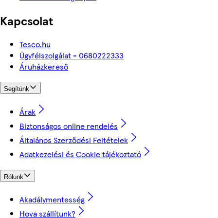
Kapcsolat
Tesco.hu
Ügyfélszolgálat - 0680222333
Áruházkereső
Segítünk
Árak
Biztonságos online rendelés
Általános Szerződési Feltételek
Adatkezelési és Cookie tájékoztató
Rólunk
Akadálymentesség
Hova szállítunk?