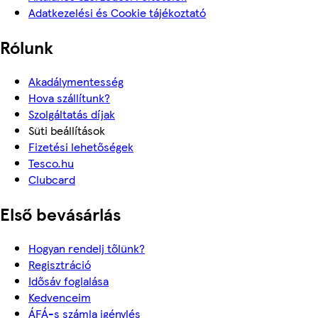
Adatkezelési és Cookie tájékoztató
Rólunk
Akadálymentesség
Hova szállítunk?
Szolgáltatás díjak
Süti beállítások
Fizetési lehetőségek
Tesco.hu
Clubcard
Első bevásárlás
Hogyan rendelj tőlünk?
Regisztráció
Idősáv foglalása
Kedvenceim
ÁFÁ-s számla igénylés