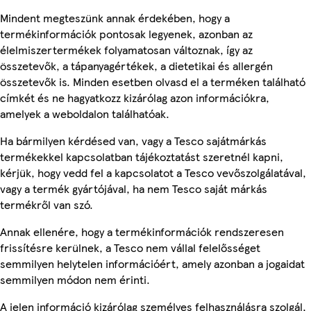
Mindent megteszünk annak érdekében, hogy a
termékinformációk pontosak legyenek, azonban az
élelmiszertermékek folyamatosan változnak, így az
összetevők, a tápanyagértékek, a dietetikai és allergén
összetevők is. Minden esetben olvasd el a terméken található
címkét és ne hagyatkozz kizárólag azon információkra,
amelyek a weboldalon találhatóak.
Ha bármilyen kérdésed van, vagy a Tesco sajátmárkás
termékekkel kapcsolatban tájékoztatást szeretnél kapni,
kérjük, hogy vedd fel a kapcsolatot a Tesco vevőszolgálatával,
vagy a termék gyártójával, ha nem Tesco saját márkás
termékről van szó.
Annak ellenére, hogy a termékinformációk rendszeresen
frissítésre kerülnek, a Tesco nem vállal felelősséget
semmilyen helytelen információért, amely azonban a jogaidat
semmilyen módon nem érinti.
A jelen információ kizárólag személyes felhasználásra szolgál,