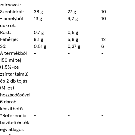
zsírsavak:
Szénhidrát:
38 g
27 g
10
- amelyből
13 g
9,2 g
10
cukrok:
Rost:
0,7 g
0,5 g
Fehérje:
8,1 g
5,8 g
12
Só:
0,51 g
0,37 g
6
A termékből
-
-
-
150 ml tej
(1,5%-os
zsírtartalmú)
és 2 db tojás
(M-es)
hozzáadásával
6 darab
készíthető.
*Referencia
-
-
-
beviteli érték
egy átlagos