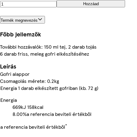
Hozzáad
Termék megnevezés
Főbb jellemzők
További hozzávalók: 150 ml tej, 2 darab tojás
6 darab friss, meleg gofri elkészítéséhez
Leírás
Gofri alappor
Csomagolás mérete: 0.2kg
Energia 1 darab elkészített gofriban (kb. 72 g)
Energia
669kJ
158kcal
8.00%
a referencia beviteli értékből
*
a referencia beviteli értékből