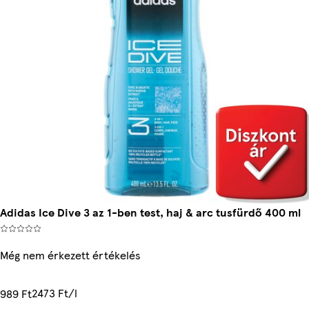
Adidas Ice Dive 3 az 1-ben test, haj & arc tusfürdő 400 ml
Még nem érkezett értékelés
2473 Ft/l
989 Ft