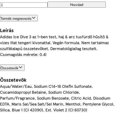
Hozzáad
Termék megnevezés
Leírás
Adidas Ice Dive 3 az 1-ben test, haj & arc tusfürdő hűsítő &
vizes illat tengeri kivonattal. Vegán formula. Nem tartalmaz
szulfátalapú összetevőket. Dermatológiailag tesztelt.
Csomagolás mérete: 0.4l
Összetevők
Összetevők
Aqua/Water/Eau, Sodium C14-16 Olefin Sulfonate,
Cocamidopropyl Betaine, Sodium Chloride,
Parfum/Fragrance, Sodium Benzoate, Citric Acid, Disodium
EDTA, Maris Sal/Sea Salt/Sel Marin, Menthol, Pentylene Glycol,
Silica, Blue 1 (CI 42090), Ext. Violet 2 (CI 60730)