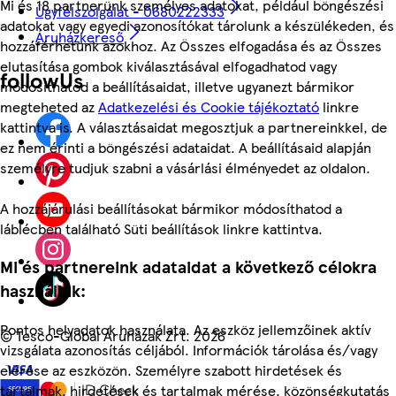
Mi és 18 partnerünk személyes adatokat, például böngészési
Ügyfélszolgálat - 0680222333
adatokat vagy egyedi azonosítókat tárolunk a készülékeden, és
Áruházkereső
hozzáférhetünk azokhoz. Az Összes elfogadása és az Összes
elutasítása gombok kiválasztásával elfogadhatod vagy
followUs
módosíthatod a beállításaidat, illetve ugyanezt bármikor
megteheted az
Adatkezelési és Cookie tájékoztató
linkre
kattintva is. A választásaidat megosztjuk a partnereinkkel, de
ez nem érinti a böngészési adataidat. A beállításaid alapján
személyre tudjuk szabni a vásárlási élményedet az oldalon.
A hozzájárulási beállításokat bármikor módosíthatod a
láblécben található Süti beállítások linkre kattintva.
Mi és partnereink adataidat a következő célokra
használjuk:
Pontos helyadatok használata. Az eszköz jellemzőinek aktív
©
Tesco-Global Áruházak Zrt. 2026
vizsgálata azonosítás céljából. Információk tárolása és/vagy
elérése az eszközön. Személyre szabott hirdetések és
tartalmak, hirdetések és tartalmak mérése, közönségkutatás