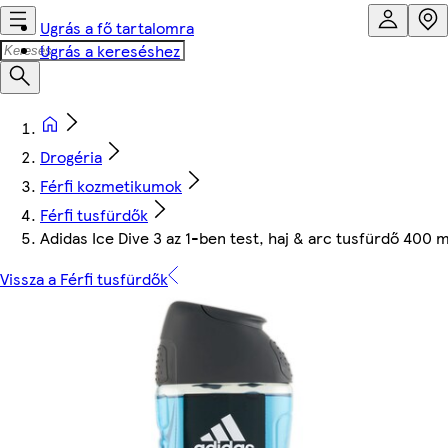
Ugrás a fő tartalomra
Ugrás a kereséshez
Drogéria
Férfi kozmetikumok
Férfi tusfürdők
Adidas Ice Dive 3 az 1-ben test, haj & arc tusfürdő 400 m
Vissza a Férfi tusfürdők