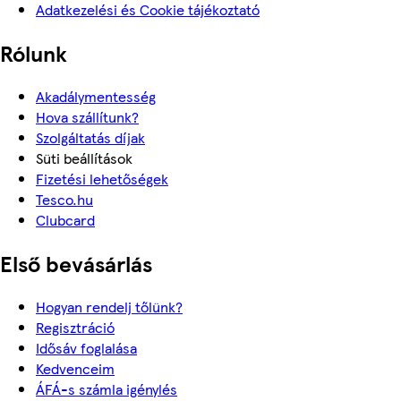
Adatkezelési és Cookie tájékoztató
Rólunk
Akadálymentesség
Hova szállítunk?
Szolgáltatás díjak
Süti beállítások
Fizetési lehetőségek
Tesco.hu
Clubcard
Első bevásárlás
Hogyan rendelj tőlünk?
Regisztráció
Idősáv foglalása
Kedvenceim
ÁFÁ-s számla igénylés